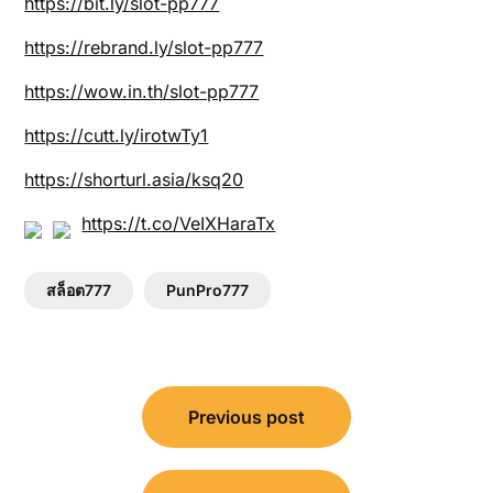
https://bit.ly/slot-pp777
https://rebrand.ly/slot-pp777
https://wow.in.th/slot-pp777
https://cutt.ly/irotwTy1
https://shorturl.asia/ksq20
https://t.co/VeIXHaraTx
สล็อต777
PunPro777
แนะแนว
Previous post
เรื่อง