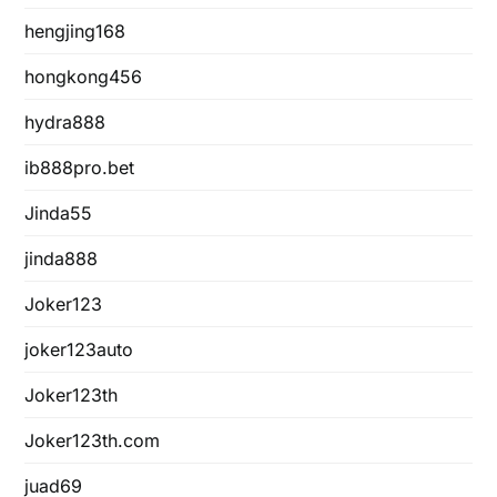
hengjing168
hongkong456
hydra888
ib888pro.bet
Jinda55
jinda888
Joker123
joker123auto
Joker123th
Joker123th.com
juad69