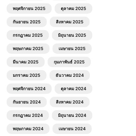
พฤศจิกายน 2025
ตุลาคม 2025
กันยายน 2025
สิงหาคม 2025
กรกฎาคม 2025
มิถุนายน 2025
พฤษภาคม 2025
เมษายน 2025
มีนาคม 2025
กุมภาพันธ์ 2025
มกราคม 2025
ธันวาคม 2024
พฤศจิกายน 2024
ตุลาคม 2024
กันยายน 2024
สิงหาคม 2024
กรกฎาคม 2024
มิถุนายน 2024
พฤษภาคม 2024
เมษายน 2024