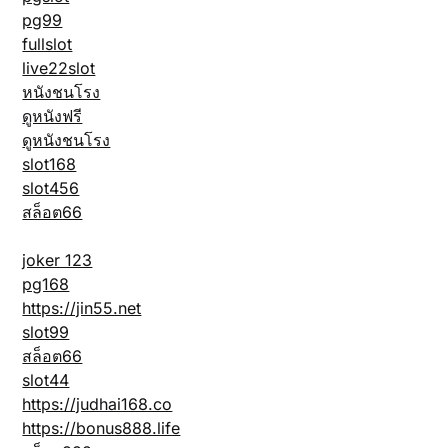
pg99
fullslot
live22slot
หนังชนโรง
ดูหนังฟรี
ดูหนังชนโรง
slot168
slot456
สล็อต66
joker 123
pg168
https://jin55.net
slot99
สล็อต66
slot44
https://judhai168.co
https://bonus888.life