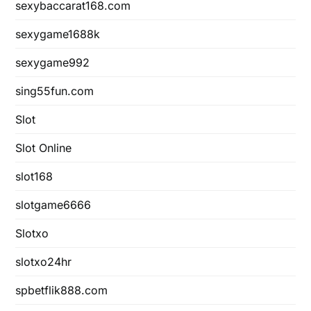
sexybaccarat168.com
sexygame1688k
sexygame992
sing55fun.com
Slot
Slot Online
slot168
slotgame6666
Slotxo
slotxo24hr
spbetflik888.com