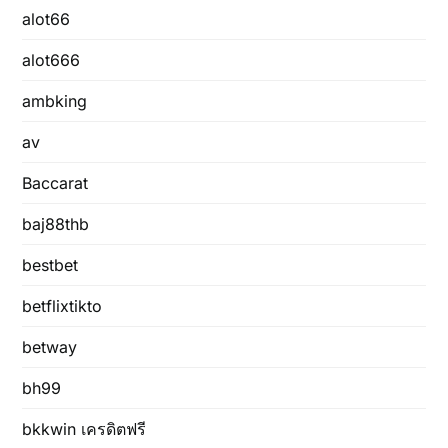
alot66
alot666
ambking
av
Baccarat
baj88thb
bestbet
betflixtikto
betway
bh99
bkkwin เครดิตฟรี