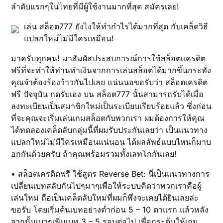
ลำดับแรกๆในไทยที่มีผู้ใช้งานมากที่สุด สมัครเลย!
เล่น สล็อต777 ยังไงให้ทำกำไรได้มากที่สุด กับเคล็ดวิธี
แปลกใหม่ไม่มีใครเหมือน!
มาครับทุกคน! มาสัมผัสประสบการณ์การใช้สล็อตเเครดิต
ฟรีที่จะทำให้ท่านทำเงินจากการเล่นสล็อตได้มากขึ้นกระทั่ง
คุณจำต้องร้องว้าวกันไปเลย แน่นนอขอรับว่า สล็อตเครดิต
ฟรี ปัจจุบัน กดรับเอง บน สล็อต777 นั้นสามารถรับได้เมื่อ
ลงทะเบียนเป็นสมาชิกใหม่เป็นระเบียบเรียบร้อยแล้ว ซึ่งก่อน
ที่จะคุณจะเริ่มเล่นเกมสล็อตกับพวกเรา ผมต้องการให้คุณ
ได้ทดลองเคล็ดลับกลุ่มนี้ที่ผมรับประกันเลยว่า เป็นแนวทาง
แปลกใหม่ไม่มีใครเหมือนแน่นอน ได้ผลลัพธ์แบบไหนก็มาบ
อกกันด้วยครับ ถ้าคุณพร้อมรวมทั้งเลทโกกันเลย!
• สล็อตเครดิตฟรี ใช้สูตร Reverse Bet: นี่เป็นแนวทางการ
เปลี่ยนเบทสลับกันไปๆมาๆเพื่อให้ระบบคิดว่าพวกเราคือผู้
เล่นใหม่ ถือเป็นเคล็ดลับใหม่ที่ผมก็พึ่งจะเคยได้ยินเลยล่ะ
ขอรับ โดยเริ่มต้นเบทอย่างต่ำก่อน 5 – 10 ตาแรก แล้วหลัง
จากนั้นเบาๆเพิ่มเบท 3 – 5 รอบต่อไป เพื่อกระตุ้นให้เกม