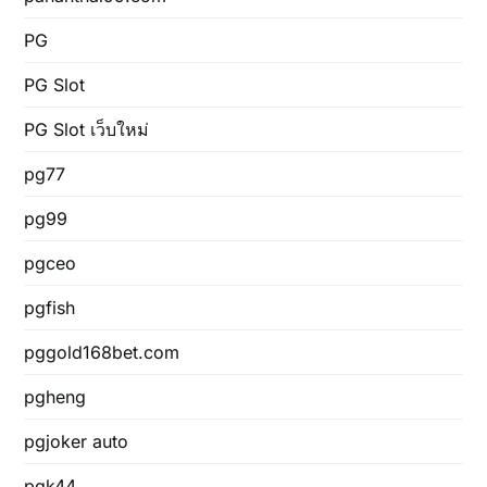
PG
PG Slot
PG Slot เว็บใหม่
pg77
pg99
pgceo
pgfish
pggold168bet.com
pgheng
pgjoker auto
pgk44