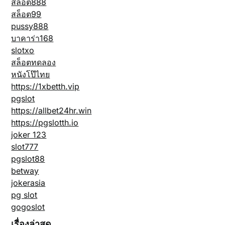
สล็อต888
สล็อต99
pussy888
บาคาร่า168
slotxo
สล็อตทดลอง
หนังโป๊ไทย
https://1xbetth.vip
pgslot
https://allbet24hr.win
https://pgslotth.io
joker 123
slot777
pgslot88
betway
jokerasia
pg slot
gogoslot
เรื่องล่าสุด