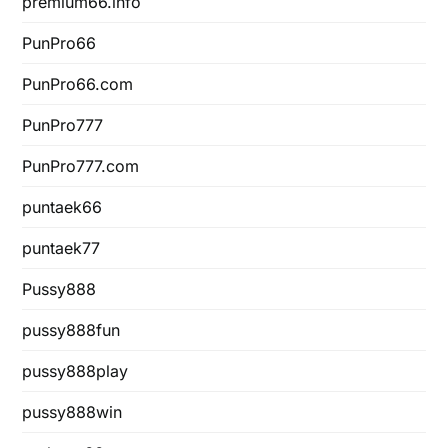
premium66.info
PunPro66
PunPro66.com
PunPro777
PunPro777.com
puntaek66
puntaek77
Pussy888
pussy888fun
pussy888play
pussy888win