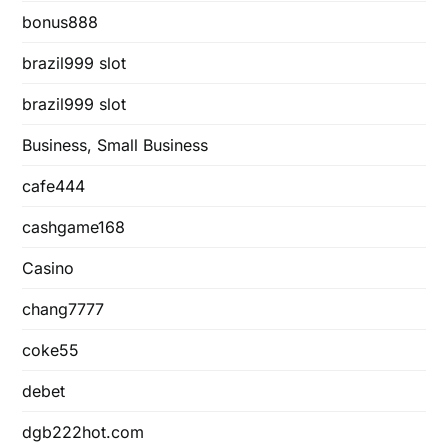
bonus888
brazil999 slot
brazil999 slot
Business, Small Business
cafe444
cashgame168
Casino
chang7777
coke55
debet
dgb222hot.com