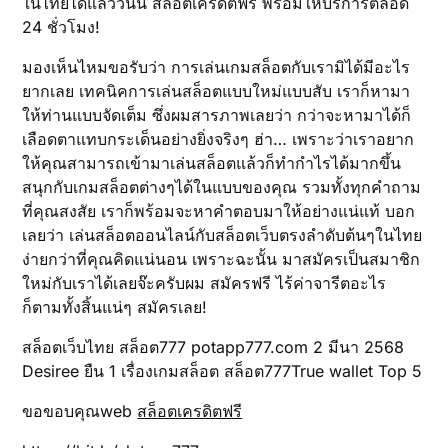
ในไทยได้แล้ววันนี้ สล็อตเครดิตฟรี พร้อมให้บริการตลอด
24 ชั่วโมง!
มองเห็นไหมขอรับว่า การเล่นเกมสล็อตกับเรามิได้มีอะไร
ยากเลย เทคนิคการเล่นสล็อตแบบใหม่แบบสับ เราก็หามา
ให้ท่านแบบจัดเต็ม ซึ่งผมสารภาพเลยว่า กว่าจะหามาได้ก็
เลือดตาแทบกระเด็นอย่างยิ่งจริงๆ ฮ่า… เพราะว่าเราอยาก
ให้คุณสามารถเข้ามาเล่นสล็อตแล้วก็ทำกำไรได้มากขึ้น
สนุกกับเกมสล็อตต่างๆได้ในแบบของคุณ รวมทั้งทุกคำถาม
ที่คุณสงสัย เราก็พร้อมจะหาคำตอบมาให้อย่างแน่แท้ บอก
เลยว่า เล่นสล็อตออนไลน์กับสล็อตเว็บตรงลำดับต้นๆในไทย
ง่ายกว่าที่คุณคิดแน่นอน เพราะฉะนั้น มาสมัครเป็นสมาชิก
ใหม่กับเราได้เลยจ๊ะครับผม สมัครฟรี ไร้ค่าจารีตอะไร
ก็ตามทั้งสิ้นแน่ๆ สมัครเลย!
สล็อตเว็บไทย สล็อต777 potapp777.com 2 มีนา 2568
Desiree ยืน 1 เรื่องเกมสล็อต สล็อต777True wallet Top 5
ขอขอบคุณweb
สล็อตเครดิตฟรี