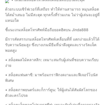
ด้วยระบบเซิร์ฟเวอร์ที่เสถียร ทำให้ท่านสามารถ หมุนสล็อต
ได้สม่ำเสมอ ไม่มีสะดุด ทุกครั้งที่ร่วมเกม ไม่ว่าผู้เล่นจะอยู่ที่
แหน่งใด
ชี้แนะเกมสล็อตโทรศัพท์มือถือยอดฮิตบน Jinda888
มีการคัดสรรเกมสล็อตโทรศัพท์เคลื่อนที่ที่ แตกง่ายแล้วก็ได้
รับความนิยมสูง ซึ่งบางเกมมีธีมที่น่าดึงดูดและรางวัลแจ็ค
พอตสูง
• สล็อตผลไม้คลาสสิก: เหมาะสมกับผู้เล่นที่ชอบความเรียบ
ง่าย
• สล็อตแฟนตาซี: มาพร้อมกราฟิกงดงามและฟีเจอร์โบนัส
พิเศษ
• สล็อตภาพยนตร์และก็การ์ตูน: ให้ผู้เล่นได้สัมผัสโลกของ
ตัวละครโปรด
• สล็อตแจ็คพอตโปรเกรสซีฟ: เหมาะกับผู้เล่นที่อยากรางวัล