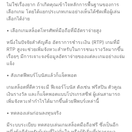
ไม่ใช่เรื่องยาก ถ้าเกิดคุณเข้าใจหลักการพื้นฐานของการ
เลือกเกม โดยได้แยกประเภทเกมอย่างเห็นได้ชัดเพื่อผู้เล่น
เลือกได้ง่าย
• เลือกเกมสล็อตโทรศัพท์มือถือที่มีอัตราจ่ายสูง
หนึ่งในปัจจัยสำคัญคือ อัตราการชำระเงิน (RTP) เกมที่มี
RTP สูงจะช่วยเพิ่มจังหวะสำหรับในการชนะรางวัลมากขึ้น
เรื่อยๆ มีการเจาะจงข้อมูลอัตราจ่ายของแต่ละเกมอย่างแจ่ม
แจ้ง
• สังเกตฟีพบร์โบนัสแล้วก็แจ็คพอต
เกมสล็อตที่ดีควรจะมี ฟีเจอร์โบนัส ดังเช่น ฟรีสปิน ตัวคูณ
เงินรางวัล และก็แจ็คพอตแบบโปรเกรสซีฟ ผู้เล่นสามารถ
เพิ่มจังหวะทำกำไรได้มากขึ้นด้วยฟีพบร์เหล่านี้
• ทดลองเล่นก่อนลงทุนจริง
มีระบบระเบียบ ทดสอบเล่นเกมสล็อตมือถือฟรี ซึ่งเป็นอีก
หนึ่งข้อดีสำหรับผู้เล่นที่ไม่มั่นใจ หรือผู้ริเริ่มที่ปรารถนา