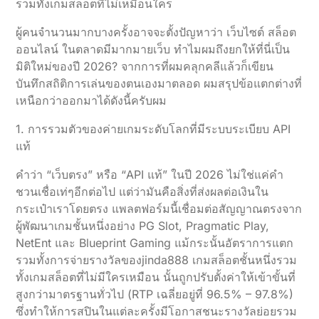
รวมทั้งเกมสล็อตที่ไม่เหมือนใคร
ผู้คนจำนวนมากบางครั้งอาจจะตั้งปัญหาว่า เว็บไซต์ สล็อต
ออนไลน์ ในตลาดมีมากมายเว็บ ทำไมผมถึงยกให้ที่นี่เป็น
มิติใหม่ของปี 2026? จากการที่ผมคลุกคลีแล้วก็เขียน
บันทึกสถิติการเล่นของตนเองมาตลอด ผมสรุปข้อแตกต่างที่
เหนือกว่าออกมาได้ดังนี้ครับผม
1. การรวมตัวของค่ายเกมระดับโลกที่มีระบบระเบียบ API
แท้
คำว่า “เว็บตรง” หรือ “API แท้” ในปี 2026 ไม่ใช่แค่คำ
ชวนเชื่อเท่ๆอีกต่อไป แต่ว่ามันคือสิ่งที่ส่งผลต่อเงินใน
กระเป๋าเราโดยตรง แพลตฟอร์มนี้เชื่อมต่อสัญญาณตรงจาก
ผู้พัฒนาเกมชั้นหนึ่งอย่าง PG Slot, Pragmatic Play,
NetEnt และ Blueprint Gaming แม้กระนั้นอัตราการแตก
รวมทั้งการจ่ายรางวัลของjinda888 เกมสล็อตชั้นหนึ่งรวม
ทั้งเกมสล็อตที่ไม่มีใครเหมือน นั้นถูกปรับตั้งค่าให้เข้าขั้นที่
สูงกว่ามาตรฐานทั่วไป (RTP เฉลี่ยอยู่ที่ 96.5% – 97.8%)
ซึ่งทำให้การสปินในแต่ละครั้งมีโอกาสชนะรางวัลย่อยรวม