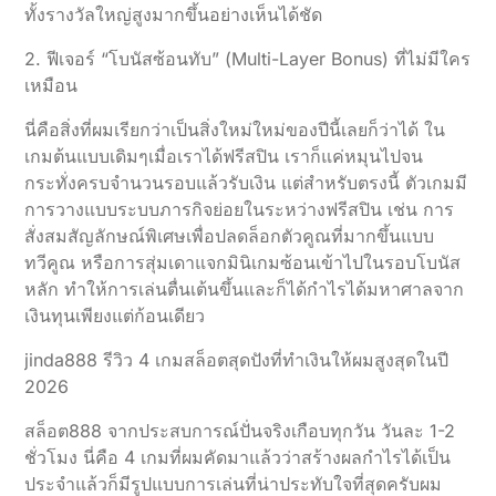
ทั้งรางวัลใหญ่สูงมากขึ้นอย่างเห็นได้ชัด
2. ฟีเจอร์ “โบนัสซ้อนทับ” (Multi-Layer Bonus) ที่ไม่มีใคร
เหมือน
นี่คือสิ่งที่ผมเรียกว่าเป็นสิ่งใหม่ใหม่ของปีนี้เลยก็ว่าได้ ใน
เกมต้นแบบเดิมๆเมื่อเราได้ฟรีสปิน เราก็แค่หมุนไปจน
กระทั่งครบจำนวนรอบแล้วรับเงิน แต่สำหรับตรงนี้ ตัวเกมมี
การวางแบบระบบภารกิจย่อยในระหว่างฟรีสปิน เช่น การ
สั่งสมสัญลักษณ์พิเศษเพื่อปลดล็อกตัวคูณที่มากขึ้นแบบ
ทวีคูณ หรือการสุ่มเดาแจกมินิเกมซ้อนเข้าไปในรอบโบนัส
หลัก ทำให้การเล่นตื่นเต้นขึ้นและก็ได้กำไรได้มหาศาลจาก
เงินทุนเพียงแต่ก้อนเดียว
jinda888 รีวิว 4 เกมสล็อตสุดปังที่ทำเงินให้ผมสูงสุดในปี
2026
สล็อต888 จากประสบการณ์ปั่นจริงเกือบทุกวัน วันละ 1-2
ชั่วโมง นี่คือ 4 เกมที่ผมคัดมาแล้วว่าสร้างผลกำไรได้เป็น
ประจำแล้วก็มีรูปแบบการเล่นที่น่าประทับใจที่สุดครับผม