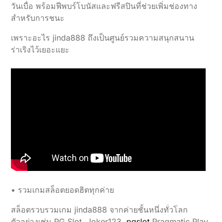
วันเบื่อ พร้อมฟีพบร์โบนัสและฟรีสปินที่ช่วยเพิ่มช่องทาง
สำหรับการชนะ
เพราะอะไร jinda888 ถึงเป็นศูนย์รวมความสนุกสนาน
ร่าเริงไว้เยอะแยะ
• รวมเกมสล็อตยอดฮิตทุกค่าย
สล็อตรวบรวมเกม jinda888 จากค่ายชั้นหนึ่งทั่วโลก
ตัวอย่างเช่น PG Slot, Joker123,
pgslot
Pragmatic Play,