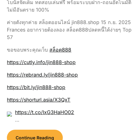
โบนัสจัดเต็ม ทดสอบเล่นฟรี พร้อมระบบฝาก-ถอนอัตโนมัติ
ไม่มีอันตราย 100%
ค่ายดังทุกค่าย สล็อตออนไลน์ jin888.shop 15 ก.ย. 2025
Frances อยากรวยต้องลอง สล็อต888ปลดหนี้ได้ง่ายๆ Top
57
ขอขอบพระคุณเว็บ
สล็อต888
https://cutly.info/jin888-shop
https://rebrand.ly/jin888-shop
https://bit.ly/jin888-shop
https://shorturl.asia/X3QxT
https://t.co/IxG3HaHO02
…
Continue Reading