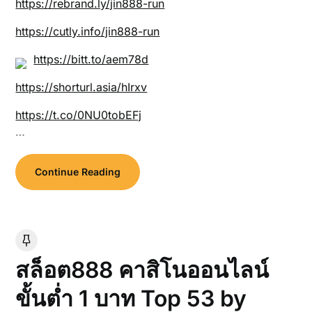
https://rebrand.ly/jin888-run
https://cutly.info/jin888-run
https://bitt.to/aem78d
https://shorturl.asia/hIrxv
https://t.co/0NU0tobEFj
…
Continue Reading
สล็อต888 คาสิโนออนไลน์
ขั้นต่ำ 1 บาท Top 53 by