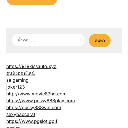
ค้นหา
สำหรับ:
https://918kissauto.xyz
ดูหนังออนไลน์
sa gaming
joker123
http://www.movie87hd.com
https://www.pussy888play.com
https://pussy888win.com
sexybaccarat
https://www.pgslot.golf