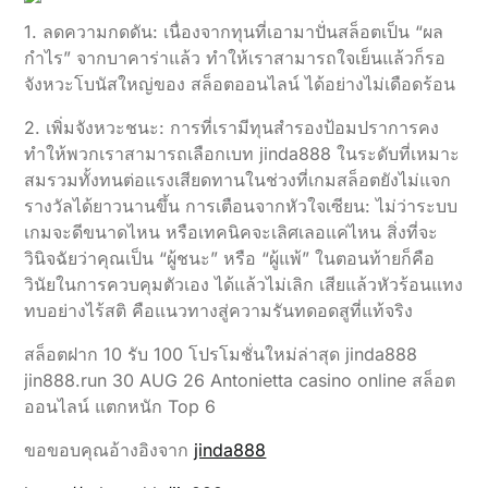
1. ลดความกดดัน: เนื่องจากทุนที่เอามาปั่นสล็อตเป็น “ผล
กำไร” จากบาคาร่าแล้ว ทำให้เราสามารถใจเย็นแล้วก็รอ
จังหวะโบนัสใหญ่ของ สล็อตออนไลน์ ได้อย่างไม่เดือดร้อน
2. เพิ่มจังหวะชนะ: การที่เรามีทุนสำรองป้อมปราการคง
ทำให้พวกเราสามารถเลือกเบท jinda888 ในระดับที่เหมาะ
สมรวมทั้งทนต่อแรงเสียดทานในช่วงที่เกมสล็อตยังไม่แจก
รางวัลได้ยาวนานขึ้น การเตือนจากหัวใจเซียน: ไม่ว่าระบบ
เกมจะดีขนาดไหน หรือเทคนิคจะเลิศเลอแค่ไหน สิ่งที่จะ
วินิจฉัยว่าคุณเป็น “ผู้ชนะ” หรือ “ผู้แพ้” ในตอนท้ายก็คือ
วินัยในการควบคุมตัวเอง ได้แล้วไม่เลิก เสียแล้วหัวร้อนแทง
ทบอย่างไร้สติ คือแนวทางสู่ความรันทดอดสูที่แท้จริง
สล็อตฝาก 10 รับ 100 โปรโมชั่นใหม่ล่าสุด jinda888
jin888.run 30 AUG 26 Antonietta casino online สล็อต
ออนไลน์ แตกหนัก Top 6
ขอขอบคุณอ้างอิงจาก
jinda888