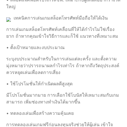
ใหญ่
เทคนิคการเล่นเกมสล็อตโทรศัพท์มือถือให้ได้เงิน
การเล่นเกมสล็อตโทรศัพท์เคลื่อนที่ให้ได้กำไรไม่ใช่เรื่อง
ยาก ถ้าหากคุณเข้าใจวิธีการและก็ใช้ แนวทางที่เหมาะสม
• ตั้งเป้าหมายและงบประมาณ
ระบุงบประมาณสำหรับในการเล่นแต่ละครั้ง และตั้งความ
มุ่งหมายว่าปรารถนาผลกำไรเท่าไร ถ้าหากถึงวัตถุประสงค์
ควรหยุดเล่นเพื่อลดการเสี่ยง
• ใช้โปรโมชั่นให้กำเนิดผลดีสูงสุด
มีโปรโมชั่นมากมาย การเลือกใช้โบนัสให้เหมาะสมกับเกม
สามารถ เพิ่มช่องทางทำเงินได้มากขึ้น
• ทดลองเล่นเพื่อสร้างความคุ้นเคย
การทดลองเล่นเกมฟรีก่อนลงทุนจริงช่วยให้ผู้เล่น เข้าใจ