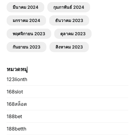
มีนาคม 2024
กุมภาพันธ์ 2024
มกราคม 2024
ธันวาคม 2023
พฤศจิกายน 2023
ตุลาคม 2023
กันยายน 2023
สิงหาคม 2023
หมวดหมู่
123lionth
168slot
168สล็อต
188bet
188betth