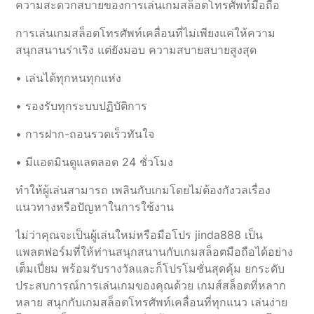
ความสะดวกสบายของการเล่นเกมสล็อตโทรศัพท์มือถือ
การเล่นเกมสล็อตโทรศัพท์เคลื่อนที่ไม่เพียงแค่ให้ความ
สนุกสนานร่าเริง แต่ยังมอบ ความสบายสบายสูงสุด
• เล่นได้ทุกหนทุกแห่ง
• รองรับทุกระบบปฏิบัติการ
• การฝาก-ถอนรวดเร็วทันใจ
• มีแอดมินดูแลตลอด 24 ชั่วโมง
ทำให้ผู้เล่นสามารถ เพลินกับเกมโดยไม่ต้องกังวลเรื่อง
แนวทางหรือปัญหาในการใช้งาน
ไม่ว่าคุณจะเป็นผู้เล่นใหม่หรือมือโปร jinda888 เป็น
แพลตฟอร์มที่ให้ท่านสนุกสนานกับเกมสล็อตมือถือได้อย่าง
เต็มเปี่ยม พร้อมรับรางวัลและก็โปรโมชั่นสุดคุ้ม ยกระดับ
ประสบการณ์การเล่นเกมของคุณด้วย เกมส์สล็อตที่หลาก
หลาย สนุกกับเกมสล็อตโทรศัพท์เคลื่อนที่ทุกแนว เล่นง่าย