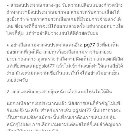
• สายงบประมาณกลาง-สูง รับความเปลี่ยนแปลงก้าวหน้า:
ถ้าหากเรามีงบประมาณมากพอ สามารถรับความเสี่ยงได้
สูงยิ่งกว่า พวกเราสามารถเลือกเกมที่มีรอบการจ่ายแรงได้
เลย ซึ่งบางทีก็อาจจะมิได้ออกหลายครั้ง แต่หากออกมาเมื่อ
ไหร่ก็คุ้ม แต่ว่าอย่าลืมวางแผนให้ดีด้วยครับผม
• อย่าเลือกเกมจากงบประมาณคนอื่น:
pg77
สิ่งที่ผมเห็น
บ่อยมากที่สุดก็คือ สายทุนน้อยเลือกเกมราวกับสายงบ
ประมาณกลาง-สูงเพราะว่ามีความคิดเห็นว่า เกมแตกดีเลิศ
แต่เพียงพอเล่นpgslot77 แล้วไม่เข้ากันงบก็ทำให้เล่นเสียได้
ง่าย มันจะหมดความเชื่อมั่นและมั่นใจได้อย่างไม่ยากเย็น
เลยล่ะครับ
2. สายเล่นชิล vs สายลุ้นหนัก เลือกแบบไหนไม่ให้ฝืน
นอกเหนือจากงบประมาณแล้ว นิสัยการเล่นก็สำคัญไม่แพ้
กันเลยจ๊ะนะครับ สำหรับการเล่น pgslot77 นั้น เราอาจจะ
เป็นสายเล่นชิลๆแม้กระนั้นเพื่อนเราต้องการเล่นแบบลุ้น
หนักๆไปเลย การเลือกเกมตามแต่ละสไตล์ก็เลยสำคัญมาก