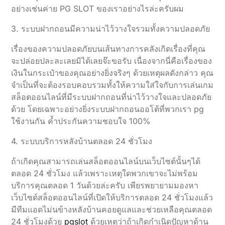
อย่างเช่นค่าย PG SLOT ของเราอย่างไรล่ะครับผม
3. ระบบฝากถอนมีความน่าไว้วางใจรวมทั้งความปลอดภัย
เรื่องของความปลอดภัยบนเส้นทางการคลังเกิดเรื่องที่คุณ
จะปล่อยปละละเลยมิได้เลยจ๊ะขอรับ เนื่องจากนี่คือเรื่องของ
เงินในกระเป๋าของคุณอย่างยิ่งจริงๆ ด้วยเหตุผลดังกล่าว คุณ
จำเป็นที่จะต้องรอบคอบรวมทั้งให้ความใส่ใจกับการเล่นเกม
สล็อตออนไลน์ที่มีระบบฝากถอนที่น่าไว้วางใจและปลอดภัย
ด้วย โดยเฉพาะอย่างยิ่งระบบฝากถอนออโต้ที่พวกเรา pg
ใช้งานกัน ค้ำประกันความชอบใจ 100%
4. ระบบบริการหลังบ้านตลอด 24 ชั่วโมง
ถ้าเกิดคุณสามารถเล่นสล็อตออนไลน์บนเว็บไซต์นั้นๆได้
ตลอด 24 ชั่วโมง แล้วเพราะเหตุใดพวกเขาจะไม่พร้อม
บริการคุณตลอด 1 วันด้วยล่ะครับ เพียรพยายามมองหา
เว็บไซต์สล็อตออนไลน์ที่เปิดให้บริการตลอด 24 ชั่วโมงแล้ว
มีทีมแอดไม่นข้างหลังบ้านคอยดูแลและช่วยเหลือคุณตลอด
24 ชั่วโมงด้วย
pgslot
ด้วยเหตุว่าถ้าเกิดกำเนิดปัญหาด้าน