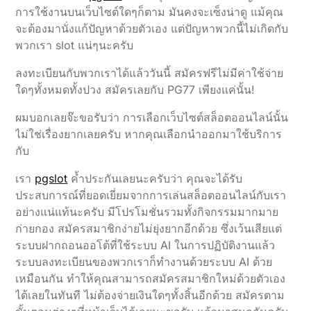
การใช้งานบนเว็บไซต์ใดๆก็ตาม มันคงจะเซ็งน่าดู แม้คุณ
จะต้องมานั่งแก้ปัญหาด้วยตัวเอง แต่ปัญหาพวกนี้ไม่เกิดกับ
พวกเรา slot แน่ๆนะครับ
ลงทะเบียนกับพวกเราได้แล้ววันนี้ สมัครฟรีไม่มีค่าใช้จ่าย
ใดๆทั้งหมดทั้งปวง สมัครเลยกับ PG77 เพียงแค่นั้น!
ผมบอกเลยจ๊ะขอรับว่า การเลือกเว็บไซต์สล็อตออนไลน์นั้น
ไม่ใช่เรื่องยากเลยครับ หากคุณเลือกนำออกมาใช้บริการ
กับ
เรา
pgslot
ค้ำประกันเลยนะครับว่า คุณจะได้รับ
ประสบการณ์ที่ยอดเยี่ยมจากการเล่นสล็อตออนไลน์กับเรา
อย่างแน่แท้นะครับ มีโปรโมชั่นรวมทั้งกิจกรรมมากมาย
ก่ายกอง สมัครสมาชิกง่ายไม่ยุ่งยากอีกด้วย ซึ่งเว้นเสียแต่
ระบบฝากถอนออโต้ที่ใช้ระบบ AI ในการปฏิบัติงานแล้ว
ระบบลงทะเบียนของพวกเราก็ทำงานด้วยระบบ AI ด้วย
เหมือนกัน ทำให้คุณสามารถสมัครสมาชิกใหม่ด้วยตัวเอง
ได้เลยในทันที ไม่ต้องจ่ายเงินใดๆทั้งสิ้นอีกด้วย สมัครตาม