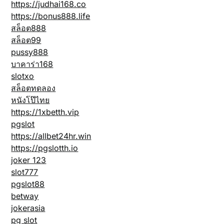
https://judhai168.co
https://bonus888.life
สล็อต888
สล็อต99
pussy888
บาคาร่า168
slotxo
สล็อตทดลอง
หนังโป๊ไทย
https://1xbetth.vip
pgslot
https://allbet24hr.win
https://pgslotth.io
joker 123
slot777
pgslot88
betway
jokerasia
pg slot