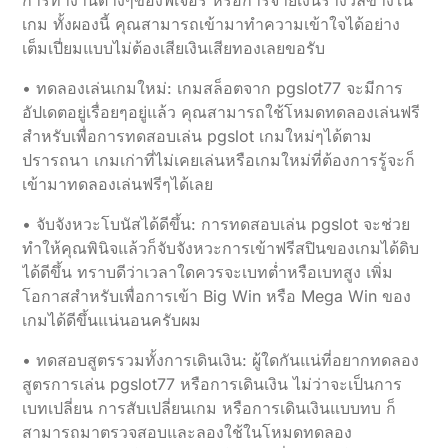
เกม ทั้งผองนี้ คุณสามารถเข้ามาทำความเข้าใจได้อย่าง
เต็มเปี่ยมแบบไม่ต้องเสียเงินเสียทองเลยขอรับ
• ทดลองเล่นเกมใหม่: เกมสล็อตจาก pgslot77 จะมีการ
อัปเดตอยู่เรื่อยๆอยู่แล้ว คุณสามารถใช้โหมดทดลองเล่นฟรี
สำหรับเพื่อการทดสอบเล่น pgslot เกมใหม่ๆได้ตาม
ปรารถนา เกมเก่าที่ไม่เคยเล่นหรือเกมใหม่ที่ต้องการรู้จะก็
เข้ามาทดลองเล่นฟรีๆได้เลย
• จับจังหวะโบนัสได้ดีขึ้น: การทดสอบเล่น pgslot จะช่วย
ทำให้คุณพินิจแล้วก็จับจังหวะการเข้าฟรีสปินของเกมได้ดิบ
ได้ดีขึ้น ทราบดีว่าเวลาใดควรจะเบทต่ำหรือเบทสูง เพิ่ม
โอกาสสำหรับเพื่อการเข้า Big Win หรือ Mega Win ของ
เกมได้ดีขึ้นแน่นอนครับผม
• ทดสอบสูตรรวมทั้งการเดินเงิน: ผู้ใดกันแน่ที่อยากทดลอง
สูตรการเล่น pgslot77 หรือการเดินเงิน ไม่ว่าจะเป็นการ
เบทเปลี่ยน การสับเปลี่ยนเกม หรือการเดินเงินแบบทบ ก็
สามารถมาตรวจสอบและลองใช้ในโหมดทดลอง