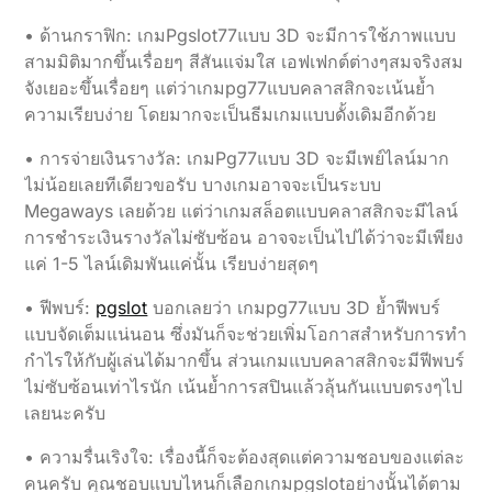
• ด้านกราฟิก: เกมPgslot77แบบ 3D จะมีการใช้ภาพแบบ
สามมิติมากขึ้นเรื่อยๆ สีสันแจ่มใส เอฟเฟกต์ต่างๆสมจริงสม
จังเยอะขึ้นเรื่อยๆ แต่ว่าเกมpg77แบบคลาสสิกจะเน้นย้ำ
ความเรียบง่าย โดยมากจะเป็นธีมเกมแบบดั้งเดิมอีกด้วย
• การจ่ายเงินรางวัล: เกมPg77แบบ 3D จะมีเพย์ไลน์มาก
ไม่น้อยเลยทีเดียวขอรับ บางเกมอาจจะเป็นระบบ
Megaways เลยด้วย แต่ว่าเกมสล็อตแบบคลาสสิกจะมีไลน์
การชำระเงินรางวัลไม่ซับซ้อน อาจจะเป็นไปได้ว่าจะมีเพียง
แค่ 1-5 ไลน์เดิมพันแค่นั้น เรียบง่ายสุดๆ
• ฟีพบร์:
pgslot
บอกเลยว่า เกมpg77แบบ 3D ย้ำฟีพบร์
แบบจัดเต็มแน่นอน ซึ่งมันก็จะช่วยเพิ่มโอกาสสำหรับการทำ
กำไรให้กับผู้เล่นได้มากขึ้น ส่วนเกมแบบคลาสสิกจะมีฟีพบร์
ไม่ซับซ้อนเท่าไรนัก เน้นย้ำการสปินแล้วลุ้นกันแบบตรงๆไป
เลยนะครับ
• ความรื่นเริงใจ: เรื่องนี้ก็จะต้องสุดแต่ความชอบของแต่ละ
คนครับ คุณชอบแบบไหนก็เลือกเกมpgslotอย่างนั้นได้ตาม