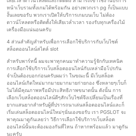
เสียเวลาดาวน์โหลดและก็ติดตั้ง สามารถเข้าใช้งานบริการ
หน้าเว็บรวมทั้งเกมได้พร้อมกัน อย่างพวกเรา pg ก็เป็นแบบ
งั้นเลยขอรับ พวกเราเปิดให้บริการเกมบนเว็บ ไม่ต้อง
ดาวน์โหลดหรือติดตั้งให้เสียเวล่ำเวลา รองรับทุกเครื่องไม้
เครื่องมือแน่นอนครับ
4 ส่วนสำคัญสำหรับเพื่อการเลือกใช้บริการกับเว็บไซต์
สล็อตออนไลน์สไตล์ slot
สำหรับพาร์ทนี้ ผมจะพาทุกคนมาทำความรู้จักกับเทคนิค
การเลือกใช้บริการเว็บสล็อตออนไลน์กับเหล่ามือโปรกัน
จำเป็นต้องบอกก่อนครับผมว่า ในขณะนี้ มีเว็บสล็อต
ออนไลน์เกิดใหม่มากมายมากมายก่ายกอง ซึ่งหลายๆเว็บก็
ไม่ได้มีคุณภาพหรือมีประสิทธิภาพขนาดนั้น ดังนั้น การ
เลือกเว็บสล็อตออนไลน์ดีๆสักเว็บไซต์จึงเปลี่ยนเป็นเรื่องที่
ยากแสนยากสำหรับผู้ที่ปรารถนาเล่นสล็อตออนไลน์และก็
เริ่มเล่นสล็อตออนไลน์ใหม่ๆนั่นเองขอรับ เรา PGSLOT จะ
พาคุณมาดูกันเลยว่า วิธีการเลือกใช้บริการเว็บสล็อต
ออนไลน์นั้นจะต้องมองกันที่ไหน ถ้าหากพร้อมแล้ว มาดูกัน
นะครับ