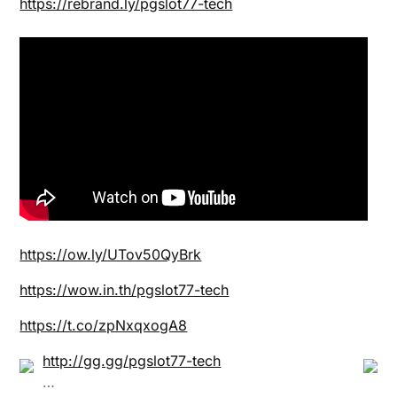
https://rebrand.ly/pgslot77-tech
https://ow.ly/UTov50QyBrk
https://wow.in.th/pgslot77-tech
https://t.co/zpNxqxogA8
http://gg.gg/pgslot77-tech
…