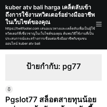
Skip
kuber atv bali harga เคล็ดลับเข้า
to
ถึงการใช้งานทวิตเตอร์อย่างมืออาชีพ
content
ในเว็บไซต์ของคุณ
https://twitfooter.com เสนอแนวทางและเคล็ดลับเพื่อเป็นผู้ใช้
ทวิตเตอร์ที่เชี่ยวชาญในเว็บไซต์ของคุณ ค้นพบวิธีใช้งานที่เป็น
ประสบการณ์และสร้างการเชื่อมต่อเชิงมืออาชีพกับชุมชน
ออนไลน์ kuber atv bali
ป้ายกำกับ:
pg77
Pgslot77 สล็อตสายทุนน้อย