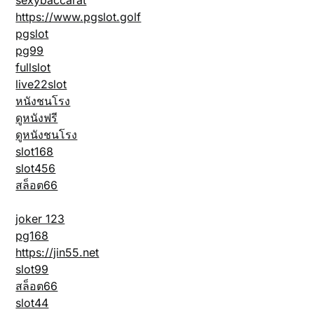
https://www.pgslot.golf
pgslot
pg99
fullslot
live22slot
หนังชนโรง
ดูหนังฟรี
ดูหนังชนโรง
slot168
slot456
สล็อต66
joker 123
pg168
https://jin55.net
slot99
สล็อต66
slot44