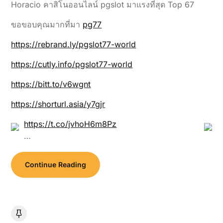
Horacio คาสิโนออนไลน์ pgslot มาแรงที่สุด Top 67
ขอขอบคุณมากที่มา
pg77
https://rebrand.ly/pgslot77-world
https://cutly.info/pgslot77-world
https://bitt.to/v6wgnt
https://shorturl.asia/y7gjr
https://t.co/jvhoH6m8Pz
…
Continue Reading