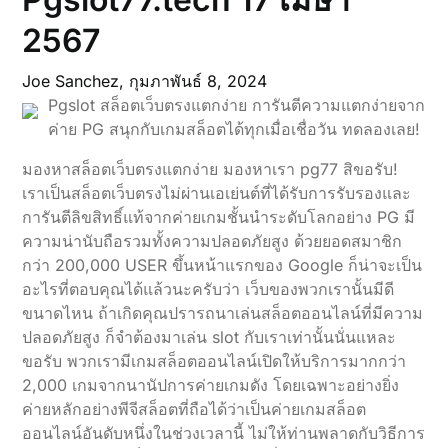
2567
Joe Sanchez,
กุมภาพันธ์ 8, 2024
Pgslot สล็อตเว็บตรงแตกง่าย การันตีความแตกง่ายจาก
ค่าย PG สนุกกับเกมสล็อตได้ทุกเมื่อเชื่อวัน ทดลองเลย!
มองหาสล็อตเว็บตรงแตกง่าย มองหาเรา pg77 สิขอรับ!
เราเป็นสล็อตเว็บตรงไม่ผ่านเอเย่นต์ที่ได้รับการรับรองและ
การันตีลิขสิทธิ์แท้จากค่ายเกมชั้นนำระดับโลกอย่าง PG มี
ความน่านับถือรวมทั้งความปลอดภัยสูง ด้วยยอดสมาชิก
กว่า 200,000 USER ขึ้นหน้าแรกของ Google ก็น่าจะเป็น
อะไรที่ตอบคุณได้แล้วนะครับว่า เว็บของพวกเรานั้นมีดี
ขนาดไหน ถ้าเกิดคุณปรารถนาเล่นสล็อตออนไลน์ที่มีความ
ปลอดภัยสูง ก็จำต้องมาเล่น slot กับเราเท่านั้นนั่นแหละ
ขอรับ พวกเรามีเกมสล็อตออนไลน์เปิดให้บริการมากกว่า
2,000 เกมจากนานัปการค่ายเกมดัง โดยเฉพาะอย่างยิ่ง
ค่ายหลักอย่างพีจีสล็อตที่ถือได้ว่าเป็นค่ายเกมสล็อต
ออนไลน์อันดับหนึ่งในช่วงเวลานี้ ไม่ให้ท่านพลาดกับวิธีการ