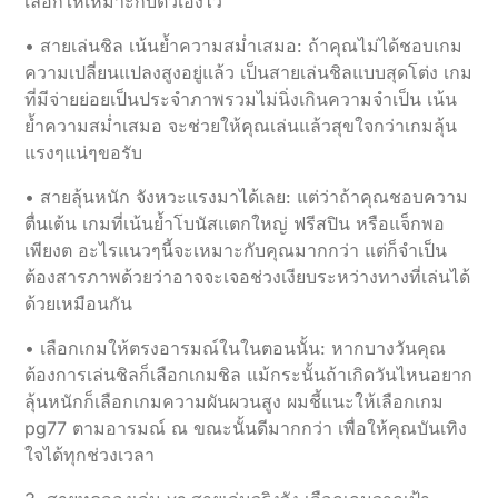
เลือกให้เหมาะกับตัวเองไว้
• สายเล่นชิล เน้นย้ำความสม่ำเสมอ: ถ้าคุณไม่ได้ชอบเกม
ความเปลี่ยนแปลงสูงอยู่แล้ว เป็นสายเล่นชิลแบบสุดโต่ง เกม
ที่มีจ่ายย่อยเป็นประจำภาพรวมไม่นิ่งเกินความจำเป็น เน้น
ย้ำความสม่ำเสมอ จะช่วยให้คุณเล่นแล้วสุขใจกว่าเกมลุ้น
แรงๆแน่ๆขอรับ
• สายลุ้นหนัก จังหวะแรงมาได้เลย: แต่ว่าถ้าคุณชอบความ
ตื่นเต้น เกมที่เน้นย้ำโบนัสแตกใหญ่ ฟรีสปิน หรือแจ็กพอ
เพียงต อะไรแนวๆนี้จะเหมาะกับคุณมากกว่า แต่ก็จำเป็น
ต้องสารภาพด้วยว่าอาจจะเจอช่วงเงียบระหว่างทางที่เล่นได้
ด้วยเหมือนกัน
• เลือกเกมให้ตรงอารมณ์ในในตอนนั้น: หากบางวันคุณ
ต้องการเล่นชิลก็เลือกเกมชิล แม้กระนั้นถ้าเกิดวันไหนอยาก
ลุ้นหนักก็เลือกเกมความผันผวนสูง ผมชี้แนะให้เลือกเกม
pg77 ตามอารมณ์ ณ ขณะนั้นดีมากกว่า เพื่อให้คุณบันเทิง
ใจได้ทุกช่วงเวลา