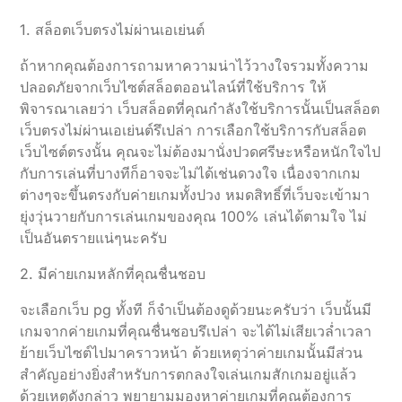
1. สล็อตเว็บตรงไม่ผ่านเอเย่นต์
ถ้าหากคุณต้องการถามหาความน่าไว้วางใจรวมทั้งความ
ปลอดภัยจากเว็บไซต์สล็อตออนไลน์ที่ใช้บริการ ให้
พิจารณาเลยว่า เว็บสล็อตที่คุณกำลังใช้บริการนั้นเป็นสล็อต
เว็บตรงไม่ผ่านเอเย่นต์รึเปล่า การเลือกใช้บริการกับสล็อต
เว็บไซต์ตรงนั้น คุณจะไม่ต้องมานั่งปวดศรีษะหรือหนักใจไป
กับการเล่นที่บางทีก็อาจจะไม่ได้เช่นดวงใจ เนื่องจากเกม
ต่างๆจะขึ้นตรงกับค่ายเกมทั้งปวง หมดสิทธิ์ที่เว็บจะเข้ามา
ยุ่งวุ่นวายกับการเล่นเกมของคุณ 100% เล่นได้ตามใจ ไม่
เป็นอันตรายแน่ๆนะครับ
2. มีค่ายเกมหลักที่คุณชื่นชอบ
จะเลือกเว็บ pg ทั้งที ก็จำเป็นต้องดูด้วยนะครับว่า เว็บนั้นมี
เกมจากค่ายเกมที่คุณชื่นชอบรึเปล่า จะได้ไม่เสียเวล่ำเวลา
ย้ายเว็บไซต์ไปมาคราวหน้า ด้วยเหตุว่าค่ายเกมนั้นมีส่วน
สำคัญอย่างยิ่งสำหรับการตกลงใจเล่นเกมสักเกมอยู่แล้ว
ด้วยเหตุดังกล่าว พยายามมองหาค่ายเกมที่คุณต้องการ