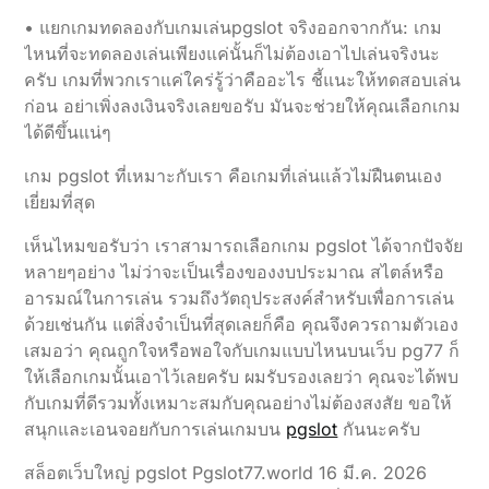
• แยกเกมทดลองกับเกมเล่นpgslot จริงออกจากกัน: เกม
ไหนที่จะทดลองเล่นเพียงแค่นั้นก็ไม่ต้องเอาไปเล่นจริงนะ
ครับ เกมที่พวกเราแค่ใคร่รู้ว่าคืออะไร ชี้แนะให้ทดสอบเล่น
ก่อน อย่าเพิ่งลงเงินจริงเลยขอรับ มันจะช่วยให้คุณเลือกเกม
ได้ดีขึ้นแน่ๆ
เกม pgslot ที่เหมาะกับเรา คือเกมที่เล่นแล้วไม่ฝืนตนเอง
เยี่ยมที่สุด
เห็นไหมขอรับว่า เราสามารถเลือกเกม pgslot ได้จากปัจจัย
หลายๆอย่าง ไม่ว่าจะเป็นเรื่องของงบประมาณ สไตล์หรือ
อารมณ์ในการเล่น รวมถึงวัตถุประสงค์สำหรับเพื่อการเล่น
ด้วยเช่นกัน แต่สิ่งจำเป็นที่สุดเลยก็คือ คุณจึงควรถามตัวเอง
เสมอว่า คุณถูกใจหรือพอใจกับเกมแบบไหนบนเว็บ pg77 ก็
ให้เลือกเกมนั้นเอาไว้เลยครับ ผมรับรองเลยว่า คุณจะได้พบ
กับเกมที่ดีรวมทั้งเหมาะสมกับคุณอย่างไม่ต้องสงสัย ขอให้
สนุกและเอนจอยกับการเล่นเกมบน
pgslot
กันนะครับ
สล็อตเว็บใหญ่ pgslot Pgslot77.world 16 มี.ค. 2026