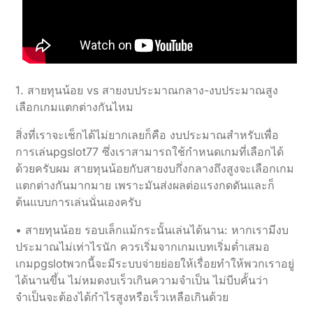
1. สายทุนน้อย vs สายงบประมาณกลาง-งบประมาณสูง
เลือกเกมแตกต่างกันไหม
สิ่งที่เราจะเช็กได้ไม่ยากเลยก็คือ งบประมาณสำหรับเพื่อ
การเล่นpgslot77 ซึ่งเราสามารถใช้กำหนดเกมที่เลือกได้
ด้วยครับผม สายทุนน้อยกับสายงบกึ่งกลางถึงสูงจะเลือกเกม
แตกต่างกันมากมาย เพราะมันส่งผลต่อแรงกดดันและก็
ต้นแบบการเล่นนั่นเองครับ
• สายทุนน้อย รอบเล็กแม้กระนั้นเล่นได้นาน: หากเรามีงบ
ประมาณไม่เท่าไรนัก ควรเริ่มจากเกมเบทเริ่มต่ำเสมอ
เกมpgslotพวกนี้จะมีระบบจ่ายย่อยให้เรื่อยทำให้พวกเราอยู่
ได้นานขึ้น ไม่หมดงบเร็วเกินความจำเป็น ไม่บีบคั้นว่า
จำเป็นจะต้องได้กำไรสูงหรือเร็วเหลือเกินด้วย