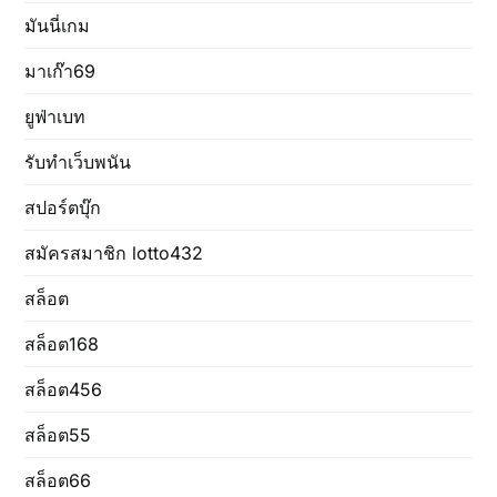
มันนี่เกม
มาเก๊า69
ยูฟ่าเบท
รับทำเว็บพนัน
สปอร์ตบุ๊ก
สมัครสมาชิก lotto432
สล็อต
สล็อต168
สล็อต456
สล็อต55
สล็อต66