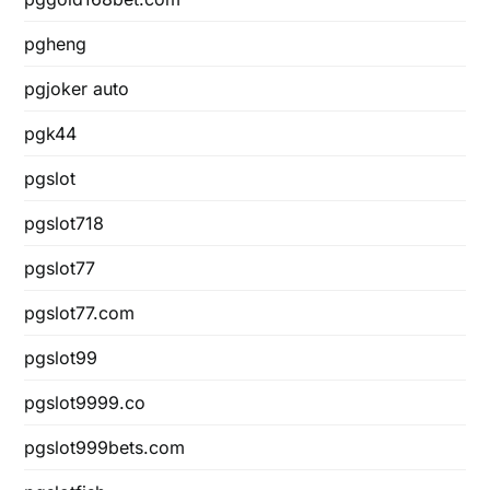
pgheng
pgjoker auto
pgk44
pgslot
pgslot718
pgslot77
pgslot77.com
pgslot99
pgslot9999.co
pgslot999bets.com