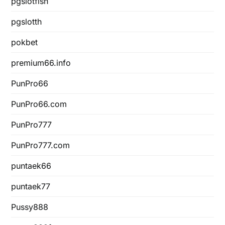
pgslotfish
pgslotth
pokbet
premium66.info
PunPro66
PunPro66.com
PunPro777
PunPro777.com
puntaek66
puntaek77
Pussy888