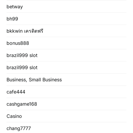
betway
bh99
bkkwin เครดิตฟรี
bonus888
brazil999 slot
brazil999 slot
Business, Small Business
cafe444
cashgame168
Casino
chang7777