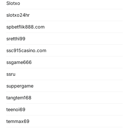
Slotxo
slotxo24hr
spbetflik888.com
sretthi99
ssc915casino.com
ssgame666
ssru
suppergame
tangtem168
teenoi69
temmax69