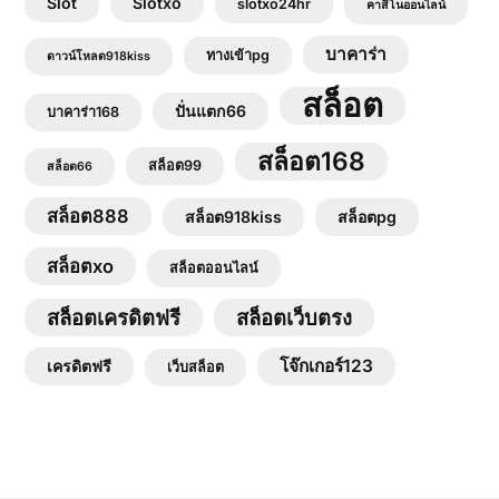
Slot
Slotxo
slotxo24hr
คาสิโนออนไลน์
บาคาร่า
ทางเข้าpg
ดาวน์โหลด918kiss
สล็อต
ปั่นแตก66
บาคาร่า168
สล็อต168
สล็อต99
สล็อต66
สล็อต888
สล็อต918kiss
สล็อตpg
สล็อตxo
สล็อตออนไลน์
สล็อตเครดิตฟรี
สล็อตเว็บตรง
โจ๊กเกอร์123
เครดิตฟรี
เว็บสล็อต