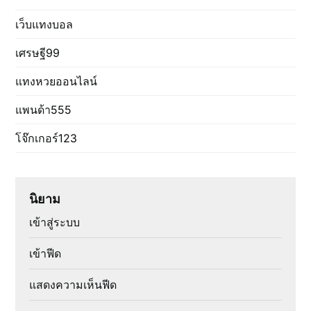
เว็บแทงบอล
เศรษฐี99
แทงหวยออนไลน์
แพนด้า555
โจ๊กเกอร์123
นิยาม
เข้าสู่ระบบ
เข้าฟีด
แสดงความเห็นฟีด