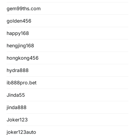
gem99ths.com
golden456
happy168
hengjing168
hongkong456
hydra888
ib888pro.bet
Jinda55
jinda888
Joker123
joker123auto