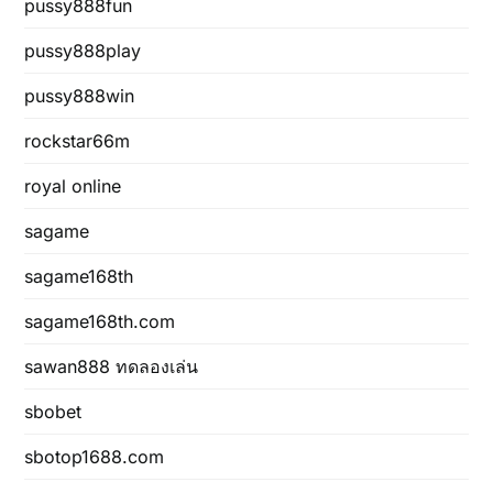
pussy888fun
pussy888play
pussy888win
rockstar66m
royal online
sagame
sagame168th
sagame168th.com
sawan888 ทดลองเล่น
sbobet
sbotop1688.com