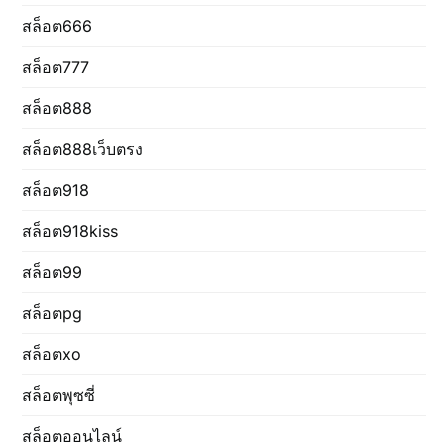
สล็อต666
สล็อต777
สล็อต888
สล็อต888เว็บตรง
สล็อต918
สล็อต918kiss
สล็อต99
สล็อตpg
สล็อตxo
สล็อตพุซซี่
สล็อตออนไลน์