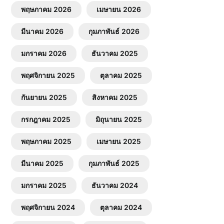
พฤษภาคม 2026
เมษายน 2026
มีนาคม 2026
กุมภาพันธ์ 2026
มกราคม 2026
ธันวาคม 2025
พฤศจิกายน 2025
ตุลาคม 2025
กันยายน 2025
สิงหาคม 2025
กรกฎาคม 2025
มิถุนายน 2025
พฤษภาคม 2025
เมษายน 2025
มีนาคม 2025
กุมภาพันธ์ 2025
มกราคม 2025
ธันวาคม 2024
พฤศจิกายน 2024
ตุลาคม 2024