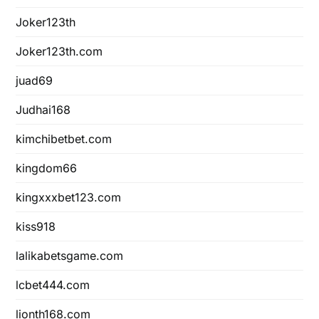
Joker123th
Joker123th.com
juad69
Judhai168
kimchibetbet.com
kingdom66
kingxxxbet123.com
kiss918
lalikabetsgame.com
lcbet444.com
lionth168.com