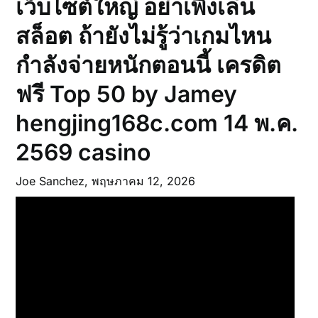
เว็บไซต์ใหญ่ อย่าเพิ่งเล่น
สล็อต ถ้ายังไม่รู้ว่าเกมไหน
กำลังจ่ายหนักตอนนี้ เครดิต
ฟรี Top 50 by Jamey
hengjing168c.com 14 พ.ค.
2569 casino
Joe Sanchez,
พฤษภาคม 12, 2026