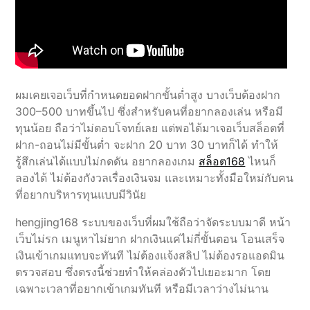
ผมเคยเจอเว็บที่กำหนดยอดฝากขั้นต่ำสูง บางเว็บต้องฝาก
300–500 บาทขึ้นไป ซึ่งสำหรับคนที่อยากลองเล่น หรือมี
ทุนน้อย ถือว่าไม่ตอบโจทย์เลย แต่พอได้มาเจอเว็บสล็อตที่
ฝาก-ถอนไม่มีขั้นต่ำ จะฝาก 20 บาท 30 บาทก็ได้ ทำให้
รู้สึกเล่นได้แบบไม่กดดัน อยากลองเกม
สล็อต168
ไหนก็
ลองได้ ไม่ต้องกังวลเรื่องเงินจม และเหมาะทั้งมือใหม่กับคน
ที่อยากบริหารทุนแบบมีวินัย
hengjing168 ระบบของเว็บที่ผมใช้ถือว่าจัดระบบมาดี หน้า
เว็บไม่รก เมนูหาไม่ยาก ฝากเงินแค่ไม่กี่ขั้นตอน โอนเสร็จ
เงินเข้าเกมแทบจะทันที ไม่ต้องแจ้งสลิป ไม่ต้องรอแอดมิน
ตรวจสอบ ซึ่งตรงนี้ช่วยทำให้คล่องตัวไปเยอะมาก โดย
เฉพาะเวลาที่อยากเข้าเกมทันที หรือมีเวลาว่างไม่นาน