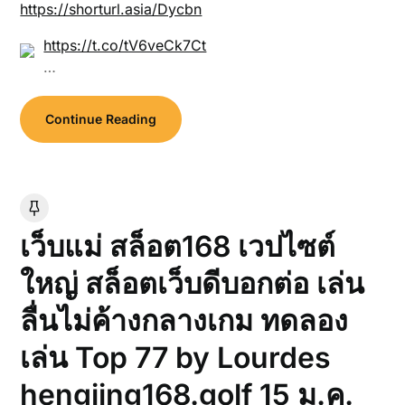
https://shorturl.asia/Dycbn
https://t.co/tV6veCk7Ct
…
Continue Reading
เว็บแม่ สล็อต168 เวปไซต์
ใหญ่ สล็อตเว็บดีบอกต่อ เล่น
ลื่นไม่ค้างกลางเกม ทดลอง
เล่น Top 77 by Lourdes
hengjing168.golf 15 ม.ค.