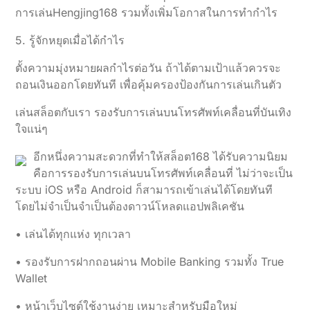
การเล่นHengjing168 รวมทั้งเพิ่มโอกาสในการทำกำไร
5. รู้จักหยุดเมื่อได้กำไร
ตั้งความมุ่งหมายผลกำไรต่อวัน ถ้าได้ตามเป้าแล้วควรจะ
ถอนเงินออกโดยทันที เพื่อคุ้มครองป้องกันการเล่นเกินตัว
เล่นสล็อตกับเรา รองรับการเล่นบนโทรศัพท์เคลื่อนที่บันเทิง
ใจแน่ๆ
อีกหนึ่งความสะดวกที่ทำให้สล็อต168 ได้รับความนิยม
คือการรองรับการเล่นบนโทรศัพท์เคลื่อนที่ ไม่ว่าจะเป็น
ระบบ iOS หรือ Android ก็สามารถเข้าเล่นได้โดยทันที
โดยไม่จำเป็นจำเป็นต้องดาวน์โหลดแอปพลิเคชัน
• เล่นได้ทุกแห่ง ทุกเวลา
• รองรับการฝากถอนผ่าน Mobile Banking รวมทั้ง True
Wallet
• หน้าเว็บไซต์ใช้งานง่าย เหมาะสำหรับมือใหม่