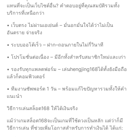
แทนที่จะเป็นเว็บไซต์อื่น? คำตอบอยู่ที่คุณสมบัติรวมทั้ง
บริการที่เหนือกว่า
• เว็บตรง ไม่ผ่านเอเย่นต์ – มั่นอกมั่นใจได้ว่าไม่เป็น
อันตราย จ่ายจริง
• ระบบออโต้เร็ว – ฝาก–ถอนภายในไม่กี่วินาที
• โปรโมชั่นต่อเนื่อง – มีอีกทั้งสำหรับสมาชิกใหม่และเก่า
• รองรับทุกแพลตฟอร์ม – เล่นhengjing168ได้ทั้งยังมือถือ
แล้วก็คอมพิวเตอร์
• ทีมงานซัพพอร์ต 1 วัน – พร้อมแก้ไขปัญหารวมทั้งให้คำ
แนะนำ
วิธีการเล่นสล็อต168 ให้ได้เงินจริง
แม้ว่าเกมสล็อต168จะเป็นเกมที่ใช้ดวงเป็นหลัก แต่ว่าก็มี
วิธีการเล่น ที่ช่วยเพิ่มโอกาสสำหรับการทำเงินได้ ได้แก่: