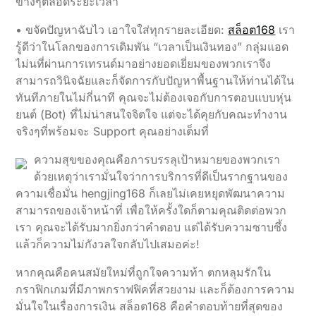
ข้างๆตลอดระยะเวลา
• ขจัดปัญหาฉับไว เอาใจใส่ทุกรายละเอียด:
สล็อต168
เรา
รู้ดีว่าในโลกของการเดิมพัน “เวลาเป็นเงินทอง” กลุ่มแอด
ไม่นที่ผ่านการเทรนด์มาอย่างยอดเยี่ยมของพวกเราจึง
สามารถวินิจฉัยและก็จัดการกับปัญหาพื้นฐานให้ท่านได้ใน
ทันทีภายในไม่กี่นาที คุณจะไม่ต้องเจอกับการตอบแบบหุ่น
ยนต์ (Bot) ที่ไม่น่าสนใจจิตใจ แต่จะได้คุยกับคณะทำงาน
จริงๆที่พร้อมจะ Support คุณอย่างเต็มที่
ความสุขของคุณคือการบรรลุเป้าหมายของพวกเรา
ด้วยเหตุว่าเรามั่นใจว่าการบริการที่ดีเป็นรากฐานของ
ความเชื่อมั่น hengjing168 ก็เลยไม่เคยหยุดพัฒนาความ
สามารถของเจ้าหน้าที่ เพื่อให้ครั้งใดก็ตามคุณติดต่อพวก
เรา คุณจะได้รับมากยิ่งกว่าคำตอบ แต่ได้รับความซาบซึ้ง
แล้วก็ความไม่กังวลใจกลับไปเสมอค่ะ!
หากคุณคือคนสมัยใหม่ที่ถูกใจความท้า ตกหลุมรักใน
กราฟิกเกมที่มีภาพกราฟฟิคที่สวยงาม และก็ต้องการความ
มั่นใจในเรื่องการเงิน สล็อต168 คือคำตอบท้ายที่สุดของ