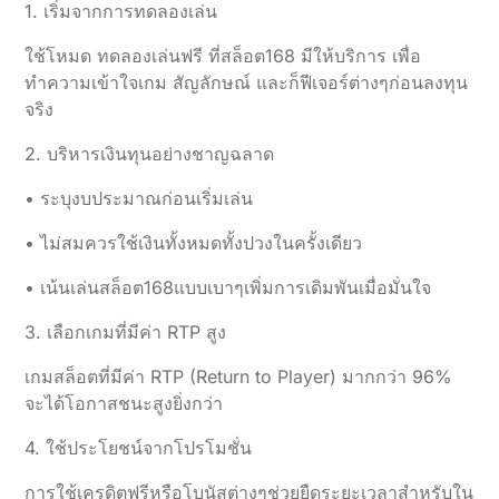
1. เริ่มจากการทดลองเล่น
ใช้โหมด ทดลองเล่นฟรี ที่สล็อต168 มีให้บริการ เพื่อ
ทำความเข้าใจเกม สัญลักษณ์ และก็ฟีเจอร์ต่างๆก่อนลงทุน
จริง
2. บริหารเงินทุนอย่างชาญฉลาด
• ระบุงบประมาณก่อนเริ่มเล่น
• ไม่สมควรใช้เงินทั้งหมดทั้งปวงในครั้งเดียว
• เน้นเล่นสล็อต168แบบเบาๆเพิ่มการเดิมพันเมื่อมั่นใจ
3. เลือกเกมที่มีค่า RTP สูง
เกมสล็อตที่มีค่า RTP (Return to Player) มากกว่า 96%
จะได้โอกาสชนะสูงยิ่งกว่า
4. ใช้ประโยชน์จากโปรโมชั่น
การใช้เครดิตฟรีหรือโบนัสต่างๆช่วยยืดระยะเวลาสำหรับใน