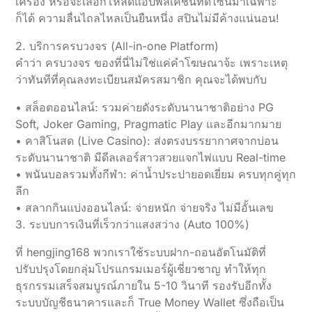
เครื่อง หรือจะเลือกโหลดแอปพลิเคชันที่ดีไซน์มาเฉพาะ
ก็ได้ ความลื่นไถลไหลเป็นยืนหนึ่ง สปินไม่มีค้างแน่นอน!
2. บริการครบวงจร (All-in-one Platform)
คำว่า ครบวงจร ของที่นี่ไม่ใช่แค่คำโฆษณาจ้ะ เพราะเหตุ
ว่าทันทีที่คุณลงทะเบียนสมัครสมาชิก คุณจะได้พบกับ
• สล็อตออนไลน์: รวมค่ายดังระดับนานาชาติอย่าง PG
Soft, Joker Gaming, Pragmatic Play และอีกมากมาย
• คาสิโนสด (Live Casino): ส่งตรงบรรยากาศจากบ่อน
ระดับนานาชาติ มีดีลเลอร์สาวสวยแจกไพ่แบบ Real-time
• พนันบอลรวมทั้งกีฬา: ค่าน้ำประปายอดเยี่ยม ครบทุกคู่ทุก
ลีก
• สลากกินแบ่งออนไลน์: จ่ายหนัก จ่ายจริง ไม่มีอั้นเลข
3. ระบบการเงินที่เร็วกว่าแสงสว่าง (Auto 100%)
ที่ hengjing168 พวกเราใช้ระบบฝาก-ถอนอัตโนมัติที่
ปรับปรุงโดยกลุ่มโปรแกรมเมอร์ผู้เชี่ยวชาญ ทำให้ทุก
ธุรกรรมเสร็จสมบูรณ์ภายใน 5-10 วินาที รองรับอีกทั้ง
ระบบบัญชีธนาคารและก็ True Money Wallet ซึ่งถือเป็น