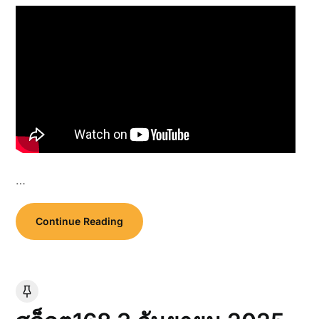
…
Continue Reading