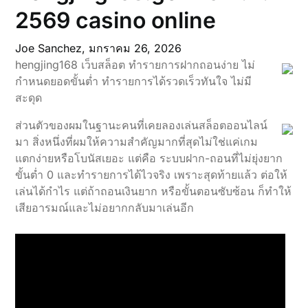
2569 casino online
Joe Sanchez,
มกราคม 26, 2026
hengjing168 เว็บสล็อต ทำรายการฝากถอนง่าย ไม่
กำหนดยอดขั้นต่ำ ทำรายการได้รวดเร็วทันใจ ไม่มี
สะดุด
ส่วนตัวของผมในฐานะคนที่เคยลองเล่นสล็อตออนไลน์
มา สิ่งหนึ่งที่ผมให้ความสำคัญมากที่สุดไม่ใช่แค่เกม
แตกง่ายหรือโบนัสเยอะ แต่คือ ระบบฝาก-ถอนที่ไม่ยุ่งยาก
ขั้นต่ำ 0 และทำรายการได้ไวจริง เพราะสุดท้ายแล้ว ต่อให้
เล่นได้กำไร แต่ถ้าถอนเงินยาก หรือขั้นตอนซับซ้อน ก็ทำให้
เสียอารมณ์และไม่อยากกลับมาเล่นอีก