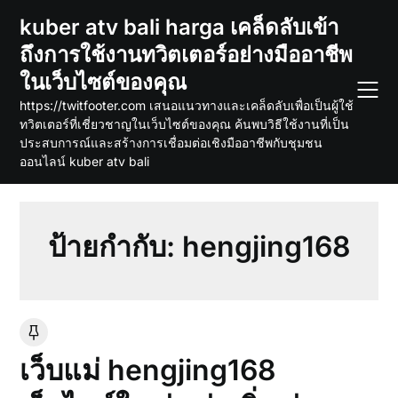
Skip
kuber atv bali harga เคล็ดลับเข้า
to
ถึงการใช้งานทวิตเตอร์อย่างมืออาชีพ
content
ในเว็บไซต์ของคุณ
https://twitfooter.com เสนอแนวทางและเคล็ดลับเพื่อเป็นผู้ใช้
ทวิตเตอร์ที่เชี่ยวชาญในเว็บไซต์ของคุณ ค้นพบวิธีใช้งานที่เป็น
ประสบการณ์และสร้างการเชื่อมต่อเชิงมืออาชีพกับชุมชน
ออนไลน์ kuber atv bali
ป้ายกำกับ:
hengjing168
เว็บแม่ hengjing168