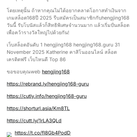
โดยเหตุนั้น ถ้าหากคุณไม่ได้อยากคลาดโอกาสทำเงินจาก
เกมสล็อต168ปี 2025 รีบสมัครเป็นสมาชิกกับhengjing168
วันนี้ รับโบนัสแล้วก็สิทธิพิเศษจำนวนมาก แล้วเริ่มปั่นสล็อต
เพื่อคว้ารางวัลใหญ่ไปด้วยกัน!
เว็บสล็อตอันดับ 1 hengjing168 hengjing168.guru 31
November 2025 Katherine คาสิโนออนไลน์ สล็อต
เครดิตฟรี เว็บไหนดี Top 86
ขอขอบคุณweb
hengjing168
https://rebrand.ly/hengjing168-guru
https://cutly.info/hengjing168-guru
https://shorturl.asia/Km8TL
https://cutt.ly/1rLA3QLd
https://t.co/fI8Gb4PodD