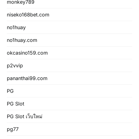
monkey789
niseko168bet.com
no1huay
no1huay.com
okcasino159.com
p2vvip
pananthai99.com
PG
PG Slot
PG Slot เว็บใหม่
pg77