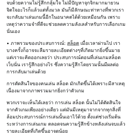
จบด้วยความไม่รู้สึกกลุ้มใจ ไม่มีปัญหาจุกจิกมากมายวน
จิตใจอะไรก็แล้วแต่ทั้งมวล มันก็มีลักษณะท่าทางที่พวกเรา
จะกลับมาเล่นเกมนี้อีกในอนาคตได้ด้วยเหมือนกัน เพราะ
เหตุว่าความจำที่ดีจะช่วยลดความลังเลสำหรับการเลือกเกม
นั่นเอง
• ภาพรวมของประสบการณ์:
สล็อต
เมื่อเวลาผ่านไป เรา
บางครั้งก็อาจจะลืมรายละเอียดต่างๆที่เกิดมากยิ่งขึ้นมาย
แต่เราจะคิดออกเลยว่า ประสบการณ์ตอนที่เล่นเกมสล็อต
เว็บนั่น เรารู้สึกอย่างไร ซึ่งความรู้สึกโดยรวมนั้นมีผลต่อ
การกลับมาเล่นด้วย
การตัดสินใจของคนเล่น สล็อต มักเกิดขึ้นได้เพราะมีสาเหตุ
เนื่องมาจากภาพรวมมากยิ่งกว่าตัวเกม
พวกเราจะเห็นได้เลยว่า การเล่น สล็อต นั้นไม่ได้ตัดสินใจ
จากตัวเกมเพียงอย่างเดียว แต่มันมีเหตุมาจากจากทุกสิ่งที่
ล้อมประสบการณ์การเล่นนั้นเอาไว้ด้วย ตั้งแต่ช่วงเริ่มต้น
ระหว่างการเล่นเกม ตลอดจนความรู้สึกข้างหลังเล่นจบแล้ว
รายละเอียดที่เกิดขึ้นอาจดูน้อย