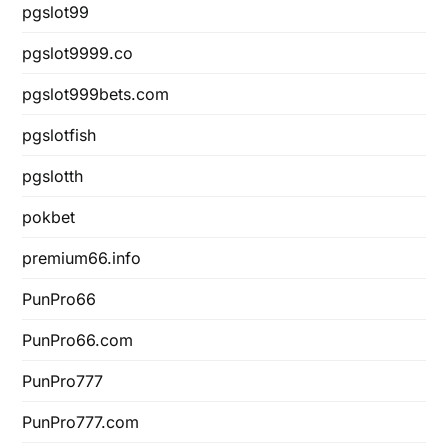
pgslot99
pgslot9999.co
pgslot999bets.com
pgslotfish
pgslotth
pokbet
premium66.info
PunPro66
PunPro66.com
PunPro777
PunPro777.com