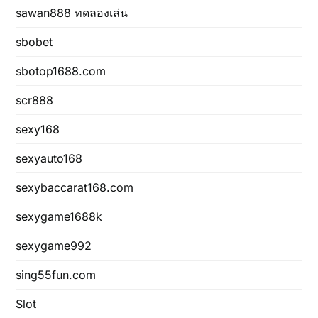
sawan888 ทดลองเล่น
sbobet
sbotop1688.com
scr888
sexy168
sexyauto168
sexybaccarat168.com
sexygame1688k
sexygame992
sing55fun.com
Slot