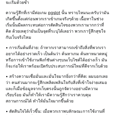
จะเริ่มด้วยซ้ำ
ความรู้สึกที่เรามีต่อเกม
pgslot
นั้น ทราบไหมนะครับว่ามัน
เกิดขึ้นตั้งแต่ก่อนพวกเราเข้าเกมจริงๆด้วย เนื้อหาในช่วง
เริ่มนั้นมีผลกระทบต่อการตัดสินใจของพวกเรามากกว่าที่
คิด ด้วยเหตุว่ามันเป็นจุดที่ระบุได้เลยว่า พวกเรารู้สึกสุขใจ
กับเว็บจริงไหม
• การเริ่มต้นที่ง่าย: ถ้าหากเราสามารถเข้าถึงสิ่งที่พวกเรา
อยากได้อย่างรวดเร็ว เป็นต้นว่า ค้นหาเกม ค้นหาหมวดหมู่
หรือการเข้าใช้งานฟังก์ชันต่างๆบนเว็บไซต์ได้อย่างเร็ว มัน
ก็จะก่อให้เราพร้อมเปิดรับประสบการณ์ใหม่ที่ดีจากเว็บด้วย
• สร้างความเชื่อมั่นและมั่นใจมากยิ่งกว่าที่คิด: ผมบอกเลย
ว่า คนส่วนมากจะรู้สึกเพลิดเพลินใจกับสิ่งที่เข้าใจง่ายเสมอ
และก็เมื่อข้อมูลจากเว็บตรงนั้นถูกจัดวางอย่างมีความ
เรียบร้อย มันก็ทำให้เรามีความรู้สึกว่าเราควบคุม
สถานการณ์ได้ ทำให้มั่นใจมากขึ้นด้วย
• ตัดสินใจได้เร็วขึ้น: เมื่อพวกเราพบลักษณะการใช้งานที่