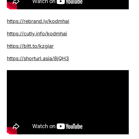
https://rebrand.ly/kodmhai
https://cutly.info/kodmhai
https://bitt.to/kzgiar
https://shorturl.asia/8jQH3