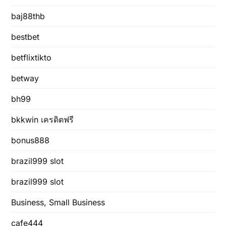
baj88thb
bestbet
betflixtikto
betway
bh99
bkkwin เครดิตฟรี
bonus888
brazil999 slot
brazil999 slot
Business, Small Business
cafe444