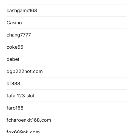
cashgame168
Casino
chang7777
coke55
debet
dgb222hot.com
dr888
fafa 123 slot
faro168
fcharoenkit168.com
fox689ok.com