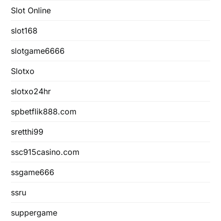
Slot Online
slot168
slotgame6666
Slotxo
slotxo24hr
spbetflik888.com
sretthi99
ssc915casino.com
ssgame666
ssru
suppergame