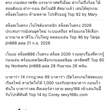
ตรง เกมสดภาพชัด บรรยากาศพรีเมียม ฝากไม่ถึงร้อย ได้
สอยตังแน่ ฝาก-ถอน อัตโนมัติ คัดมาแล้ว เล่นได้ทุกเกม
สล็อตเว็บตรง ห้ามพลาด โปรดีรออยู่ Top 92 by Mary
สล็อตเว็บตรง เว็บไซต์แจกหนัก สล็อตเว็บตรง 2026
ประสบการณ์เล่นยุคใหม่ ระบบเสถียร พร้อมเกมให้เลือก
มากมาย คาสิโน เว็บใหญ่ ทดลองเล่น Top 46 by Tanja
jin888.asia 21 ก.ย. 2026
เว็บแม่ สล็อต888 เว็บตรง สล็อต 2026 รวมทุกเรื่องที่ควรรู้
ก่อนเล่น พร้อมเทคนิคเลือกเกมยอดนิยม เครดิตฟรี Top 80
by Norberto jin888.asia 28 กันยายน 26 พนัน
บาคาร่า 14 กรกฎาคม 69 บาคาร่า เปิดโลกเกมไพ่สดแบบ
เรียลไทม์ สายวัดใจได้ 1,000 รองรับทุกธนาคาร ถอนเร็ว
ทันใจ บาคาร่าสด ดีลเลอร์สาวสวย sexy168 เข้าเล่นวันนี้
รับโปรดีทันที Top 14 by Corey sexy168c.com