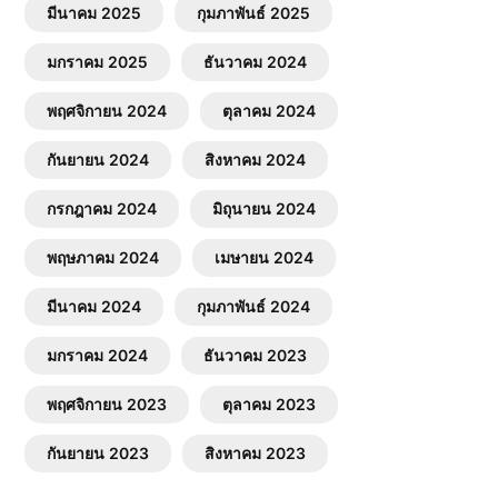
มีนาคม 2025
กุมภาพันธ์ 2025
มกราคม 2025
ธันวาคม 2024
พฤศจิกายน 2024
ตุลาคม 2024
กันยายน 2024
สิงหาคม 2024
กรกฎาคม 2024
มิถุนายน 2024
พฤษภาคม 2024
เมษายน 2024
มีนาคม 2024
กุมภาพันธ์ 2024
มกราคม 2024
ธันวาคม 2023
พฤศจิกายน 2023
ตุลาคม 2023
กันยายน 2023
สิงหาคม 2023