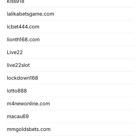
kiss918
lalikabetsgame.com
lcbet444.com
lionth168.com
Live22
live22slot
lockdown168
lotto888
m4newonline.com
macau69
mmgoldsbets.com