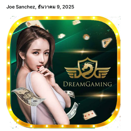
Joe Sanchez,
ธันวาคม 9, 2025