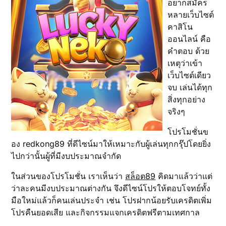
อยากสมัคร
หลายเว็บไซต์
คาสิโน
ออนไลน์ คือ
คำตอบ ด้วย
เหตุว่าเข้า
เว็บไซต์เดียว
จบ เล่นได้ทุก
สิ่งทุกอย่าง
จริงๆ
โปรโมชั่นข
อง redkong89 ที่ดีไซน์มาให้เหมาะกับผู้เล่นทุกกรุ๊ปโดยยิ่ง
ไปกว่านั้นผู้ที่มีงบประมาณจำกัด
ในส่วนของโปรโมชั่น เราเห็นว่า
สล็อต89
คิดมาแล้วว่าแต่
ว่าละคนมีงบประมาณต่างกัน จึงดีไซน์โปรให้ตอบโจทย์ทั้ง
มือใหม่แล้วก็คนเล่นประจำ เช่น โปรฝากน้อยรับเครดิตเพิ่ม
โปรคืนยอดเสีย และกิจกรรมแจกเครดิตฟรีตามเทศกาล