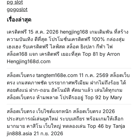
pg slot
gogoslot
เรื่องล่าสุด
เครดิตฟรี 15 ส.ค. 2026 hengjing168 เกมเดิมพัน ที่สร้าง
ความบันเทิง ดีที่สุด โปรโมชั่นเครดิตฟรี 100% กล่องสุ่ม
เฮงเฮง รับเครดิตฟรี ไลฟ์สด สล็อต ยิงปลา กีฬา ไพ่
สล็อต168 แจก เครดิตฟรี เยอะที่สุด Top 81 by Arron
Hengjing168d.com
สล็อตเว็บตรง tangtem168e.com 11 ก.ค. 2569 สล็อตเว็บ
ตรง เกมสดภาพชัด บรรยากาศพรีเมียม ฝากไม่ถึงร้อย ได้
สอยตังแน่ ฝาก-ถอน อัตโนมัติ คัดมาแล้ว เล่นได้ทุกเกม
สล็อตเว็บตรง ห้ามพลาด โปรดีรออยู่ Top 92 by Mary
สล็อตเว็บตรง เว็บไซต์แจกหนัก สล็อตเว็บตรง 2026
ประสบการณ์เล่นยุคใหม่ ระบบเสถียร พร้อมเกมให้เลือก
มากมาย คาสิโน เว็บใหญ่ ทดลองเล่น Top 46 by Tanja
jin888.asia 21 ก.ย. 2026