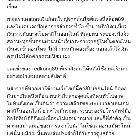
เยี่ยม
พวกเราเคยถอนเงินก้อนใหญ่จากเว็บไซต์แห่งนี้สล็อต89
และไม่เคยเจอปัญหาการสำรวจซ้ำไปซ้ำมาหรือโดนเบี้ยว
เงินราวกับบางเว็บคาสิโนออนไลน์ ที่เคยพบ ระบบจะมีแจ้ง
สถานะทุกขั้นตอนผ่านหน้าเว็บกระจ่างว่าอยู่ในขั้นตอนไหน
เงินจะเข้าตอนไหน ไม่มีการหมักดองเรื่อง ถอนแล้วได้เงิน
ครบไม่มีหักค่าธรรมเนียมแฝง
จุดแข็งของ redkong89 ที่เราสังเกตได้หลังใช้งานจริงมา
อย่างสม่ำเสมอหลายสัปดาห์
หลังจากที่พวกเราใช้งานเว็บไซต์นี้คาสิโนออนไลน์ ติดต่อ
กันมาเกินหนึ่งเดือน พบว่ามีหลายจุดแข็งที่คนทั่วไปอาจ
ไม่ทันสังเกต เป็นต้นว่า ความเสถียรของระบบเวลาเล่นเกม
คาสิโนออนไลน์ ยาวๆไม่มีกระตุก ระบบรองรับโทรศัพท์มือ
ถือได้ดิบได้ดีถึงแม้เน็ตจะไม่แรงมากมาย และก็ที่สำคัญเป็น
ความสม่ำเสมอของการแจกโบนัส ไม่ใช่แค่ตอนสมัครใหม่
แค่นั้น แม้กระนั้นคนเล่นประจำก็ได้รับการดูแลด้วย