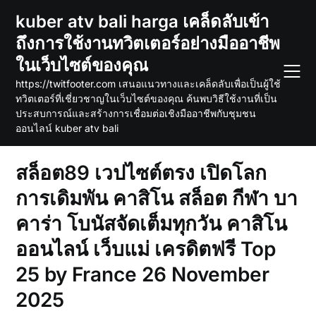
Skip
kuber atv bali harga เคล็ดลับเข้า
to
ถึงการใช้งานทวิตเตอร์อย่างมืออาชีพ
content
ในเว็บไซต์ของคุณ
https://twitfooter.com เสนอแนวทางและเคล็ดลับเพื่อเป็นผู้ใช้
ทวิตเตอร์ที่เชี่ยวชาญในเว็บไซต์ของคุณ ค้นพบวิธีใช้งานที่เป็น
ประสบการณ์และสร้างการเชื่อมต่อเชิงมืออาชีพกับชุมชน
ออนไลน์ kuber atv bali
สล็อต89 เวปไซต์ตรง เปิดโลก
การเดิมพัน คาสิโน สล็อต กีฬา บา
คาร่า โบนัสจัดเต็มทุกวัน คาสิโน
ออนไลน์ เว็บแม่ เครดิตฟรี Top
25 by France 26 November
2025