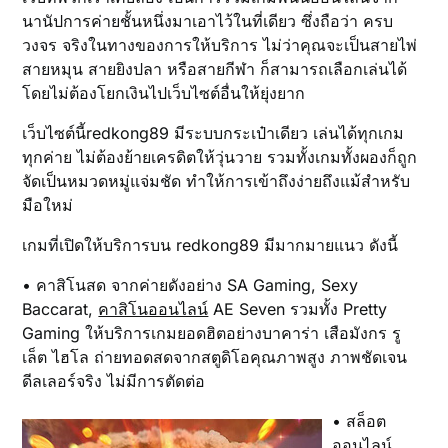
นานัปการค่ายชั้นหนึ่งมาเอาไว้ในที่เดียว ซึ่งถือว่า ครบ
วงจร จริงในทางของการให้บริการ ไม่ว่าคุณจะเป็นสายไพ่
สายหมุน สายยิงปลา หรือสายกีฬา ก็สามารถเลือกเล่นได้
โดยไม่ต้องโยกเงินไปเว็บไซต์อื่นให้ยุ่งยาก
เว็บไซต์นี้redkong89 มีระบบกระเป๋าเดียว เล่นได้ทุกเกม
ทุกค่าย ไม่ต้องย้ายเครดิตให้วุ่นวาย รวมทั้งเกมทั้งผองก็ถูก
จัดเป็นหมวดหมู่แจ่มชัด ทำให้การเข้าถึงง่ายถึงแม้สำหรับ
มือใหม่
เกมที่เปิดให้บริการบน redkong89 มีมากมายแนว ดังนี้
• คาสิโนสด จากค่ายดังอย่าง SA Gaming, Sexy
Baccarat,
คาสิโนออนไลน์
AE Seven รวมทั้ง Pretty
Gaming ให้บริการเกมยอดฮิตอย่างบาคาร่า เสือมังกร รู
เล็ต ไฮโล ถ่ายทอดสดจากสตูดิโอคุณภาพสูง ภาพชัดเจน
ดีลเลอร์จริง ไม่มีการตัดต่อ
• สล็อต
ออนไลน์