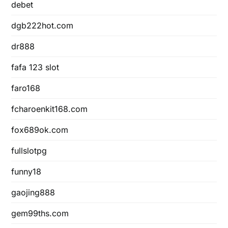
debet
dgb222hot.com
dr888
fafa 123 slot
faro168
fcharoenkit168.com
fox689ok.com
fullslotpg
funny18
gaojing888
gem99ths.com