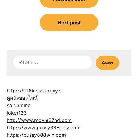
เรื่อง
Next post
ค้นหา
สำหรับ:
https://918kissauto.xyz
ดูหนังออนไลน์
sa gaming
joker123
http://www.movie87hd.com
https://www.pussy888play.com
https://pussy888win.com