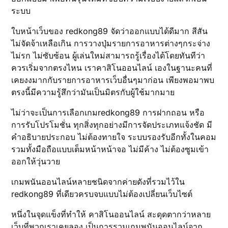
ระบบ
ใบหน้าเว็บของ redkong89 จัดว่าออกแบบได้ดีมาก สีสัน
ไม่จัดจ้าเหลือเกิน การวางปุ่มรายการอาหารต่างๆกระจ่าง
ไม่รก ไม่ซับซ้อน ผู้เล่นใหม่สามารถรู้เรื่องได้โดยทันทีว่า
ควรเริ่มจากตรงไหน เราคาสิโนออนไลน์ เองในฐานะคนที่
เคยงงมากกับรายการอาหารเว็บอื่นๆมาก่อน เพียงพอมาพบ
ตรงนี้มีความรู้สึกว่ามันเป็นมิตรกับผู้ใช้มากมาย
ไม่ว่าจะเป็นการเลือกเกมredkong89 การฝากถอน หรือ
การรับโปรโมชั่น ทุกสิ่งทุกอย่างมีการจัดประเภทแจ้งชัด มี
คำอธิบายประกอบ ไม่ต้องทายใจ ระบบรองรับอีกทั้งในคอม
รวมทั้งมือถือแบบเต็มหน้าหน้าจอ ไม่มีค้าง ไม่ต้องซูมเข้า
ออกให้วุ่นวาย
เกมพนันออนไลน์หลายชนิดจากค่ายดังที่รวมไว้ใน
redkong89 ที่เดียวครบจบแบบไม่ต้องเปลี่ยนเว็บไซต์
หนึ่งในจุดแข็งที่ทำให้ คาสิโนออนไลน์ สะดุดตากว่าหลาย
เว็บที่พวกเราเคยลอง เป็นการรวมเกมพนันออนไลน์จาก