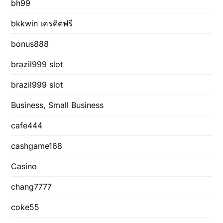
bh99
bkkwin เครดิตฟรี
bonus888
brazil999 slot
brazil999 slot
Business, Small Business
cafe444
cashgame168
Casino
chang7777
coke55