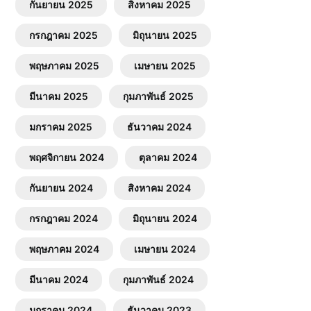
กันยายน 2025
สิงหาคม 2025
กรกฎาคม 2025
มิถุนายน 2025
พฤษภาคม 2025
เมษายน 2025
มีนาคม 2025
กุมภาพันธ์ 2025
มกราคม 2025
ธันวาคม 2024
พฤศจิกายน 2024
ตุลาคม 2024
กันยายน 2024
สิงหาคม 2024
กรกฎาคม 2024
มิถุนายน 2024
พฤษภาคม 2024
เมษายน 2024
มีนาคม 2024
กุมภาพันธ์ 2024
มกราคม 2024
ธันวาคม 2023