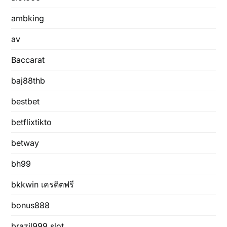
ambking
av
Baccarat
baj88thb
bestbet
betflixtikto
betway
bh99
bkkwin เครดิตฟรี
bonus888
brazil999 slot