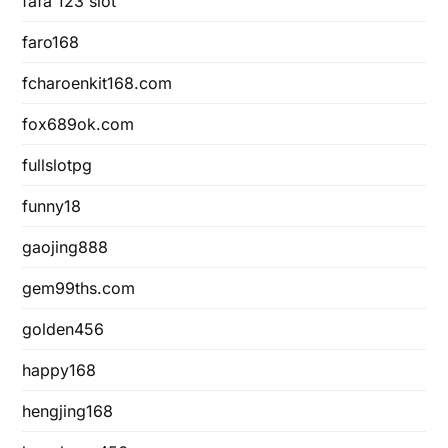
fafa 123 slot
faro168
fcharoenkit168.com
fox689ok.com
fullslotpg
funny18
gaojing888
gem99ths.com
golden456
happy168
hengjing168