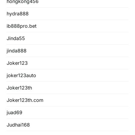
hongkong456
hydra888
ib888pro.bet
Jinda55
jinda888
Joker123
joker123auto
Joker123th
Joker123th.com
juad69
Judhai168