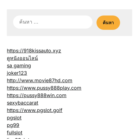
ค้นหา
สำหรับ:
https://918kissauto.xyz
ดูหนังออนไลน์
sa gaming
joker123
http://www.movie87hd.com
https://www.pussy888play.com
https://pussy888win.com
sexybaccarat
https://www.pgslot.golf
pgslot
pg99
fullslot