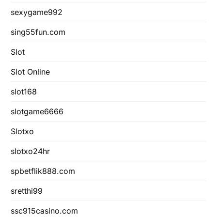
sexygame992
sing55fun.com
Slot
Slot Online
slot168
slotgame6666
Slotxo
slotxo24hr
spbetflik888.com
sretthi99
ssc915casino.com