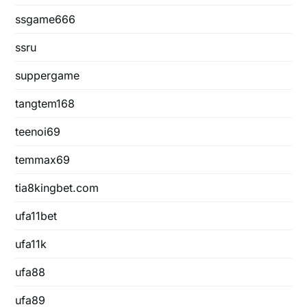
ssgame666
ssru
suppergame
tangtem168
teenoi69
temmax69
tia8kingbet.com
ufa11bet
ufa11k
ufa88
ufa89