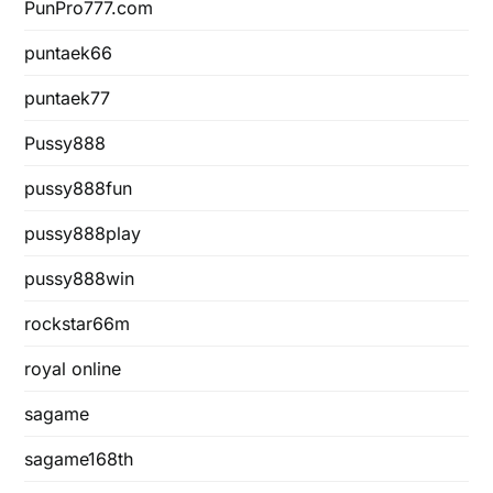
PunPro777.com
puntaek66
puntaek77
Pussy888
pussy888fun
pussy888play
pussy888win
rockstar66m
royal online
sagame
sagame168th