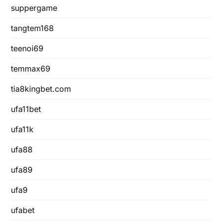
suppergame
tangtem168
teenoi69
temmax69
tia8kingbet.com
ufa11bet
ufa11k
ufa88
ufa89
ufa9
ufabet