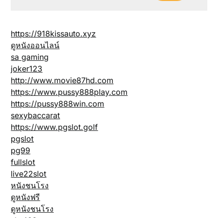
https://918kissauto.xyz
ดูหนังออนไลน์
sa gaming
joker123
http://www.movie87hd.com
https://www.pussy888play.com
https://pussy888win.com
sexybaccarat
https://www.pgslot.golf
pgslot
pg99
fullslot
live22slot
หนังชนโรง
ดูหนังฟรี
ดูหนังชนโรง