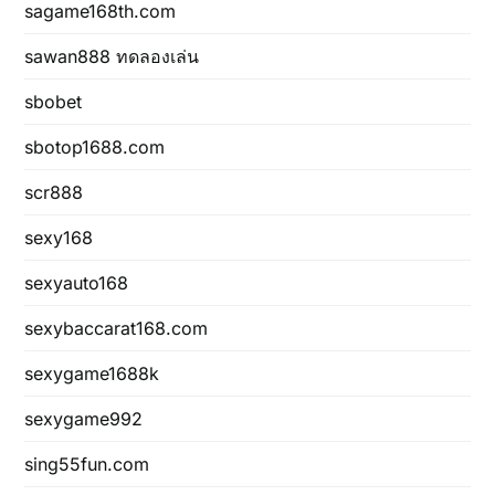
sagame168th.com
sawan888 ทดลองเล่น
sbobet
sbotop1688.com
scr888
sexy168
sexyauto168
sexybaccarat168.com
sexygame1688k
sexygame992
sing55fun.com