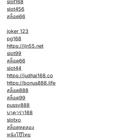
slot168
slot456
สล็อต66
joker 123
pg168
https://jin55.net
slot99
สล็อต66
slot44
https://judhai168.co
https://bonus888.life
สล็อต888
สล็อต99
pussy888
บาคาร่า168
slotxo
สล็อตทดลอง
หนังโป๊ไทย