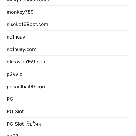
monkey789
niseko168bet.com
no1huay
no1huay.com
okcasino159.com
p2vvip
pananthai99.com
PG
PG Slot
PG Slot เว็บใหม่