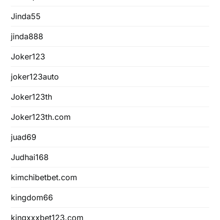
Jinda55
jinda888
Joker123
joker123auto
Joker123th
Joker123th.com
juad69
Judhai168
kimchibetbet.com
kingdom66
kingxxxbet123.com