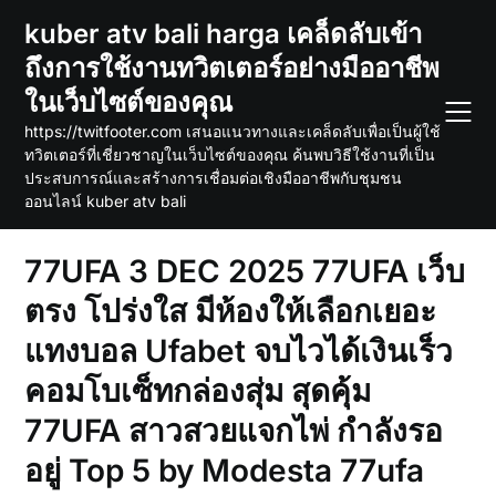
Skip
kuber atv bali harga เคล็ดลับเข้า
to
ถึงการใช้งานทวิตเตอร์อย่างมืออาชีพ
content
ในเว็บไซต์ของคุณ
https://twitfooter.com เสนอแนวทางและเคล็ดลับเพื่อเป็นผู้ใช้
ทวิตเตอร์ที่เชี่ยวชาญในเว็บไซต์ของคุณ ค้นพบวิธีใช้งานที่เป็น
ประสบการณ์และสร้างการเชื่อมต่อเชิงมืออาชีพกับชุมชน
ออนไลน์ kuber atv bali
77UFA 3 DEC 2025 77UFA เว็บ
ตรง โปร่งใส มีห้องให้เลือกเยอะ
แทงบอล Ufabet จบไวได้เงินเร็ว
คอมโบเซ็ทกล่องสุ่ม สุดคุ้ม
77UFA สาวสวยแจกไพ่ กำลังรอ
อยู่ Top 5 by Modesta 77ufa