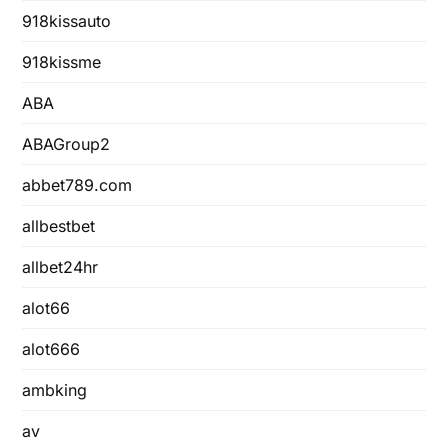
918kissauto
918kissme
ABA
ABAGroup2
abbet789.com
allbestbet
allbet24hr
alot66
alot666
ambking
av