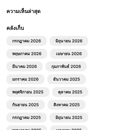
ความเห็นล่าสุด
คลังเก็บ
กรกฎาคม 2026
มิถุนายน 2026
พฤษภาคม 2026
เมษายน 2026
มีนาคม 2026
กุมภาพันธ์ 2026
มกราคม 2026
ธันวาคม 2025
พฤศจิกายน 2025
ตุลาคม 2025
กันยายน 2025
สิงหาคม 2025
กรกฎาคม 2025
มิถุนายน 2025