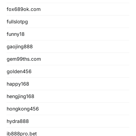
fox689ok.com
fullslotpg
funny18
gaojing888
gem99ths.com
golden456
happy168
hengjing168
hongkong456
hydra888
ib888pro.bet