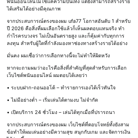
พนันออนไลน์ไม่ใช่แค่ความบันเทิง แต่ยังสามารถสร้างราย
ได้เสริมได้อย่างมีคุณภาพ
จากประสบการณ์ตรงของผม ufa77 โอกาสอันดับ 1 สำหรับ
ปี 2026 คือสิ่งที่ผมเลือกใช้แล้วก็เห็นผลตอบแทนจริง ทำ
กำไรครบวงจร ไม่เป็นอันตรายสูง และก็คุ้มค่ากับทุกการ
ลงทุน สำหรับผู้ใดที่กำลังมองหาช่องทางสร้างรายได้อย่าง
มั่นคง ผมเชื่อว่าการเลือกทางนี้จะไม่ทำให้ผิดหวัง
หากจะถามผมว่าอะไรคือสิ่งที่สำคัญที่สุดสำหรับการเลือก
เว็บไซต์พนันออนไลน์ ผมตอบได้เลยว่า
• ระบบฝาก-ถอนออโต้ – ทำรายการเองได้เร็วทันใจ
• ไม่มีอย่างต่ำ – เริ่มเล่นได้ตามงบ ไม่จำกัด
• เปิดบริการ 24 ชั่วโมง – เล่นได้ทุกเมื่อที่ปรารถนา
จากประสบการณ์ตรงของผม เว็บไซต์ที่ตอบโจทย์ทั้งยังสาม
ข้อทำให้ผมเล่นอย่างมีความสุข สนุกกับเกม และจัดการเงิน