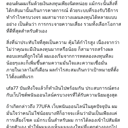
ตอนต้นผมเริ่มด้วยเงินลงทุนเพียงนิดหน่อย แม้กระนั้นสิ่งที่
ได้กลับมานั้นเกินการคาดการณ์ ด้วยระบบที่รองรับวิธีการ
ทำกำไรครบวงจร ผมสามารถวางแผนลงทุนได้หลายแบบ
อย่าง เป็นต้นว่า การกระจายความเสี่ยง รวมทั้งเลือกโอกาส
ที่ดีที่สุดสำหรับตัวเอง
สิ่งที่น่าประทับใจที่สุดเป็นความ คุ้มได้กำไรสูง เนื่องจากว่า
ไม่ว่าคุณจะมีเงินลงทุนมากหรือน้อย ก็สามารถสร้างผล
ตอบแทนที่ถูกใจได้ ผมเองเริ่มจากการทดลองลงทุนทีละ
น้อยๆและก็เพิ่มขึ้นตามความมั่นใจและความเชื่อมั่น
ภายในเวลาไม่กี่เดือน ผลกำไรสะสมเกินกว่าเป้าหมายที่ตั้ง
ไว้ตั้งแต่ทีแรก
ufa77 บันเทิงใจแล้วก็ทำเงินไปพร้อมกัน ประสบการณ์ตรง
กับเว็บไซต์พนันออนไลน์ครบวงจรที่ได้รับความนิยมสูงสุด
ถ้าเกิดกล่าวถึง 77UFA เว็บพนันออนไลน์ในยุคปัจจุบัน ผม
มั่นใจว่าคนไม่ใช่น้อยบางทีก็อาจจะเห็นว่ามันเป็นเพียงแค่
การเสี่ยงโชค แม้กระนั้นสำหรับผม การได้ลองเข้าไปสัมผัส
ด้วยตัวเอง ทำให้ผมมองเห็นมุมมองใหม่ที่แตกต่างออกไป