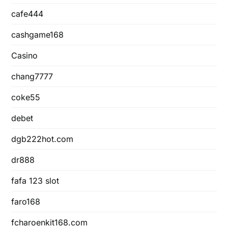
cafe444
cashgame168
Casino
chang7777
coke55
debet
dgb222hot.com
dr888
fafa 123 slot
faro168
fcharoenkit168.com