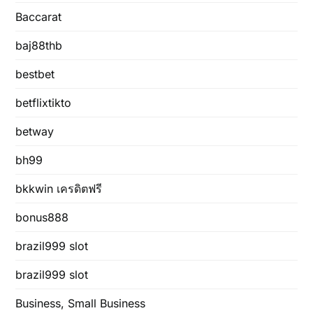
Baccarat
baj88thb
bestbet
betflixtikto
betway
bh99
bkkwin เครดิตฟรี
bonus888
brazil999 slot
brazil999 slot
Business, Small Business