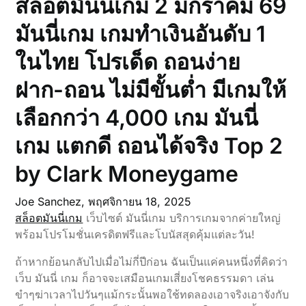
สล็อตมันนี่เกม 2 มกราคม 69
มันนี่เกม เกมทำเงินอันดับ 1
ในไทย โปรเด็ด ถอนง่าย
ฝาก-ถอน ไม่มีขั้นต่ำ มีเกมให้
เลือกกว่า 4,000 เกม มันนี่
เกม แตกดี ถอนได้จริง Top 2
by Clark Moneygame
Joe Sanchez,
พฤศจิกายน 18, 2025
สล็อตมันนี่เกม
เว็บไซต์ มันนี่เกม บริการเกมจากค่ายใหญ่
พร้อมโปรโมชั่นเครดิตฟรีและโบนัสสุดคุ้มแต่ละวัน!
ถ้าหากย้อนกลับไปเมื่อไม่กี่ปีก่อน ฉันเป็นแค่คนหนึ่งที่คิดว่า
เว็บ มันนี่ เกม ก็อาจจะเสมือนเกมเสี่ยงโชคธรรมดา เล่น
ขำๆฆ่าเวลาไปวันๆแม้กระนั้นพอใช้ทดลองเอาจริงเอาจังกับ