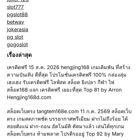
slot777
pgslot88
betway
jokerasia
pg slot
gogoslot
เรื่องล่าสุด
เครดิตฟรี 15 ส.ค. 2026 hengjing168 เกมเดิมพัน ที่สร้าง
ความบันเทิง ดีที่สุด โปรโมชั่นเครดิตฟรี 100% กล่องสุ่ม
เฮงเฮง รับเครดิตฟรี ไลฟ์สด สล็อต ยิงปลา กีฬา ไพ่
สล็อต168 แจก เครดิตฟรี เยอะที่สุด Top 81 by Arron
Hengjing168d.com
สล็อตเว็บตรง tangtem168e.com 11 ก.ค. 2569 สล็อตเว็บ
ตรง เกมสดภาพชัด บรรยากาศพรีเมียม ฝากไม่ถึงร้อย ได้
สอยตังแน่ ฝาก-ถอน อัตโนมัติ คัดมาแล้ว เล่นได้ทุกเกม
สล็อตเว็บตรง ห้ามพลาด โปรดีรออยู่ Top 92 by Mary