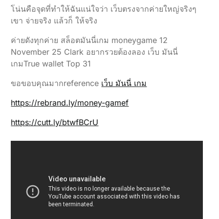
โน่นคือจุดที่ทำให้ฉันแน่ใจว่า เว็บตรงจากค่ายใหญ่จริงๆ
เขา จ่ายจริง แล้วก็ ให้จริง
ค่ายดังทุกค่าย สล็อตมันนี่เกม moneygame 12
November 25 Clark อยากรวยต้องลอง เว็บ มันนี่
เกมTrue wallet Top 31
ขอขอบคุณมากreference
เว็บ มันนี่ เกม
https://rebrand.ly/money-gamef
https://cutt.ly/btwfBCrU