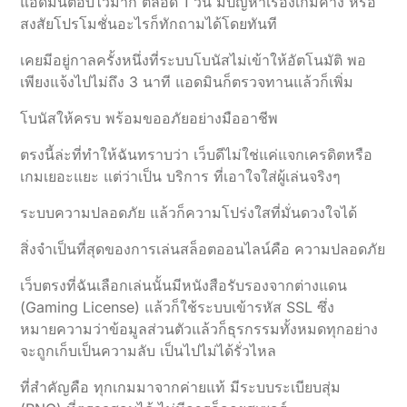
แอดมินตอบไวมาก ตลอด 1 วัน มีปัญหาเรื่องเกมค้าง หรือ
สงสัยโปรโมชั่นอะไรก็ทักถามได้โดยทันที
เคยมีอยู่กาลครั้งหนึ่งที่ระบบโบนัสไม่เข้าให้อัตโนมัติ พอ
เพียงแจ้งไปไม่ถึง 3 นาที แอดมินก็ตรวจทานแล้วก็เพิ่ม
โบนัสให้ครบ พร้อมขออภัยอย่างมืออาชีพ
ตรงนี้ล่ะที่ทำให้ฉันทราบว่า เว็บดีไม่ใช่แค่แจกเครดิตหรือ
เกมเยอะแยะ แต่ว่าเป็น บริการ ที่เอาใจใส่ผู้เล่นจริงๆ
ระบบความปลอดภัย แล้วก็ความโปร่งใสที่มั่นดวงใจได้
สิ่งจำเป็นที่สุดของการเล่นสล็อตออนไลน์คือ ความปลอดภัย
เว็บตรงที่ฉันเลือกเล่นนั้นมีหนังสือรับรองจากต่างแดน
(Gaming License) แล้วก็ใช้ระบบเข้ารหัส SSL ซึ่ง
หมายความว่าข้อมูลส่วนตัวแล้วก็ธุรกรรมทั้งหมดทุกอย่าง
จะถูกเก็บเป็นความลับ เป็นไปไม่ได้รั่วไหล
ที่สำคัญคือ ทุกเกมมาจากค่ายแท้ มีระบบระเบียบสุ่ม