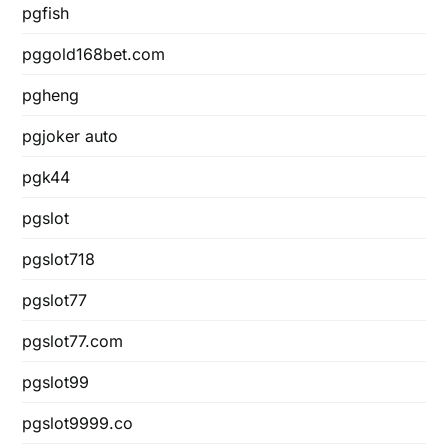
pgfish
pggold168bet.com
pgheng
pgjoker auto
pgk44
pgslot
pgslot718
pgslot77
pgslot77.com
pgslot99
pgslot9999.co