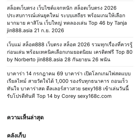
สล็อตเว็บตรง เว็บไซต์แจกหนัก สล็อตเว็บตรง 2026
ประสบการณ์เล่นยุคใหม่ ระบบเสถียร พร้อมเกมให้เลือก
มากมาย คาสิโน เว็บใหญ่ ทดลองเล่น Top 46 by Tanja
jin888.asia 21 ก.ย. 2026
เว็บแม่ สล็อต888 เว็บตรง สล็อต 2026 รวมทุกเรื่องที่ควรรู้
ก่อนเล่น พร้อมเทคนิคเลือกเกมยอดนิยม เครดิตฟรี Top 80
by Norberto jin888.asia 28 กันยายน 26 พนัน
บาคาร่า 14 กรกฎาคม 69 บาคาร่า เปิดโลกเกมไพ่สดแบบ
เรียลไทม์ สายวัดใจได้ 1,000 รองรับทุกธนาคาร ถอนเร็ว
ทันใจ บาคาร่าสด ดีลเลอร์สาวสวย sexy168 เข้าเล่นวันนี้
รับโปรดีทันที Top 14 by Corey sexy168c.com
ความเห็นล่าสุด
คลังเก็บ