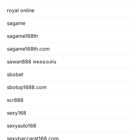
royal online
sagame
sagame168th
sagame168th.com
sawan888 ทดลองเล่น
sbobet
sbotop1688.com
scr888
sexy168
sexyauto168
sexybaccarat168.com