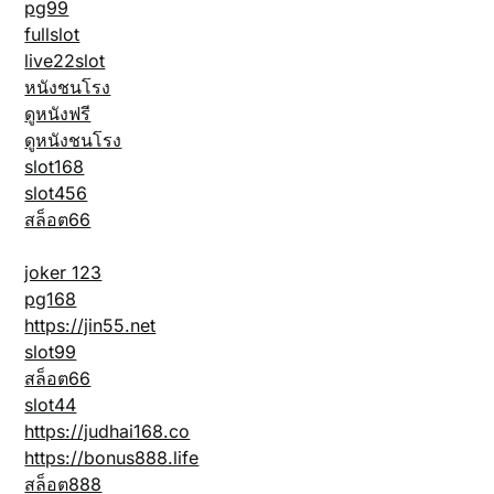
pg99
fullslot
live22slot
หนังชนโรง
ดูหนังฟรี
ดูหนังชนโรง
slot168
slot456
สล็อต66
joker 123
pg168
https://jin55.net
slot99
สล็อต66
slot44
https://judhai168.co
https://bonus888.life
สล็อต888