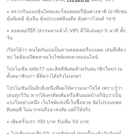
• สลากกินแบ่งหุ้นไทยและก็ลอตเตอรี่หุ้นต่างชาติ (อาทิเช่น
หุ้นนิเคอิ หุ้นจีน หุ้นประเทศอินเดีย หุ้นดาวโจนส์ ฯลฯ)
• ลอตเตอรี่ยี่กี (ธรรมดาแล้วก็ VIP) มีให้เล่นทุก 5 นาที ทั้ง
วัน
เรียกได้ว่า คนใดกันแน่เป็นสายลอตเตอรี่แบบผม เล่นที่เดียว
จบ ไม่ต้องเปิดหลายเว็บไซต์แทงหวยออนไลน์
โปรโมชั่น lotto77 และสิทธิพิเศษสำหรับสมาชิกใหม่รวม
ทั้งสมาชิกเก่า ที่คิดว่าได้จริงไม่จกตา
โปรโมชันเป็นอีกสิ่งหนึ่งที่ผมให้ความเอาใจใส่ เพราะรู้ว่า
เล่นทุกวี่วัน หากได้เครดิตเพิ่มหรือคืนยอดบ้างก็นับว่าเป็น
แรงใจอย่างหนึ่ง เว็บไซต์แห่งนี้เว็บซื้อหวย จัดโปรแบบพอ
ดิบพอดี ไม่มากจนถึงน่าสงสัย แต่ก็ให้จริง
• เติมครั้งแรก 100 บาท รับเพิ่ม 50 บาท
• โปรคืนยอดเสีย 5% รายสัปดาห์ (ยอดนี้จะเข้าวันจันทร์