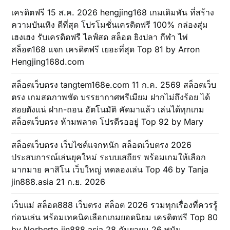
เครดิตฟรี 15 ส.ค. 2026 hengjing168 เกมเดิมพัน ที่สร้าง
ความบันเทิง ดีที่สุด โปรโมชั่นเครดิตฟรี 100% กล่องสุ่ม
เฮงเฮง รับเครดิตฟรี ไลฟ์สด สล็อต ยิงปลา กีฬา ไพ่
สล็อต168 แจก เครดิตฟรี เยอะที่สุด Top 81 by Arron
Hengjing168d.com
สล็อตเว็บตรง tangtem168e.com 11 ก.ค. 2569 สล็อตเว็บ
ตรง เกมสดภาพชัด บรรยากาศพรีเมียม ฝากไม่ถึงร้อย ได้
สอยตังแน่ ฝาก-ถอน อัตโนมัติ คัดมาแล้ว เล่นได้ทุกเกม
สล็อตเว็บตรง ห้ามพลาด โปรดีรออยู่ Top 92 by Mary
สล็อตเว็บตรง เว็บไซต์แจกหนัก สล็อตเว็บตรง 2026
ประสบการณ์เล่นยุคใหม่ ระบบเสถียร พร้อมเกมให้เลือก
มากมาย คาสิโน เว็บใหญ่ ทดลองเล่น Top 46 by Tanja
jin888.asia 21 ก.ย. 2026
เว็บแม่ สล็อต888 เว็บตรง สล็อต 2026 รวมทุกเรื่องที่ควรรู้
ก่อนเล่น พร้อมเทคนิคเลือกเกมยอดนิยม เครดิตฟรี Top 80
by Norberto jin888.asia 28 กันยายน 26 พนัน