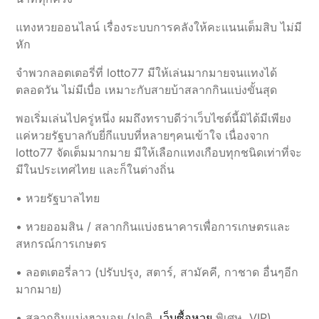
แทงหวยออนไลน์ เรื่องระบบการคลังให้คะแนนเต็มสิบ ไม่มี
หัก
จำพวกลอตเตอรี่ที่ lotto77 มีให้เล่นมากมายจนแทงได้
ตลอดวัน ไม่มีเบื่อ เหมาะกับสายบ้าสลากกินแบ่งขั้นสุด
พอเริ่มเล่นไปครู่หนึ่ง ผมถึงทราบดีว่าเว็บไซต์นี้มิได้มีเพียง
แค่หวยรัฐบาลกับยี่กีแบบที่หลายๆคนเข้าใจ เนื่องจาก
lotto77 จัดเต็มมากมาย มีให้เลือกแทงเกือบทุกชนิดเท่าที่จะ
มีในประเทศไทย และก็ในต่างถิ่น
• หวยรัฐบาลไทย
• หวยออมสิน / สลากกินแบ่งธนาคารเพื่อการเกษตรและ
สหกรณ์การเกษตร
• ลอตเตอรี่ลาว (ปรับปรุง, สตาร์, สามัคคี, กาชาด อื่นๆอีก
มากมาย)
• สลากกินแบ่งฮานอย (ปกติ,
เว็บซื้อหวย
พิเศษ, VIP)