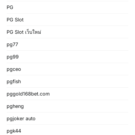
PG
PG Slot
PG Slot เว็บใหม่
pg77
pg99
pgceo
pgfish
pggold168bet.com
pgheng
pgjoker auto
pgk44