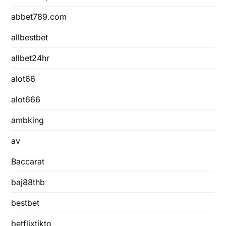
abbet789.com
allbestbet
allbet24hr
alot66
alot666
ambking
av
Baccarat
baj88thb
bestbet
betflixtikto