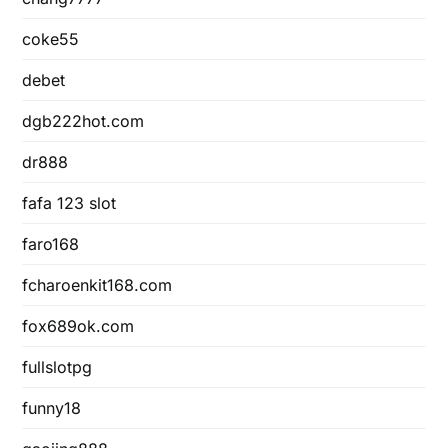
coke55
debet
dgb222hot.com
dr888
fafa 123 slot
faro168
fcharoenkit168.com
fox689ok.com
fullslotpg
funny18