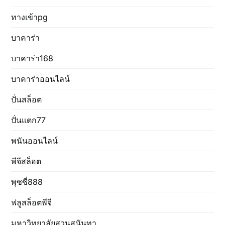
ทางเข้าpg
บาคาร่า
บาคาร่า168
บาคาร่าออนไลน์
ปั่นสล็อต
ปั่นแตก77
พนันออนไลน์
พีจีสล็อต
พุซซี่888
ฟลูสล็อตพีจี
มหาวิทยาลัยสวนสุนันทา