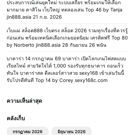
ประสบการณ์เล่นยุคใหม่ ระบบเสถียร พร้อมเกมให้เลือก
มากมาย คาสิโน เว็บใหญ่ ทดลองเล่น Top 46 by Tanja
jin888.asia 21 ก.ย. 2026
เว็บแม่ สล็อต888 เว็บตรง สล็อต 2026 รวมทุกเรื่องที่ควรรู้
ก่อนเล่น พร้อมเทคนิคเลือกเกมยอดนิยม เครดิตฟรี Top 80
by Norberto jin888.asia 28 กันยายน 26 พนัน
บาคาร่า 14 กรกฎาคม 69 บาคาร่า เปิดโลกเกมไพ่สดแบบ
เรียลไทม์ สายวัดใจได้ 1,000 รองรับทุกธนาคาร ถอนเร็ว
ทันใจ บาคาร่าสด ดีลเลอร์สาวสวย sexy168 เข้าเล่นวันนี้
รับโปรดีทันที Top 14 by Corey sexy168c.com
ความเห็นล่าสุด
คลังเก็บ
กรกฎาคม 2026
มิถุนายน 2026