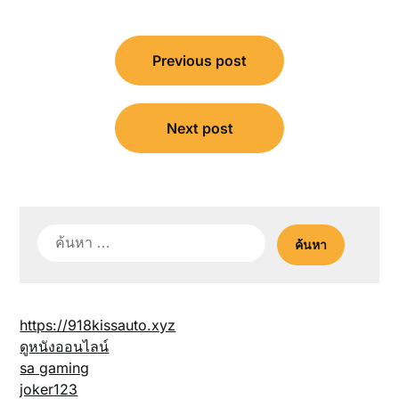
แนะแนว
Previous post
เรื่อง
Next post
ค้นหา
สำหรับ:
https://918kissauto.xyz
ดูหนังออนไลน์
sa gaming
joker123