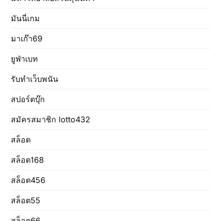
มันนี่เกม
มาเก๊า69
ยูฟ่าเบท
รับทำเว็บพนัน
สปอร์ตบุ๊ก
สมัครสมาชิก lotto432
สล็อต
สล็อต168
สล็อต456
สล็อต55
สล็อต66