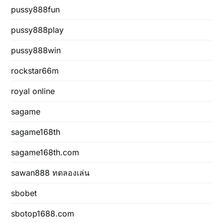
pussy888fun
pussy888play
pussy888win
rockstar66m
royal online
sagame
sagame168th
sagame168th.com
sawan888 ทดลองเล่น
sbobet
sbotop1688.com