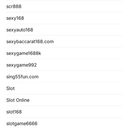
scr888
sexy168
sexyauto168
sexybaccarat168.com
sexygame1688k
sexygame992
sing55fun.com
Slot
Slot Online
slot168
slotgame6666