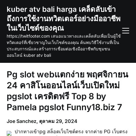
Skip
kuber atv bali harga เคล็ดลับเข้า
to
ถึงการใช้งานทวิตเตอร์อย่างมืออาชีพ
content
ในเว็บไซต์ของคุณ
https://twitfooter.com เสนอแนวทางและเคล็ดลับเพื่อเป็นผู้ใช้
ทวิตเตอร์ที่เชี่ยวชาญในเว็บไซต์ของคุณ ค้นพบวิธีใช้งานที่เป็น
ประสบการณ์และสร้างการเชื่อมต่อเชิงมืออาชีพกับชุมชน
ออนไลน์ kuber atv bali
Pg slot webแตกง่าย พฤศจิกายน
24 คาสิโนออนไลน์เว็บเปิดใหม่
pgslot เครดิตฟรี Top 8 by
Pamela pgslot Funny18.biz 7
Joe Sanchez,
ตุลาคม 29, 2024
ปากทางเข้าpg สล็อตเว็บไซต์ตรง จากค่าย PG เว็บตรง