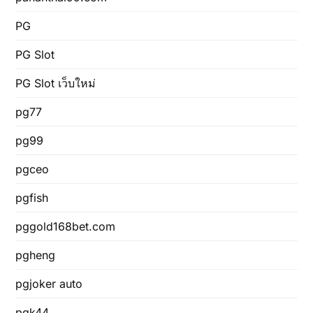
PG
PG Slot
PG Slot เว็บใหม่
pg77
pg99
pgceo
pgfish
pggold168bet.com
pgheng
pgjoker auto
pgk44