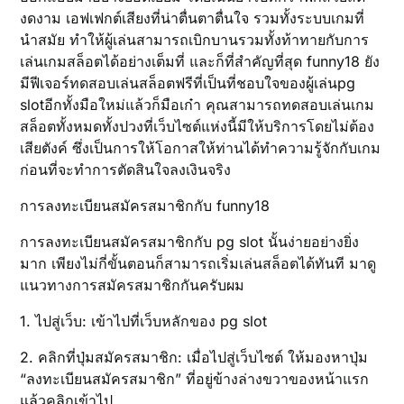
งดงาม เอฟเฟกต์เสียงที่น่าตื่นตาตื่นใจ รวมทั้งระบบเกมที่
นำสมัย ทำให้ผู้เล่นสามารถเบิกบานรวมทั้งท้าทายกับการ
เล่นเกมสล็อตได้อย่างเต็มที่ และก็ที่สำคัญที่สุด funny18 ยัง
มีฟีเจอร์ทดสอบเล่นสล็อตฟรีที่เป็นที่ชอบใจของผู้เล่นpg
slotอีกทั้งมือใหม่แล้วก็มือเก๋า คุณสามารถทดสอบเล่นเกม
สล็อตทั้งหมดทั้งปวงที่เว็บไซต์แห่งนี้มีให้บริการโดยไม่ต้อง
เสียตังค์ ซึ่งเป็นการให้โอกาสให้ท่านได้ทำความรู้จักกับเกม
ก่อนที่จะทำการตัดสินใจลงเงินจริง
การลงทะเบียนสมัครสมาชิกกับ funny18
การลงทะเบียนสมัครสมาชิกกับ pg slot นั้นง่ายอย่างยิ่ง
มาก เพียงไม่กี่ขั้นตอนก็สามารถเริ่มเล่นสล็อตได้ทันที มาดู
แนวทางการสมัครสมาชิกกันครับผม
1. ไปสู่เว็บ: เข้าไปที่เว็บหลักของ pg slot
2. คลิกที่ปุ่มสมัครสมาชิก: เมื่อไปสู่เว็บไซต์ ให้มองหาปุ่ม
“ลงทะเบียนสมัครสมาชิก” ที่อยู่ข้างล่างขวาของหน้าแรก
แล้วคลิกเข้าไป