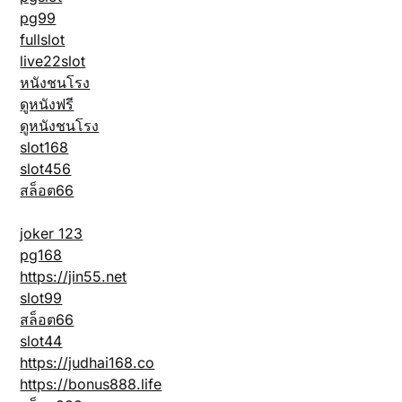
pg99
fullslot
live22slot
หนังชนโรง
ดูหนังฟรี
ดูหนังชนโรง
slot168
slot456
สล็อต66
joker 123
pg168
https://jin55.net
slot99
สล็อต66
slot44
https://judhai168.co
https://bonus888.life