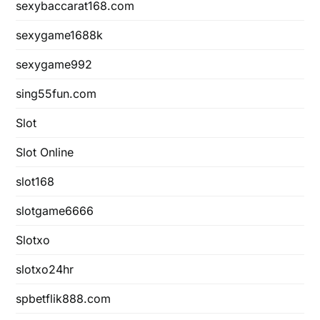
sexybaccarat168.com
sexygame1688k
sexygame992
sing55fun.com
Slot
Slot Online
slot168
slotgame6666
Slotxo
slotxo24hr
spbetflik888.com