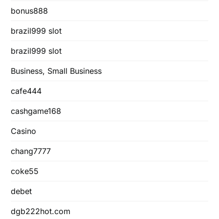
bonus888
brazil999 slot
brazil999 slot
Business, Small Business
cafe444
cashgame168
Casino
chang7777
coke55
debet
dgb222hot.com