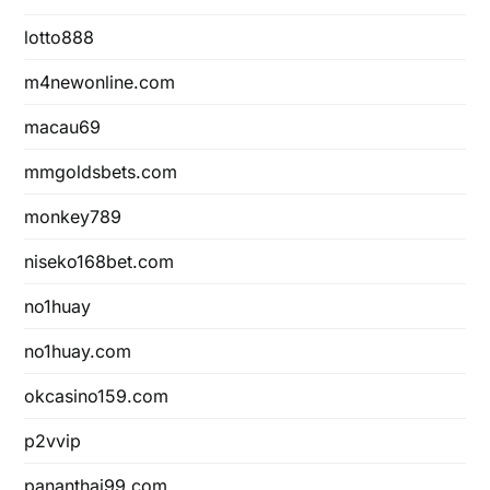
lotto888
m4newonline.com
macau69
mmgoldsbets.com
monkey789
niseko168bet.com
no1huay
no1huay.com
okcasino159.com
p2vvip
pananthai99.com