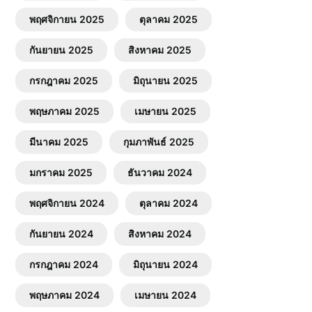
พฤศจิกายน 2025
ตุลาคม 2025
กันยายน 2025
สิงหาคม 2025
กรกฎาคม 2025
มิถุนายน 2025
พฤษภาคม 2025
เมษายน 2025
มีนาคม 2025
กุมภาพันธ์ 2025
มกราคม 2025
ธันวาคม 2024
พฤศจิกายน 2024
ตุลาคม 2024
กันยายน 2024
สิงหาคม 2024
กรกฎาคม 2024
มิถุนายน 2024
พฤษภาคม 2024
เมษายน 2024