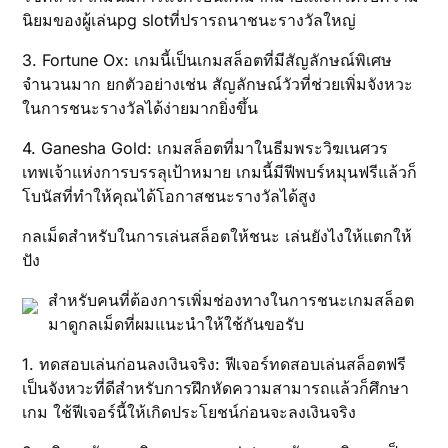
นิยมของผู้เล่นpg slotที่ปรารถนาชนะรางวัลใหญ่
3. Fortune Ox: เกมนี้เป็นเกมสล็อตที่มีสัญลักษณ์พิเศษ
จำนวนมาก ยกตัวอย่างเช่น สัญลักษณ์วัวที่ช่วยเพิ่มจังหวะ
ในการชนะรางวัลได้ง่ายมากยิ่งขึ้น
4. Ganesha Gold: เกมสล็อตที่มาในธีมพระวิฆเนศวร
เทพเจ้าแห่งการบรรลุเป้าหมาย เกมนี้มีฟีพบร์หมุนฟรีแล้วก็
โบนัสที่ทำให้คุณได้โอกาสชนะรางวัลได้สูง
กลเม็ดสำหรับในการเล่นสล็อตให้ชนะ เล่นยังไงให้แตกให้
ปัง
สำหรับคนที่ต้องการเพิ่มช่องทางในการชนะเกมสล็อต
มาดูกลเม็ดที่ผมแนะนำให้ใช้กันขอรับ
1. ทดสอบเล่นก่อนลงเงินจริง: ฟีเจอร์ทดสอบเล่นสล็อตฟรี
เป็นจังหวะที่ดีสำหรับการฝึกหัดความสามารถแล้วก็ศึกษา
เกม ใช้ฟีเจอร์นี้ให้เกิดประโยชน์ก่อนจะลงเงินจริง