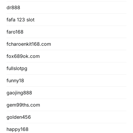
dr888
fafa 123 slot
faro168
fcharoenkit168.com
fox689ok.com
fullslotpg
funny18
gaojing888
gem99ths.com
golden456
happy168