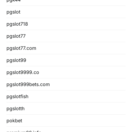
pgslot
pgslot718
pgslot77
pgslot77.com
pgslot99
pgslot9999.co
pgslot999bets.com
pgslotfish
pgslotth
pokbet