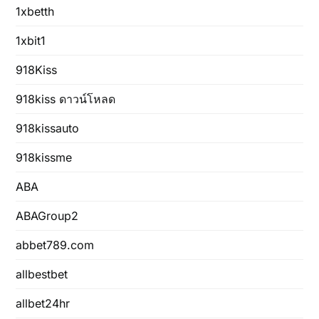
1xbetth
1xbit1
918Kiss
918kiss ดาวน์โหลด
918kissauto
918kissme
ABA
ABAGroup2
abbet789.com
allbestbet
allbet24hr