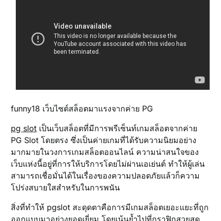
funny18 เว็บไซต์สล็อตมาแรงจากค่าย PG
pg slot
เป็นเว็บสล็อตที่มีการพรีเซ็นท์เกมสล็อตจากค่าย
PG Slot โดยตรง ซึ่งเป็นค่ายเกมที่ได้รับความนิยมอย่าง
มากมายในวงการเกมสล็อตออนไลน์ ความน่าสนใจของ
เว็บแห่งนี้อยู่ที่การให้บริการโดยไม่ผ่านเอเย่นต์ ทำให้ผู้เล่น
สามารถเชื่อมั่นได้ในเรื่องของความปลอดภัยแล้วก็ความ
โปร่งสบายใสสำหรับในการพนัน
สิ่งที่ทำให้ pgslot สะดุดตาคือการมีเกมสล็อตเยอะแยะที่ถูก
ออกแบบมาอย่างยอดเยี่ยม โดยเน้นย้ำไปที่กราฟิกสวยสด