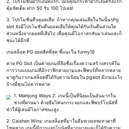
2. โปรโมชั่นฝากเงินทีแรก: เมื่อคุณกระทำฝากเงินครั้งแรก
คุ้มจัดเต็ม ฝาก 50 รับ 100 ไปเลย!
3. โปรโมชั่นคืนยอดเสีย: ถ้าหากคุณเล่นเสียในวันนั้นๆPg
slot ยังมีโปรโมชั่นคืนยอดเสียให้คุณได้รับเงินคืนส่วนใด
ส่วนหนึ่งจากยอดที่เสียไป เพื่อคุณมีโอกาสกลับมาเล่นและก็
ชนะได้อีกที
เกมสล็อต PG ยอดฮิตที่สุด ชี้แนะใน funny18
ค่าย PG Slot เป็นค่ายเกมที่ลือชื่อเรื่องความสร้างสรรค์ใน
การวางแบบเกมที่มีกราฟิกสวยงามและฟีพบร์ที่หลากหลาย
มาดูกันว่าเกมสล็อตที่ได้รับความนิยมใน pgslot มีเกมอะไร
บ้างที่คุณไม่ควรพลาด
1. Mahjong Ways 2: เกมนี้เป็นที่นิยมเป็นอันมากใน
ช่วงที่ผ่านมา ด้วยธีมไพ่นกกระจอกและฟีพบร์โบนัสที่
ทำให้ผู้เล่นมีโอกาสชนะสูง
2. Caishen Wins: เกมสล็อตที่มาในธีมทวยเทพเทวดาที่
โชคลาภ เกมนี้มีการแจกโบนัสที่มากมายและก็ได้รับความ