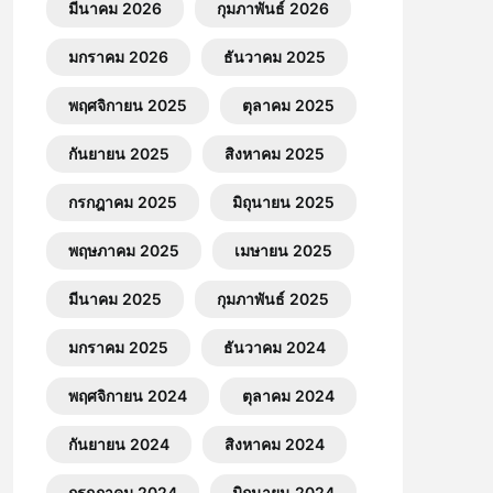
มีนาคม 2026
กุมภาพันธ์ 2026
มกราคม 2026
ธันวาคม 2025
พฤศจิกายน 2025
ตุลาคม 2025
กันยายน 2025
สิงหาคม 2025
กรกฎาคม 2025
มิถุนายน 2025
พฤษภาคม 2025
เมษายน 2025
มีนาคม 2025
กุมภาพันธ์ 2025
มกราคม 2025
ธันวาคม 2024
พฤศจิกายน 2024
ตุลาคม 2024
กันยายน 2024
สิงหาคม 2024
กรกฎาคม 2024
มิถุนายน 2024