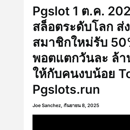
Pgslot 1 ต.ค. 20
สล็อตระดับโลก ส่
สมาชิกใหม่รับ 50%
พอตแตกวันละ ล้าน
ให้กับคนงบน้อย T
Pgslots.run
Joe Sanchez,
กันยายน 8, 2025