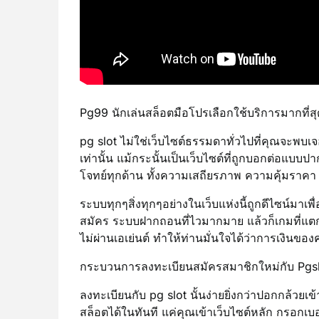
Pg99 นักเล่นสล็อตมือโปรเลือกใช้บริการมากที่สุ
pg slot ไม่ใช่เว็บไซต์ธรรมดาทั่วไปที่คุณจะพ
เท่านั้น แม้กระนั้นเป็นเว็บไซต์ที่ถูกบอกต่อแบบป
โจทย์ทุกด้าน ทั้งความเสถียรภาพ ความคุ้มราคา
ระบบทุกๆสิ่งทุกๆอย่างในเว็บแห่งนี้ถูกดีไซน์มาเพื
สมัคร ระบบฝากถอนที่ไวมากมาย แล้วก็เกมที่แตกง
ไม่ผ่านเอเย่นต์ ทำให้ท่านมั่นใจได้ว่าการเงิน
กระบวนการลงทะเบียนสมัครสมาชิกใหม่กับ Pgslot9
ลงทะเบียนกับ pg slot นั้นง่ายยิ่งกว่าปอกกล้วยเ
สล็อตได้ในทันที แค่คุณเข้าเว็บไซต์หลัก กรอกเบอ