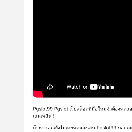
Pgslot99
Pgslot
เว็บสล็อตที่มือใหม่จำต้องทดล
เล่นเพลิน !
ถ้าหากคุณยังไม่เคยทดลองเล่น Pgslot99 บอกเล