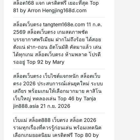
สล็อต168 แจก เครดิตฟรี เยอะที่สุด Top
81 by Arron Hengjing168d.com
สล็อตเว็บตรง tangtem168e.com 11 ก.ค.
2569 สล็อตเว็บตรง เกมสดภาพชัด
บรรยากาศพรีเมียม ฝากไม่ถึงร้อย ได้สอย
ตังแน่ ฝาก-ถอน อัตโนมัติ คัดมาแล้ว เล่น
ได้ทุกเกม สล็อตเว็บตรง ห้ามพลาด โปรดี
รออยู่ Top 92 by Mary
สล็อตเว็บตรง เว็บไซต์แจกหนัก สล็อตเว็บ
ตรง 2026 ประสบการณ์เล่นยุคใหม่ ระบบ
เสถียร พร้อมเกมให้เลือกมากมาย คาสิโน
เว็บใหญ่ ทดลองเล่น Top 46 by Tanja
jin888.asia 21 ก.ย. 2026
เว็บแม่ สล็อต888 เว็บตรง สล็อต 2026
รวมทุกเรื่องที่ควรรู้ก่อนเล่น พร้อมเทคนิค
เลือกเกมยอดนิยม เครดิตฟรี Top 80 by