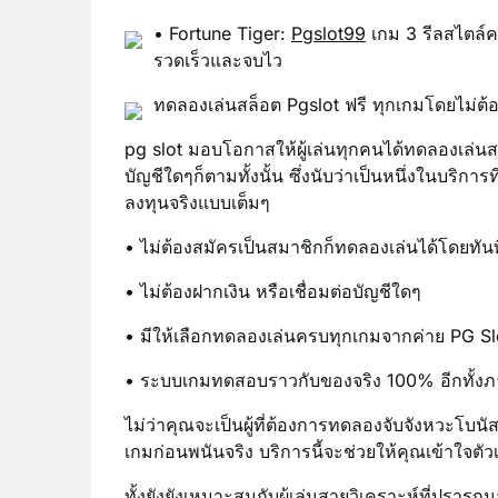
• Fortune Tiger:
Pgslot99
เกม 3 รีลสไตล์คล
รวดเร็วและจบไว
ทดลองเล่นสล็อต Pgslot ฟรี ทุกเกมโดยไม่ต้อ
pg slot มอบโอกาสให้ผู้เล่นทุกคนได้ทดลองเล่นส
บัญชีใดๆก็ตามทั้งนั้น ซึ่งนับว่าเป็นหนึ่งในบริกา
ลงทุนจริงแบบเต็มๆ
• ไม่ต้องสมัครเป็นสมาชิกก็ทดลองเล่นได้โดยทันท
• ไม่ต้องฝากเงิน หรือเชื่อมต่อบัญชีใดๆ
• มีให้เลือกทดลองเล่นครบทุกเกมจากค่าย PG Sl
• ระบบเกมทดสอบราวกับของจริง 100% อีกทั้งภา
ไม่ว่าคุณจะเป็นผู้ที่ต้องการทดลองจับจังหวะโบ
เกมก่อนพนันจริง บริการนี้จะช่วยให้คุณเข้าใจตัว
ทั้งยังยังเหมาะสมกับผู้เล่นสายวิเคราะห์ที่ปราร