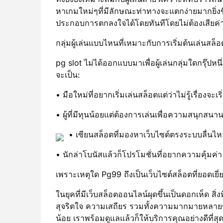
หาเกมใหม่ๆที่มีลักษณะท่าทางจะแตกง่ายมากยิ่งข
ประกอบการตกลงใจได้โดยทันทีโดยไม่ต้องเสียค่า
กลุ่มผู้เล่นแบบไหนที่เหมาะกับการเริ่มต้นเล่นสล็อต
pg slot ไม่ได้ออกแบบมาเพื่อผู้เล่นกลุ่มใดกรุ๊ปห
จะเป็น:
• มือใหม่ที่อยากเริ่มเล่นสล็อตแต่ว่าไม่รู้เรื่องจะ
• ผู้ที่มีทุนน้อยแต่ต้องการเล่นเพื่อความสนุกสนาน
• เซียนสล็อตที่มองหาเว็บไซต์ตรงระบบลื่นไหล
• นักล่าโบนัสแล้วก็โปรโมชั่นที่อยากความคุ้มค่า
เพราะเหตุใด Pg99 ถึงเป็นเว็บไซต์สล็อตที่ยอดเยี
ในยุคที่มีเว็บสล็อตออนไลน์ผุดขึ้นเป็นดอกเห็ด ส
สุจริตใจ ความเสถียร รวมทั้งความมากมายหลายขอ
น้อย เราพร้อมดูแลแล้วก็ให้บริการคุณอย่างดีที่ส