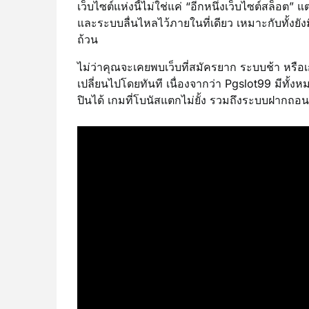
เว็บไซต์แห่งนี้ไม่ใช่แค่ “อีกหนึ่งเว็บไซต์สล
และระบบลื่นไหลไว้ภายในที่เดียว เหมาะกับทั้งยังมื
ถ้วน
ไม่ว่าคุณจะเคยพบเว็บที่สมัครยาก ระบบช้า หรือเ
เปลี่ยนไปโดยทันที เนื่องจากว่า Pgslot99 มีทั้งห
ปินได้ เกมที่โบนัสแตกไม่ยั้ง รวมถึงระบบฝากถอน