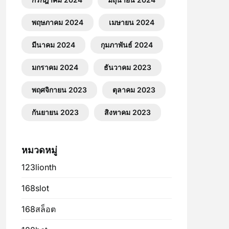
พฤษภาคม 2024
เมษายน 2024
มีนาคม 2024
กุมภาพันธ์ 2024
มกราคม 2024
ธันวาคม 2023
พฤศจิกายน 2023
ตุลาคม 2023
กันยายน 2023
สิงหาคม 2023
หมวดหมู่
123lionth
168slot
168สล็อต