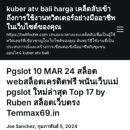
Skip
kuber atv bali harga เคล็ดลับเข้า
to
ถึงการใช้งานทวิตเตอร์อย่างมืออาชีพ
content
ในเว็บไซต์ของคุณ
https://twitfooter.com เสนอแนวทางและเคล็ดลับเพื่อเป็นผู้ใช้
ทวิตเตอร์ที่เชี่ยวชาญในเว็บไซต์ของคุณ ค้นพบวิธีใช้งานที่เป็น
ประสบการณ์และสร้างการเชื่อมต่อเชิงมืออาชีพกับชุมชน
ออนไลน์ kuber atv bali
Pgslot 10 MAR 24 สล็อต
webสล็อตเครดิตฟรี พนันเว็บแม่
pgslot ใหม่ล่าสุด Top 17 by
Ruben สล็อตเว็บตรง
Temmax69.in
Joe Sanchez,
กุมภาพันธ์ 5, 2024