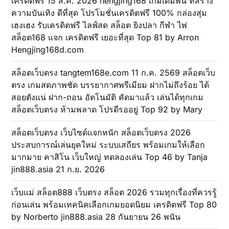
เครดิตฟรี 15 ส.ค. 2026 hengjing168 เกมเดิมพัน ที่สร้าง
ความบันเทิง ดีที่สุด โปรโมชั่นเครดิตฟรี 100% กล่องสุ่ม
เฮงเฮง รับเครดิตฟรี ไลฟ์สด สล็อต ยิงปลา กีฬา ไพ่
สล็อต168 แจก เครดิตฟรี เยอะที่สุด Top 81 by Arron
Hengjing168d.com
สล็อตเว็บตรง tangtem168e.com 11 ก.ค. 2569 สล็อตเว็บ
ตรง เกมสดภาพชัด บรรยากาศพรีเมียม ฝากไม่ถึงร้อย ได้
สอยตังแน่ ฝาก-ถอน อัตโนมัติ คัดมาแล้ว เล่นได้ทุกเกม
สล็อตเว็บตรง ห้ามพลาด โปรดีรออยู่ Top 92 by Mary
สล็อตเว็บตรง เว็บไซต์แจกหนัก สล็อตเว็บตรง 2026
ประสบการณ์เล่นยุคใหม่ ระบบเสถียร พร้อมเกมให้เลือก
มากมาย คาสิโน เว็บใหญ่ ทดลองเล่น Top 46 by Tanja
jin888.asia 21 ก.ย. 2026
เว็บแม่ สล็อต888 เว็บตรง สล็อต 2026 รวมทุกเรื่องที่ควรรู้
ก่อนเล่น พร้อมเทคนิคเลือกเกมยอดนิยม เครดิตฟรี Top 80
by Norberto jin888.asia 28 กันยายน 26 พนัน