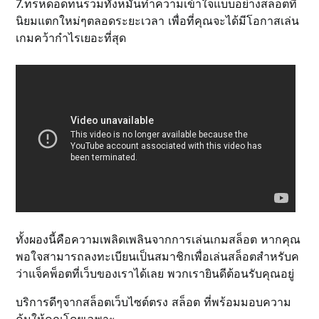
7.ทรหดอดทนรวมทั้งหมั่นทำความเข้าใจแบบอย่างสล็อตที่
นิยมแตกใหม่ๆตลอดระยะเวลา เพื่อที่คุณจะได้มีโอกาสเล่น
เกมคว้ากำไรเยอะที่สุด
ทั้งผองนี้คือความเพลิดเพลินจากการเล่นเกมสล็อต หากคุณ
พอใจสามารถลงทะเบียนเป็นสมาชิกเพื่อเล่นสล็อตสำหรับค
ว่าแจ็คพ็อตที่เว็บของเราได้เลย พวกเรายินดีต้อนรับคุณอยู่
บริการดีๆจากสล็อตเว็บไซต์ตรง สล็อต ที่พร้อมมอบความ
คุ้มให้คุณโดยเฉพาะ