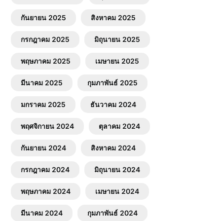
กันยายน 2025
สิงหาคม 2025
กรกฎาคม 2025
มิถุนายน 2025
พฤษภาคม 2025
เมษายน 2025
มีนาคม 2025
กุมภาพันธ์ 2025
มกราคม 2025
ธันวาคม 2024
พฤศจิกายน 2024
ตุลาคม 2024
กันยายน 2024
สิงหาคม 2024
กรกฎาคม 2024
มิถุนายน 2024
พฤษภาคม 2024
เมษายน 2024
มีนาคม 2024
กุมภาพันธ์ 2024