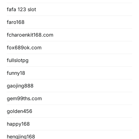
fafa 123 slot
faro168
fcharoenkit168.com
fox689ok.com
fullslotpg
funny18
gaojing888
gem99ths.com
golden456
happy168
hengjing168