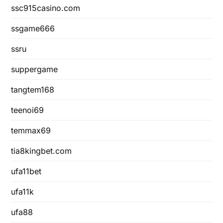
ssc915casino.com
ssgame666
ssru
suppergame
tangtem168
teenoi69
temmax69
tia8kingbet.com
ufa11bet
ufa11k
ufa88