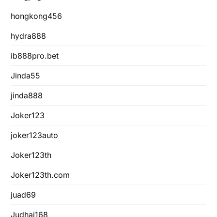
hongkong456
hydra888
ib888pro.bet
Jinda55
jinda888
Joker123
joker123auto
Joker123th
Joker123th.com
juad69
Judhai168