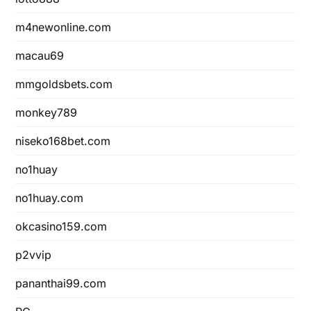
m4newonline.com
macau69
mmgoldsbets.com
monkey789
niseko168bet.com
no1huay
no1huay.com
okcasino159.com
p2vvip
pananthai99.com