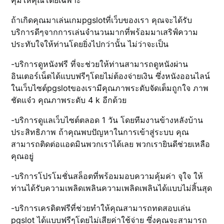
ถ้าเกิดคุณมาเล่นเกมpgslotที่เว็บของเรา คุณจะได้รับ
บริการดีๆจากการเล่นจำนวนมากที่พร้อมมาเสริฟ์ความ
ประทับใจให้ท่านโดยยิ่งไปกว่านั้น ไม่ว่าจะเป็น
-บริการดูหนังฟรี ที่จะช่วยให้ท่านสามารถดูหนังผ่าน
อินเตอร์เน็ตได้แบบฟรีๆโดยไม่ต้องจ่ายเงิน ซึ่งหนังออนไลน์
ในเว็บไซต์pgslotของเรามีคุณภาพระดับจัดเต็มถูกใจ ภาพ
ชัดแจ๋ว คุณภาพระดับ 4 k อีกด้วย
-บริการดูแลเว็บไซต์ตลอด 1 วัน โดยทีมงานข้างหลังบ้าน
ประสิทธิภาพ ถ้าคุณพบปัญหาในการเข้าสู่ระบบ คุณ
สามารถติดต่อแอดมินพวกเราได้เลย พวกเรายินดีช่วยเหลือ
คุณอยู่
-บริการโปรโมชั่นสล็อตที่พร้อมมอบความคุ้มค่า จุใจ ให้
ท่านได้รับความเพลิดเพลินความเพลิดเพลินได้แบบไม่สิ้นสุด
-บริการเครดิตฟรีที่ช่วยทำให้คุณสามารถทดสอบเล่น
pgslot ได้แบบฟรีๆโดยไม่เสียค่าใช้จ่าย ซึ่งคุณจะสามารถ