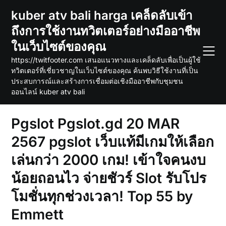
Skip
kuber atv bali harga เคล็ดลับเข้า
to
ถึงการใช้งานทวิตเตอร์อย่างมืออาชีพ
content
ในเว็บไซต์ของคุณ
https://twitfooter.com เสนอแนวทางและเคล็ดลับเพื่อเป็นผู้ใช้
ทวิตเตอร์ที่เชี่ยวชาญในเว็บไซต์ของคุณ ค้นพบวิธีใช้งานที่เป็น
ประสบการณ์และสร้างการเชื่อมต่อเชิงมืออาชีพกับชุมชน
ออนไลน์ kuber atv bali
Pgslot Pgslot.gd 20 MAR
2567 pgslot เว็บแท้มีเกมให้เลือก
เล่นกว่า 2000 เกม! เข้าใจคนงบ
น้อยถอนไว จ่ายชัวร์ Slot รับโปร
โมชั่นทุกช่วงเวลา! Top 55 by
Emmett