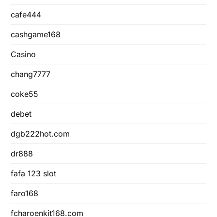
cafe444
cashgame168
Casino
chang7777
coke55
debet
dgb222hot.com
dr888
fafa 123 slot
faro168
fcharoenkit168.com