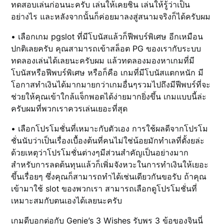
ทดสอบเล่นก่อนนะครับ เล่นให้เคยชิน เล่นให้รู้ว่าเป็น
อย่างไร และหลังจากนั้นก็ค่อยมาลงสู่สนามจริงก็ได้ครับผม
• เลือกเกม pgslot ที่มีโบนัสแล้วก็ฟีพบร์พิเศษ อีกเหมือน
ปกติเลยครับ คุณสามารถเข้าสล็อต PG ของเรากับระบบ
ทดลองเล่นได้เลยนะครับผม แล้วทดลองมองหาเกมที่มี
โบนัสหรือฟีพบร์พิเศษ หรือก็คือ เกมที่มีโบนัสแตกหนัก มี
โอกาสทำเงินได้มากมายกว่าเกมอื่นๆรวมไปถึงมีฟีพบร์ที่จะ
ช่วยให้คุณเข้าใกล้แจ็กพอตได้ง่ายมากยิ่งขึ้น เกมแบบนี้ล่ะ
ครับผมที่พวกเราควรเล่นเยอะที่สุด
• เลือกโปรโมชั่นที่เหมาะกับตัวเอง การใช้ผลดีจากโปรโม
ชั่นนับว่าเป็นเรื่องเบื้องต้นที่คนไม่ใช่น้อยมักทำเลที่ตั้งยล่ะ
ด้วยเหตุว่าโปรโมชั่นต่างๆมีส่วนสำคัญเป็นอย่างมาก
สำหรับการลดต้นทุนแล้วก็เพิ่มจังหวะในการทำเงินให้เยอะ
ขึ้นเรื่อยๆ ซึ่งคุณก็สามารถทำได้เช่นเดียวกันขอรับ ถ้าคุณ
เข้ามาใช้ slot ของพวกเรา สามารถเลือกดูโปรโมชั่นที่
เหมาะสมกับตนเองได้เลยนะครับ
เกมดีบอกต่อกับ Genie’s 3 Wishes รับพร 3 ข้อของจินนี่