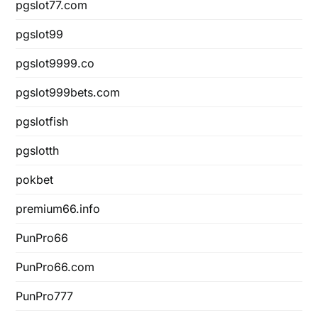
pgslot77.com
pgslot99
pgslot9999.co
pgslot999bets.com
pgslotfish
pgslotth
pokbet
premium66.info
PunPro66
PunPro66.com
PunPro777