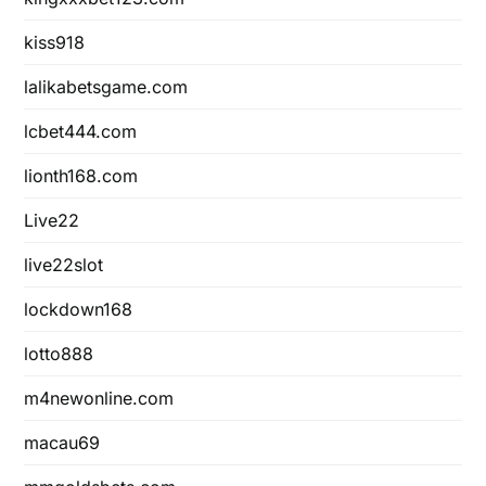
kiss918
lalikabetsgame.com
lcbet444.com
lionth168.com
Live22
live22slot
lockdown168
lotto888
m4newonline.com
macau69