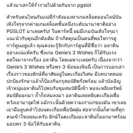
แล้วมาเสกให้ร่ำรวยไปด้วยกันจาก pgslot
สำหรับคนไหนกันแน่ที่กำลังมองหาเกมสล็อตออนไลน์บัน
เทิงใจๆจากค่ายเกมสล็อตชั้นหนึ่งระดับนานาชาติอย่าง
PGSLOT มาเลยครับ! ในพาร์ทนี้ ผมมีเกมบันเทิงใจๆมา
แนะนำกับคุณอีกดังเดิม ถ้าเกิดคุณเป็นคนที่พอใจการดู
การ์ตูนอยู่แล้ว คุณคงจะรู้จักกับการ์ตูนที่มีชื่อว่า อลาดิน
อย่างแน่แท้ครับ ซึ่งเกม Genie’s 3 Wishes ก็ได้รับแรง
ดลใจมาจากเรื่อง อลาดิน โดยเฉพาะเลยครับ เนื่องจากว่า
Genie’s 3 Wishes หรือพร 3 ข้อของจินนี่ เป็นการบอกเล่า
เรื่องราวของยักษ์ที่อาศัยอยู่ในตะเกียงวิเศษ มีบทบาทคอย
ปกป้องรักษาแล้วก็ป้องกันกรุสมบัติพรั่งพร้อม แล้วบังเอิญ
เจ้าหนุ่มอลาดินก็ไปพบกับขุมสมบัตินี้เข้า พอจะหยิบทรัพย์
สมบัติออกมา ถ้ำก็ถล่มลงมา อลาดินเลยหยิบตะเกียงเพื่อ
หวังเอามาจุดไฟ แม้กระนั้นด้วยความเก่าแก่ของมัน เขาเลย
เอามือลูบคลำไปบนตะเกียงเพื่อปัดฝุ่น ต่อจากนั้นก็ตามที่ทุก
คนเข้าใจเลยนะครับ ยักษ์ในตะเกียงอะลาดินก็ออกมาพร้อม
มอบพร 3 ข้อให้กับอลาดิน