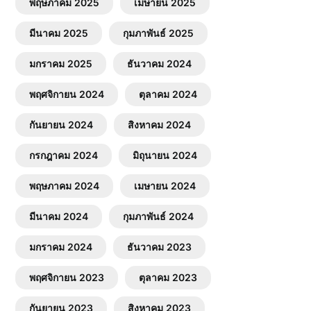
พฤษภาคม 2025
เมษายน 2025
มีนาคม 2025
กุมภาพันธ์ 2025
มกราคม 2025
ธันวาคม 2024
พฤศจิกายน 2024
ตุลาคม 2024
กันยายน 2024
สิงหาคม 2024
กรกฎาคม 2024
มิถุนายน 2024
พฤษภาคม 2024
เมษายน 2024
มีนาคม 2024
กุมภาพันธ์ 2024
มกราคม 2024
ธันวาคม 2023
พฤศจิกายน 2023
ตุลาคม 2023
กันยายน 2023
สิงหาคม 2023