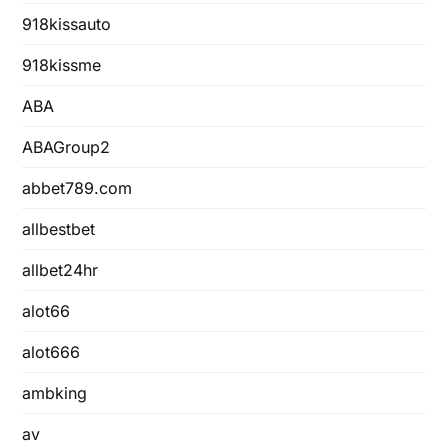
918kissauto
918kissme
ABA
ABAGroup2
abbet789.com
allbestbet
allbet24hr
alot66
alot666
ambking
av