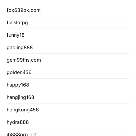
fox689ok.com
fullslotpg
funny18
gaojing888
gem99ths.com
golden456
happy168
hengjing168
hongkong456
hydra888
ib888pro.bet