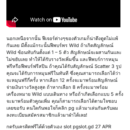
นอกเหนือจากนั้น ฟีเจอร์ต่างๆของตัวเกมก็น่าดึงดูดไม่แพ้
กันเลย มีตั้งแม้กระนั้นฟีพบร์พร Wild ถ้าเกิดสัญลักษณ์
Wild ซ้อนทับกันตั้งแต่ 1 – 5 ตัว สัญลักษณ์จะผสานกันและ
ไม่ขยับเลย ทำให้ได้รับรางวัลเพิ่มขึ้น และฟีพบร์การหมุน
ฟรีหรือฟีพบร์ฟรีสปิน ถ้าคุณได้รับสัญลักษณ์ Scatter 3 รูป
คุณจะได้รับการหมุนฟรีในทันที ซึ่งคุณสามารถเลือกได้ว่า
จะหมุนฟรีกี่ครั้ง หากเลือก 12 ครั้งจะมาพร้อมสัญลักษณ์
จ่ายเงินรางวัลสูงสุด ถ้าหากเลือก 8 ครั้งจะมาพร้อม
เครื่องหมาย Wild แบบเดินทาง หรือถ้าเกิดเลือกแบบ 5 ครั้ง
จะมาพร้อมตัวคูณเพิ่ม คุณก็สามารถเลือกได้ตามใจชอบ
เลยขอรับ คนใดกันพอใจก็คลิก pg แล้วมาเล่นกันครับผม
ลงทะเบียนสมัครสมาชิกแล้วมาฝ่าได้เลย!
กดรับเครดิตฟรีได้ด้วยตัวเอง slot pgslot.gd 27 APR