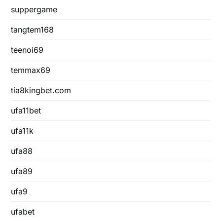
suppergame
tangtem168
teenoi69
temmax69
tia8kingbet.com
ufa11bet
ufa11k
ufa88
ufa89
ufa9
ufabet