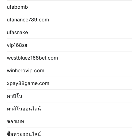
ufabomb
ufanance789.com
ufasnake
vip168sa
westbluez168bet.com
winherovip.com
xpay88game.com
คาสิโน
คาสิโนออนไลน์
ซอยเบท
ซื้อหวยออนไลน์