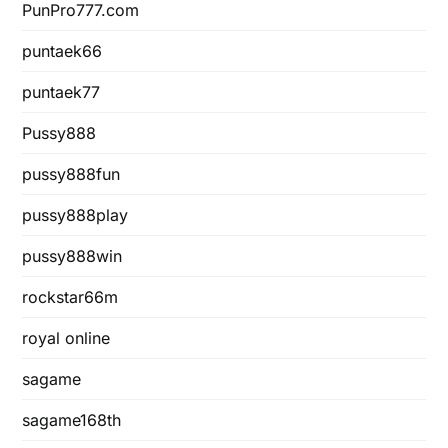
PunPro777.com
puntaek66
puntaek77
Pussy888
pussy888fun
pussy888play
pussy888win
rockstar66m
royal online
sagame
sagame168th