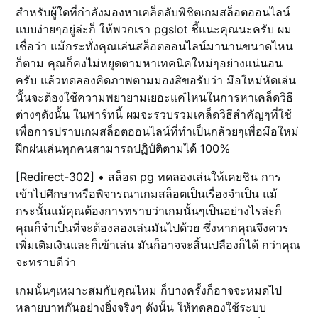
สำหรับผู้ใดที่กำลังมองหาเคล็ดลับพิชิตเกมสล็อตออนไลน์
แบบง่ายๆอยู่ล่ะก็ ให้พวกเรา pgslot ชี้แนะคุณนะครับ ผม
เชื่อว่า แม้กระทั่งคุณเล่นสล็อตออนไลน์มานานขนาดไหน
ก็ตาม คุณก็คงไม่หยุดตามหาเทคนิคใหม่ๆอย่างแน่นอน
ครับ แล้วทดลองคิดภาพตามมองสิขอรับว่า มือใหม่หัดเล่น
นั้นจะต้องใช้ความพยายามเยอะแค่ไหนในการหาเคล็ดวิธี
ต่างๆดังนั้น ในพาร์ทนี้ ผมจะรวบรวมเคล็ดวิธีสำคัญๆที่ใช้
เพื่อการปราบเกมสล็อตออนไลน์ที่ทำเป็นกล้วยๆเพื่อมือใหม่
ฝึกฝนเล่นทุกคนสามารถปฏิบัติตามได้ 100%
[Redirect-302]
• สล็อต
pg
ทดลองเล่นให้เคยชิน การ
เข้าไปศึกษาหรือพิจารณาเกมสล็อตเป็นเรื่องจำเป็น แม้
กระนั้นแม้คุณต้องการทราบว่าเกมนั้นๆเป็นอย่างไรล่ะก็
คุณก็จำเป็นที่จะต้องลองเล่นมันไปด้วย ซึ่งหากคุณจึงควร
เพิ่มเติมเงินและก็เข้าเล่น มันก็อาจจะสิ้นเปลืองก็ได้ กว่าคุณ
จะทราบดีว่า
เกมนั้นๆเหมาะสมกับคุณไหม ก็บางครั้งก็อาจจะหมดไป
หลายบาทกันอย่างยิ่งจริงๆ ดังนั้น ให้ทดลองใช้ระบบ