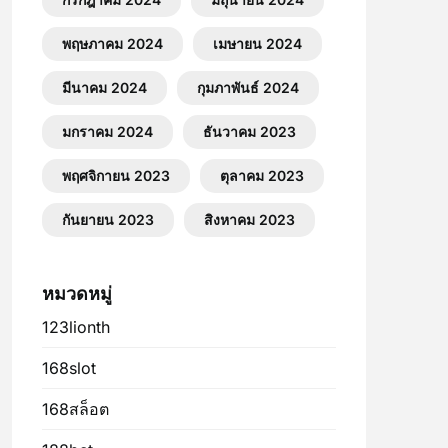
พฤษภาคม 2024
เมษายน 2024
มีนาคม 2024
กุมภาพันธ์ 2024
มกราคม 2024
ธันวาคม 2023
พฤศจิกายน 2023
ตุลาคม 2023
กันยายน 2023
สิงหาคม 2023
หมวดหมู่
123lionth
168slot
168สล็อต