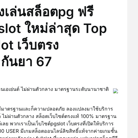
เล่นสล็อตpg ฟรี
slot ใหม่ล่าสุด Top
ot เว็บตรง
 กันยา 67
นเอเย่นต์ ไม่ผ่านตัวกลาง มาตรฐานระดับนานาชาติ
่ไม่มีมาตรฐานและก็ความปลอดภัย ลองแปลงมาใช้บริการ
่นต์ ไม่ผ่านตัวกลาง สล็อตเว็บไซต์ตรงแท้ 100% มาตรฐาน
ด้เลย พวกเราเป็นเว็บไซต์pgslot เว็บตรงที่เปิดให้บริการ
0 USER มีเกมสล็อตออนไลน์ลิขสิทธิ์แท้จากค่ายเกมชั้น