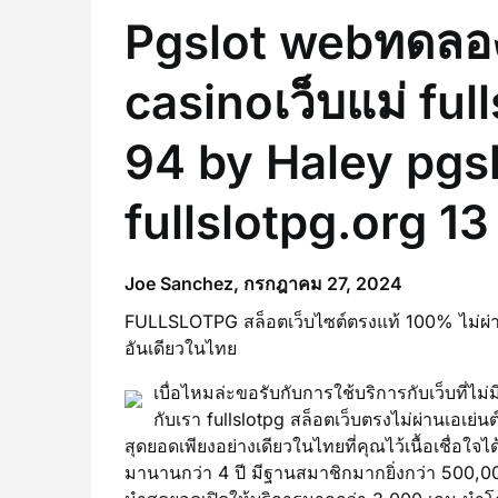
Pgslot webทดลอง
casinoเว็บแม่ full
94 by Haley pgsl
fullslotpg.org 13
Joe Sanchez,
กรกฎาคม 27, 2024
FULLSLOTPG สล็อตเว็บไซต์ตรงแท้ 100% ไม่ผ่า
อันเดียวในไทย
เบื่อไหมล่ะขอรับกับการใช้บริการกับเว็บที
กับเรา fullslotpg สล็อตเว็บตรงไม่ผ่านเอเย
สุดยอดเพียงอย่างเดียวในไทยที่คุณไว้เนื้อเชื่อใจไ
มานานกว่า 4 ปี มีฐานสมาชิกมากยิ่งกว่า 500,00