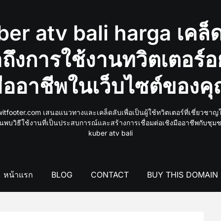
ber atv bali harga เคล็ด
าถึงการใช้งานทวิตเตอร์อ
ืออาชีพในเว็บไซต์ของค
witfooter.com เสนอแนวทางและเคล็ดลับเพื่อเป็นผู้ใช้ทวิตเตอร์ที่เชี่ยวชาญ
นพบวิธีใช้งานที่เป็นประสบการณ์และสร้างการเชื่อมต่อเชิงมืออาชีพกับชุ
kuber atv bali
หน้าแรก
BLOG
CONTACT
BUY THIS DOMAIN