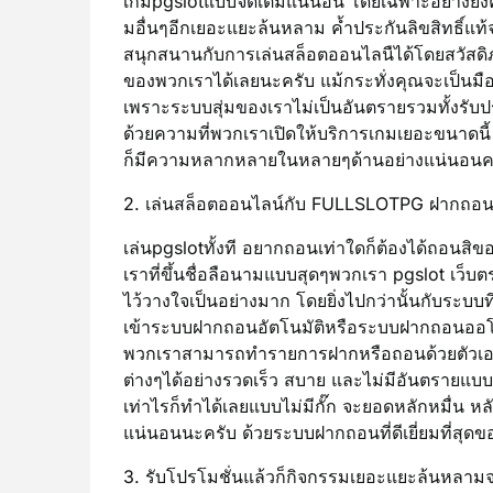
เกมpgslotแบบจัดเต็มแน่นอน โดยเฉพาะอย่างยิ่ง
มอื่นๆอีกเยอะแยะล้นหลาม ค้ำประกันลิขสิทธิ์แ
สนุกสนานกับการเล่นสล็อตออนไลนืได้โดยสวัสดิ
ของพวกเราได้เลยนะครับ แม้กระทั่งคุณจะเป็นมือ
เพราะระบบสุ่มของเราไม่เป็นอันตรายรวมทั้งรับปร
ด้วยความที่พวกเราเปิดให้บริการเกมเยอะขนาดนี้
ก็มีความหลากหลายในหลายๆด้านอย่างแน่นอนค
2. เล่นสล็อตออนไลน์กับ FULLSLOTPG ฝากถอนโอ
เล่นpgslotทั้งที อยากถอนเท่าใดก็ต้องได้ถอนสิ
เราที่ขึ้นชื่อลือนามแบบสุดๆพวกเรา pgslot เว็
ไว้วางใจเป็นอย่างมาก โดยยิ่งไปกว่านั้นกับระบบ
เข้าระบบฝากถอนอัตโนมัติหรือระบบฝากถอนออโต้ท
พวกเราสามารถทำรายการฝากหรือถอนด้วยตัวเองไ
ต่างๆได้อย่างรวดเร็ว สบาย และไม่มีอันตรายแบ
เท่าไรก็ทำได้เลยแบบไม่มีกั๊ก จะยอดหลักหมื่น 
แน่นอนนะครับ ด้วยระบบฝากถอนที่ดีเยี่ยมที่ส
3. รับโปรโมชั่นแล้วก็กิจกรรมเยอะแยะล้นหลามจาก