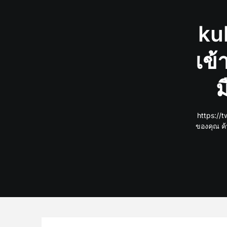
Skip
to
ku
content
เข้
ม
https://t
ของคุณ ค้