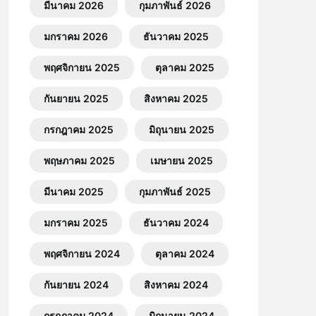
มีนาคม 2026
กุมภาพันธ์ 2026
มกราคม 2026
ธันวาคม 2025
พฤศจิกายน 2025
ตุลาคม 2025
กันยายน 2025
สิงหาคม 2025
กรกฎาคม 2025
มิถุนายน 2025
พฤษภาคม 2025
เมษายน 2025
มีนาคม 2025
กุมภาพันธ์ 2025
มกราคม 2025
ธันวาคม 2024
พฤศจิกายน 2024
ตุลาคม 2024
กันยายน 2024
สิงหาคม 2024
กรกฎาคม 2024
มิถุนายน 2024