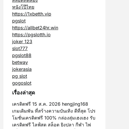
สล็อตทดลอง
หนังโป๊ไทย
https://1xbetth.vip
pgslot
https://allbet24hr.win
https://pgslotth.io
joker 123
slot777
pgslot88
betway
jokerasia
pg slot
gogoslot
เรื่องล่าสุด
เครดิตฟรี 15 ส.ค. 2026 hengjing168
เกมเดิมพัน ที่สร้างความบันเทิง ดีที่สุด โปร
โมชั่นเครดิตฟรี 100% กล่องสุ่มเฮงเฮง รับ
เครดิตฟรี ไลฟ์สด สล็อต ยิงปลา กีฬา ไพ่