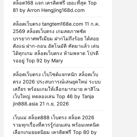
สล็อต168 แจก เครดิตฟรี เยอะที่สุด Top
81 by Arron Hengjing168d.com
สล็อตเว็บตรง tangtem168e.com 11 ก.ค.
2569 สล็อตเว็บตรง เกมสดภาพชัด
บรรยากาศพรีเมียม ฝากไม่ถึงร้อย ได้สอย
ตังแน่ ฝาก-ถอน อัตโนมัติ คัดมาแล้ว เล่น
ได้ทุกเกม สล็อตเว็บตรง ห้ามพลาด โปรดี
รออยู่ Top 92 by Mary
สล็อตเว็บตรง เว็บไซต์แจกหนัก สล็อตเว็บ
ตรง 2026 ประสบการณ์เล่นยุคใหม่ ระบบ
เสถียร พร้อมเกมให้เลือกมากมาย คาสิโน
เว็บใหญ่ ทดลองเล่น Top 46 by Tanja
jin888.asia 21 ก.ย. 2026
เว็บแม่ สล็อต888 เว็บตรง สล็อต 2026
รวมทุกเรื่องที่ควรรู้ก่อนเล่น พร้อมเทคนิค
เลือกเกมยอดนิยม เครดิตฟรี Top 80 by