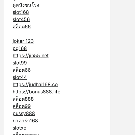
ดูหนังชนโรง
slot168
slot456
สล็อต66
joker 123
pg168
https://jin55.net
slot99
สล็อต66
slot44
https://judhai168.co
https://bonus888.life
สล็อต888
สล็อต99
pussy888
บาคาร่า168
slotxo