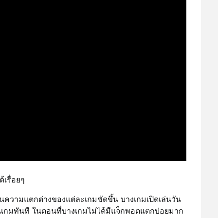
เรื่อยๆ
มเห็นความแตกต่างของแต่ละเกมชัดขึ้น บางเกมเปิดเล่นวัน
ลี่ยนเกมทันที ในตอนที่บางเกมไม่ได้มีแจ็กพอตแตกบ่อยมาก