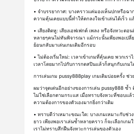
• จำบรรยากาศ: บางคราวแค่มองเห็นปกหรือฉากขอ
ความคุ้นเคยแบบนี้ทำให้ตกลงใจเข้าเล่นได้เร็ว แล้ว
• เสียงติดหู: เสียงเอฟเฟกต์ เพลง หรือจังหวะตอน
หลายๆคนไม่ทันพิจารณา แม้กระนั้นเพียงพอเปลี่ยนไ
ย้อนกลับมาเล่นเกมเดิมอีกรอบ
• ไม่ต้องเริ่มใหม่: เวลาเข้าเกมที่คุ้นเคย พวกเร
เวลาโดยมากไปกับการกดสปินแล้วก็สนุกกับเกมได้โ
การเล่นเกม pussy888play เกมเดิมบ่อยครั้ง ช่ว
ผมว่าจุดเด่นอีกอย่างของการเล่น pussy888 ซ้ำ ค
ไม่ใช่เลือกตามกระแส เมื่อทราบจังหวะที่ชอบแล้ว
ความต้องการของตัวเองมากยิ่งกว่าเดิม
• ทราบดีว่าเหมาะขณะใด: บางเกมเหมาะกับช่วงที
ยาว เพียงพอเราเล่นซ้ำหลายคราว ก็จะเลือกเกมให
เราไม่ทราบสึกฝืนจังหวะการเล่นของตัวเอง