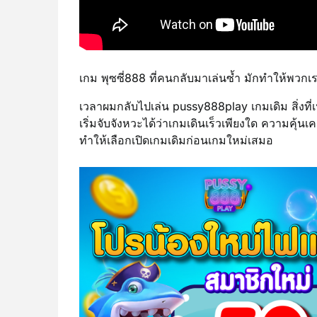
เกม พุซซี่888 ที่คนกลับมาเล่นซ้ำ มักทำให้พวกเ
เวลาผมกลับไปเล่น pussy888play เกมเดิม สิ่งที่เปลี
เริ่มจับจังหวะได้ว่าเกมเดินเร็วเพียงใด ความคุ้นเคย
ทำให้เลือกเปิดเกมเดิมก่อนเกมใหม่เสมอ