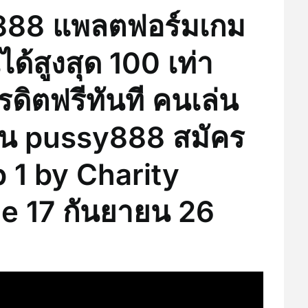
888 แพลตฟอร์มเกม
ด้สูงสุด 100 เท่า
ดิตฟรีทันที คนเล่น
วัน pussy888 สมัคร
p 1 by Charity
 17 กันยายน 26