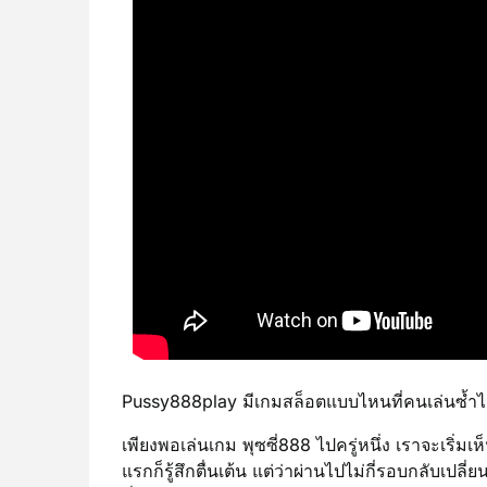
Pussy888play มีเกมสล็อตแบบไหนที่คนเล่นซ้ำได้
เพียงพอเล่นเกม พุซซี่888 ไปครู่หนึ่ง เราจะเริ่
แรกก็รู้สึกตื่นเต้น แต่ว่าผ่านไปไม่กี่รอบกลับเป