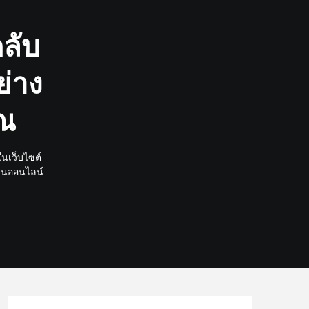
ลับ
ย่าง
ุณ
ในเว็บไซต์
มชนออนไลน์