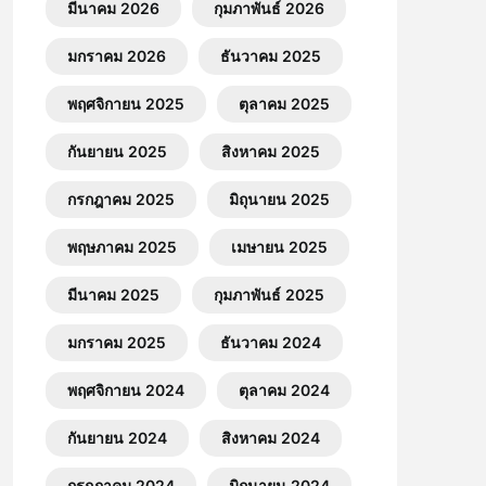
มีนาคม 2026
กุมภาพันธ์ 2026
มกราคม 2026
ธันวาคม 2025
พฤศจิกายน 2025
ตุลาคม 2025
กันยายน 2025
สิงหาคม 2025
กรกฎาคม 2025
มิถุนายน 2025
พฤษภาคม 2025
เมษายน 2025
มีนาคม 2025
กุมภาพันธ์ 2025
มกราคม 2025
ธันวาคม 2024
พฤศจิกายน 2024
ตุลาคม 2024
กันยายน 2024
สิงหาคม 2024
กรกฎาคม 2024
มิถุนายน 2024