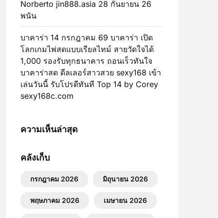
Norberto jin888.asia 28 กันยายน 26
พนัน
บาคาร่า 14 กรกฎาคม 69 บาคาร่า เปิด
โลกเกมไพ่สดแบบเรียลไทม์ สายวัดใจได้
1,000 รองรับทุกธนาคาร ถอนเร็วทันใจ
บาคาร่าสด ดีลเลอร์สาวสวย sexy168 เข้า
เล่นวันนี้ รับโปรดีทันที Top 14 by Corey
sexy168c.com
ความเห็นล่าสุด
คลังเก็บ
กรกฎาคม 2026
มิถุนายน 2026
พฤษภาคม 2026
เมษายน 2026