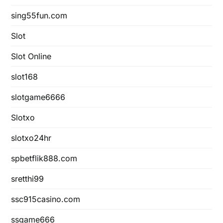
sing55fun.com
Slot
Slot Online
slot168
slotgame6666
Slotxo
slotxo24hr
spbetflik888.com
sretthi99
ssc915casino.com
ssgame666