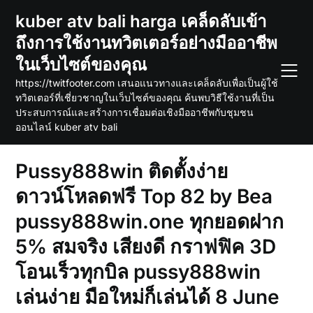
Skip
kuber atv bali harga เคล็ดลับเข้า
to
ถึงการใช้งานทวิตเตอร์อย่างมืออาชีพ
content
ในเว็บไซต์ของคุณ
https://twitfooter.com เสนอแนวทางและเคล็ดลับเพื่อเป็นผู้ใช้
ทวิตเตอร์ที่เชี่ยวชาญในเว็บไซต์ของคุณ ค้นพบวิธีใช้งานที่เป็น
ประสบการณ์และสร้างการเชื่อมต่อเชิงมืออาชีพกับชุมชน
ออนไลน์ kuber atv bali
Pussy888win ติดตั้งง่าย
ดาวน์โหลดฟรี Top 82 by Bea
pussy888win.one ทุกยอดฝาก
5% สมจริง เสียงดี กราฟฟิค 3D
โอนเร็วทุกบิล pussy888win
เล่นง่าย มือใหม่ก็เล่นได้ 8 June