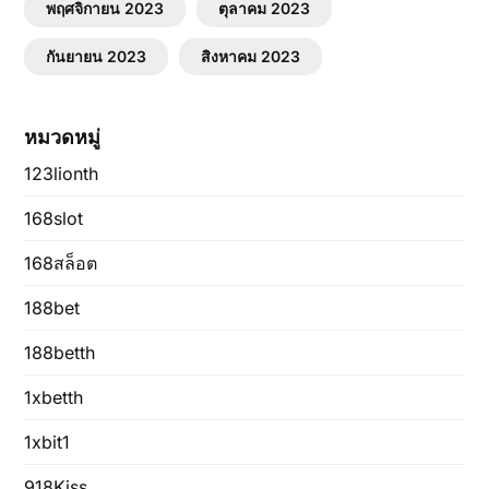
พฤศจิกายน 2023
ตุลาคม 2023
กันยายน 2023
สิงหาคม 2023
หมวดหมู่
123lionth
168slot
168สล็อต
188bet
188betth
1xbetth
1xbit1
918Kiss