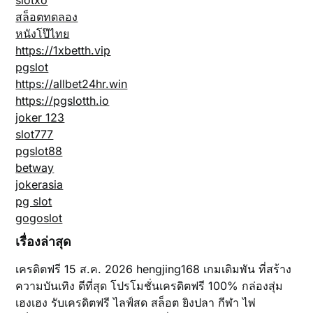
สล็อตทดลอง
หนังโป๊ไทย
https://1xbetth.vip
pgslot
https://allbet24hr.win
https://pgslotth.io
joker 123
slot777
pgslot88
betway
jokerasia
pg slot
gogoslot
เรื่องล่าสุด
เครดิตฟรี 15 ส.ค. 2026 hengjing168 เกมเดิมพัน ที่สร้าง
ความบันเทิง ดีที่สุด โปรโมชั่นเครดิตฟรี 100% กล่องสุ่ม
เฮงเฮง รับเครดิตฟรี ไลฟ์สด สล็อต ยิงปลา กีฬา ไพ่