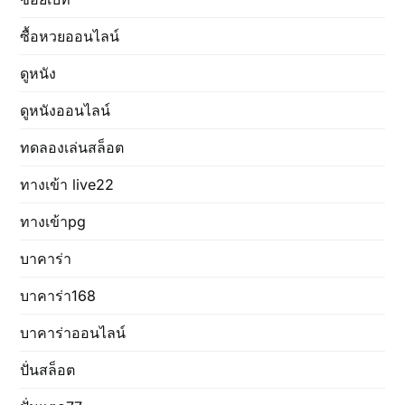
ซื้อหวยออนไลน์
ดูหนัง
ดูหนังออนไลน์
ทดลองเล่นสล็อต
ทางเข้า live22
ทางเข้าpg
บาคาร่า
บาคาร่า168
บาคาร่าออนไลน์
ปั่นสล็อต