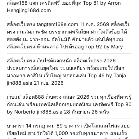
สล็อต168 แจก เครดิตฟรี เยอะที่สุด Top 81 by Arron
Hengjing168d.com
สล็อตเว็บตรง tangtem168e.com 11 ก.ค. 2569 สล็อตเว็บ
ตรง เกมสดภาพชัด บรรยากาศพรีเมียม ฝากไม่ถึงร้อย ได้
สอยตังแน่ ฝาก-ถอน อัตโนมัติ คัดมาแล้ว เล่นได้ทุกเกม
สล็อตเว็บตรง ห้ามพลาด โปรดีรออยู่ Top 92 by Mary
สล็อตเว็บตรง เว็บไซต์แจกหนัก สล็อตเว็บตรง 2026
ประสบการณ์เล่นยุคใหม่ ระบบเสถียร พร้อมเกมให้เลือก
มากมาย คาสิโน เว็บใหญ่ ทดลองเล่น Top 46 by Tanja
jin888.asia 21 ก.ย. 2026
เว็บแม่ สล็อต888 เว็บตรง สล็อต 2026 รวมทุกเรื่องที่ควรรู้
ก่อนเล่น พร้อมเทคนิคเลือกเกมยอดนิยม เครดิตฟรี Top 80
by Norberto jin888.asia 28 กันยายน 26 พนัน
บาคาร่า 14 กรกฎาคม 69 บาคาร่า เปิดโลกเกมไพ่สดแบบ
เรียลไทม์ สายวัดใจได้ 1,000 รองรับทุกธนาคาร ถอนเร็ว