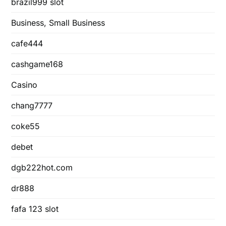
brazil999 slot
Business, Small Business
cafe444
cashgame168
Casino
chang7777
coke55
debet
dgb222hot.com
dr888
fafa 123 slot