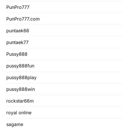
PunPro777
PunPro777.com
puntaek66
puntaek77
Pussy888
pussy888fun
pussy888play
pussy888win
rockstar66m
royal online
sagame