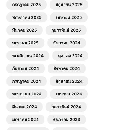
กรกฎาคม 2025
มิถุนายน 2025
พฤษภาคม 2025
เมษายน 2025
มีนาคม 2025
กุมภาพันธ์ 2025
มกราคม 2025
ธันวาคม 2024
พฤศจิกายน 2024
ตุลาคม 2024
กันยายน 2024
สิงหาคม 2024
กรกฎาคม 2024
มิถุนายน 2024
พฤษภาคม 2024
เมษายน 2024
มีนาคม 2024
กุมภาพันธ์ 2024
มกราคม 2024
ธันวาคม 2023