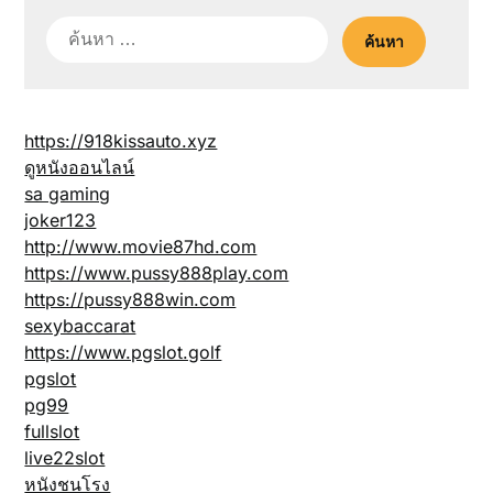
ค้นหา
สำหรับ:
https://918kissauto.xyz
ดูหนังออนไลน์
sa gaming
joker123
http://www.movie87hd.com
https://www.pussy888play.com
https://pussy888win.com
sexybaccarat
https://www.pgslot.golf
pgslot
pg99
fullslot
live22slot
หนังชนโรง