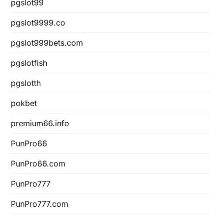
pgslot99
pgslot9999.co
pgslot999bets.com
pgslotfish
pgslotth
pokbet
premium66.info
PunPro66
PunPro66.com
PunPro777
PunPro777.com