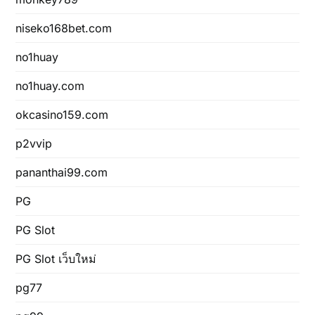
niseko168bet.com
no1huay
no1huay.com
okcasino159.com
p2vvip
pananthai99.com
PG
PG Slot
PG Slot เว็บใหม่
pg77