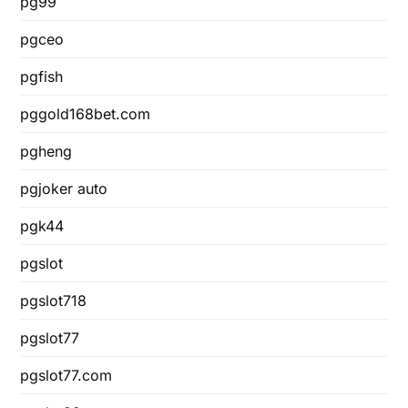
pg99
pgceo
pgfish
pggold168bet.com
pgheng
pgjoker auto
pgk44
pgslot
pgslot718
pgslot77
pgslot77.com