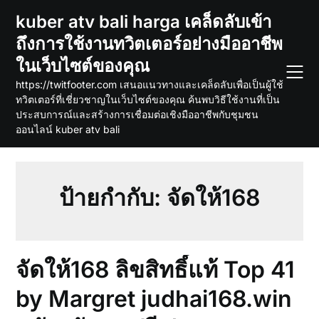
Skip
kuber atv bali harga เคล็ดลับเข้า
to
ถึงการใช้งานทวิตเตอร์อย่างมืออาชีพ
content
ในเว็บไซต์ของคุณ
https://twitfooter.com เสนอแนวทางและเคล็ดลับเพื่อเป็นผู้ใช้
ทวิตเตอร์ที่เชี่ยวชาญในเว็บไซต์ของคุณ ค้นพบวิธีใช้งานที่เป็น
ประสบการณ์และสร้างการเชื่อมต่อเชิงมืออาชีพกับชุมชน
ออนไลน์ kuber atv bali
ป้ายกำกับ:
จัดให้168
จัดให้168 ลิขสิทธิ์แท้ Top 41
by Margret judhai168.win