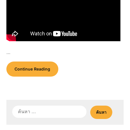
…
Continue Reading
ค้นหา
สำหรับ: