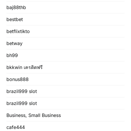
baj88thb
bestbet
betflixtikto
betway
bh99
bkkwin เครดิตฟรี
bonus888
brazil999 slot
brazil999 slot
Business, Small Business
cafe444