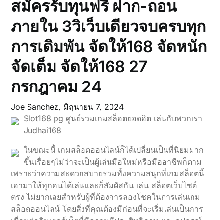
สมัครรับทุนฟรี ฝาก-ถอน
ภายใน 3วิเว็บเดียวจบครบทุก
การเดิมพัน จัดให้168 จัดหนัก
จัดเต็ม จัดให้168 27
กรกฎาคม 24
Joe Sanchez,
มิถุนายน 7, 2024
Slot168 pg ศูนย์รวมเกมสล็อตยอดฮิต เล่นกับพวกเรา
Judhai168
ในขณะนี้ เกมสล็อตออนไลน์ก็ได้เปลี่ยนเป็นที่นิยมมาก
ขึ้นเรื่อยๆไม่ว่าจะเป็นผู้เล่นมือใหม่หรือมืออาชีพก็ตาม
เพราะว่าความสะดวกสบายรวมทั้งความสนุกที่เกมสล็อตนี้
เอามาให้ทุกคนได้เล่นและก็สัมผัสกัน เล่น สล็อตเว็บไซต์
ตรง ไม่ยากเลยสำหรับผู้ที่ต้องการลองโชคในการเล่นเกม
สล็อตออนไลน์ โดยสิ่งที่คุณต้องมีก่อนที่จะเริ่มเล่นเป็นการ