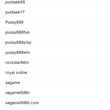
puntaek66
puntaek77
Pussy888
pussy888fun
pussy888play
pussy888win
rockstar66m
royal online
sagame
sagame168th
sagame168th.com