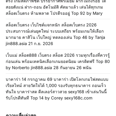
ตรง เกมสดภาพชัด บรรยากาศพรีเมียม ฝากไม่ถึงร้อย ได้
สอยตังแน่ ฝาก-ถอน อัตโนมัติ คัดมาแล้ว เล่นได้ทุกเกม
สล็อตเว็บตรง ห้ามพลาด โปรดีรออยู่ Top 92 by Mary
สล็อตเว็บตรง เว็บไซต์แจกหนัก สล็อตเว็บตรง 2026
ประสบการณ์เล่นยุคใหม่ ระบบเสถียร พร้อมเกมให้เลือก
มากมาย คาสิโน เว็บใหญ่ ทดลองเล่น Top 46 by Tanja
jin888.asia 21 ก.ย. 2026
เว็บแม่ สล็อต888 เว็บตรง สล็อต 2026 รวมทุกเรื่องที่ควรรู้
ก่อนเล่น พร้อมเทคนิคเลือกเกมยอดนิยม เครดิตฟรี Top 80
by Norberto jin888.asia 28 กันยายน 26 พนัน
บาคาร่า 14 กรกฎาคม 69 บาคาร่า เปิดโลกเกมไพ่สดแบบ
เรียลไทม์ สายวัดใจได้ 1,000 รองรับทุกธนาคาร ถอนเร็ว
ทันใจ บาคาร่าสด ดีลเลอร์สาวสวย sexy168 เข้าเล่นวันนี้
รับโปรดีทันที Top 14 by Corey sexy168c.com
ความเห็นล่าสุด