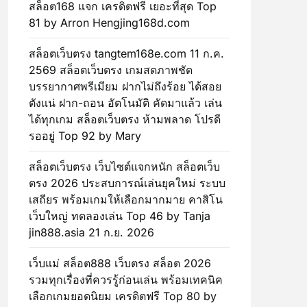
สล็อต168 แจก เครดิตฟรี เยอะที่สุด Top
81 by Arron Hengjing168d.com
สล็อตเว็บตรง tangtem168e.com 11 ก.ค.
2569 สล็อตเว็บตรง เกมสดภาพชัด
บรรยากาศพรีเมียม ฝากไม่ถึงร้อย ได้สอย
ตังแน่ ฝาก-ถอน อัตโนมัติ คัดมาแล้ว เล่น
ได้ทุกเกม สล็อตเว็บตรง ห้ามพลาด โปรดี
รออยู่ Top 92 by Mary
สล็อตเว็บตรง เว็บไซต์แจกหนัก สล็อตเว็บ
ตรง 2026 ประสบการณ์เล่นยุคใหม่ ระบบ
เสถียร พร้อมเกมให้เลือกมากมาย คาสิโน
เว็บใหญ่ ทดลองเล่น Top 46 by Tanja
jin888.asia 21 ก.ย. 2026
เว็บแม่ สล็อต888 เว็บตรง สล็อต 2026
รวมทุกเรื่องที่ควรรู้ก่อนเล่น พร้อมเทคนิค
เลือกเกมยอดนิยม เครดิตฟรี Top 80 by