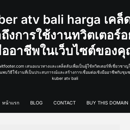
ber atv bali harga เคล็ด
าถึงการใช้งานทวิตเตอร์อ
ืออาชีพในเว็บไซต์ของค
witfooter.com เสนอแนวทางและเคล็ดลับเพื่อเป็นผู้ใช้ทวิตเตอร์ที่เชี่ยวชาญ
นพบวิธีใช้งานที่เป็นประสบการณ์และสร้างการเชื่อมต่อเชิงมืออาชีพกับชุ
kuber atv bali
หน้าแรก
BLOG
CONTACT
BUY THIS DOMAIN