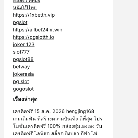
สล็อตทดลอง
หนังโป๊ไทย
https://1xbetth.vip
pgslot
https://allbet24hr.win
https://pgslotth.io
joker 123
slot777
pgslot88
betway
jokerasia
pg slot
gogoslot
เรื่องล่าสุด
เครดิตฟรี 15 ส.ค. 2026 hengjing168
เกมเดิมพัน ที่สร้างความบันเทิง ดีที่สุด โปร
โมชั่นเครดิตฟรี 100% กล่องสุ่มเฮงเฮง รับ
เครดิตฟรี ไลฟ์สด สล็อต ยิงปลา กีฬา ไพ่