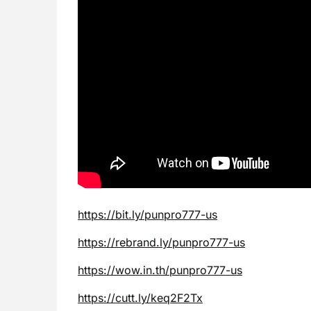
https://bit.ly/punpro777-us
https://rebrand.ly/punpro777-us
https://wow.in.th/punpro777-us
https://cutt.ly/keq2F2Tx