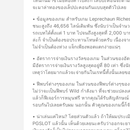
ไหนกันมาขโมยทองคำไปล่ะก็ เล็ปปะคอนจะตามรัง
จะมาล่าทองของเล็ปปะคอนกันแบบสุดตัวไปเลย
• ข้อมูลของเกม สำหรับเกม Leprechaun Riches 
ชนะสูงถึง 46,656 ไลน์เดิมพัน ซึ่งนับว่าเป็นจำ
รถเบทได้ตั้งแต่ 1 บาท ไปจนถึงสูงสุดที่ 2,000 บ
ล่ะก็ จำเป็นต้องขอประทานโทษด้วยครับ เนื่องจา
ไม่จำเป็นต้องห่วง แจ็กเพียงพอตแตกง่ายแน่ๆ
• อัตราการจ่ายเงินรางวัลของเกม ในส่วนของอั
มีอัตราการจ่ายเงินรางวัลสูงสุดอยู่ที่ 80 เท่า ซ
เหตุว่าโดยมากแล้วจะจ่ายกันในเรทนี้ทั้งนั้นเลยขอ
• ฟีพบร์ต่างๆของเกม ในส่วนของฟีพบร์ต่างๆของ
ไม่ว่าจะเป็นฟีพบร์ Wild กำลังมา ที่จะช่วยแปล
แล้วก็ฟีเจอร์การหมุนฟรี หากคุณได้รับสัญลักษณ์
รอบกันไปเลยครับผม นอกนั้น ตัวคูณของเกมนี้ก็
• น่าเล่นแค่ไหน? โดยส่วนตัวแล้ว ถ้าให้ผมปร
PGSLOT แล้วนั้น เห็นด้วยเลยนะครับว่าออกจะยา