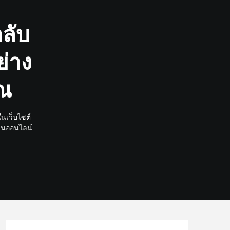
ลับ
ย่าง
ุณ
ในเว็บไซต์
มชนออนไลน์