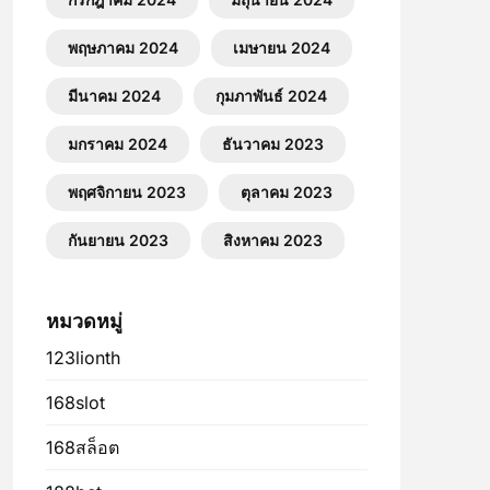
พฤษภาคม 2024
เมษายน 2024
มีนาคม 2024
กุมภาพันธ์ 2024
มกราคม 2024
ธันวาคม 2023
พฤศจิกายน 2023
ตุลาคม 2023
กันยายน 2023
สิงหาคม 2023
หมวดหมู่
123lionth
168slot
168สล็อต