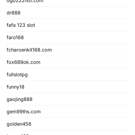
dgb222hot.com
dr888
fafa 123 slot
faro168
fcharoenkit168.com
fox689ok.com
fullslotpg
funny18
gaojing888
gem99ths.com
golden456