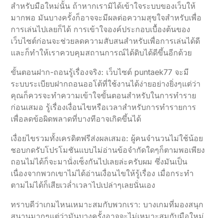
สำหรับมือใหม่นั้น ถ้าหากเรามิได้เข้าใจระบบของเว็บให้
มากพอ มันบางครั้งก็อาจจะมีผลต่อความสุขใจสำหรับเพื่อ
การเล่นไปเลยก็ได้ การเข้าใจองค์ประกอบเบื้องต้นของ
เว็บไซต์ก่อนจะช่วยลดความสับสนสำหรับเพื่อการเล่นได้ดี
และก็ทำให้เราควบคุมสถานการณ์ได้ดิบได้ดีขึ้นอีกด้วย
ขั้นตอนฝาก-ถอนรู้เรื่องจริง: เว็บไซต์ puntaek77 จะมี
ระบบระเบียบฝากถอนออโต้ที่ใช้งานได้ง่ายอย่างยิ่งๆแต่ว่า
คุณก็ควรจะทำความเข้าใจขั้นตอนสำหรับในการทำราย
ก่อนเสมอ รู้เรื่องเงื่อนไขหรือเวลาสำหรับการทำรายการ
เพื่อลดข้อผิดพลาดที่บางทีอาจเกิดขึ้นได้
เงื่อยไขรวมทั้งเครดิตฟรีส่งผลเสมอ: ผู้คนจำนวนไม่ใช้น้อย
ชอบกดรับโปรโมชันแบบไม่อ่านข้อจำกัดใดๆก็ตามพอเพียง
ถอนไม่ได้ก็จะมานั่งเซ็งกันไปเลยล่ะครับผม ซึ่งมันเป็น
เนื่องจากพวกเขาไม่ได้อ่านเงื่อนไขให้รู้เรื่อง เมื่อกระทำ
ตามไม่ได้ก็เสียเวล่ำเวลาไปเปล่าๆเลยนั่นเอง
ทราบดีว่าเกมไหนเหมาะสมกับพวกเรา: บางเกมที่มองสนุก
สนานมากๆแต่ว่ามันบางครั้งอาจจะไม่เหมาะสมกับมือใหม่