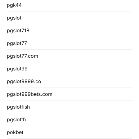
pgk44
pgslot
pgslot718
pgslot77
pgslot77.com
pgslot99
pgslot9999.co
pgslot999bets.com
pgslotfish
pgslotth
pokbet