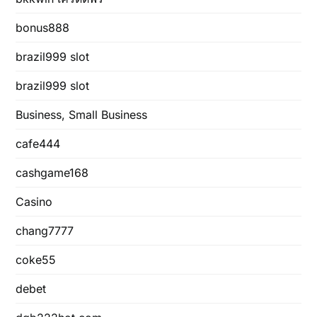
bonus888
brazil999 slot
brazil999 slot
Business, Small Business
cafe444
cashgame168
Casino
chang7777
coke55
debet