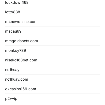
lockdown168
lotto888
m4newonline.com
macau69
mmgoldsbets.com
monkey789
niseko168bet.com
no1huay
no1huay.com
okcasino159.com
p2vvip