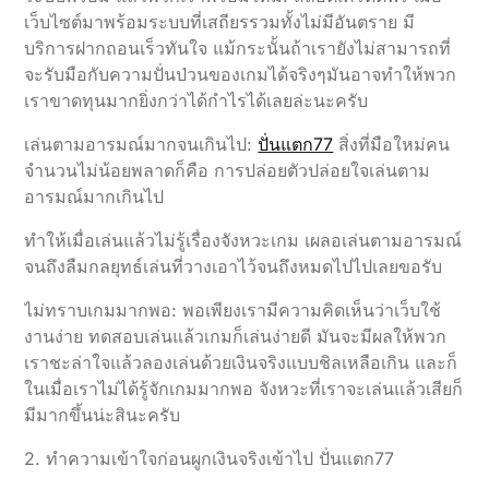
เว็บไซต์มาพร้อมระบบที่เสถียรรวมทั้งไม่มีอันตราย มี
บริการฝากถอนเร็วทันใจ แม้กระนั้นถ้าเรายังไม่สามารถที่
จะรับมือกับความปั่นป่วนของเกมได้จริงๆมันอาจทำให้พวก
เราขาดทุนมากยิ่งกว่าได้กำไรได้เลยล่ะนะครับ
เล่นตามอารมณ์มากจนเกินไป:
ปั่นแตก77
สิ่งที่มือใหม่คน
จำนวนไม่น้อยพลาดก็คือ การปล่อยตัวปล่อยใจเล่นตาม
อารมณ์มากเกินไป
ทำให้เมื่อเล่นแล้วไม่รู้เรื่องจังหวะเกม เผลอเล่นตามอารมณ์
จนถึงลืมกลยุทธ์เล่นที่วางเอาไว้จนถึงหมดไปไปเลยขอรับ
ไม่ทราบเกมมากพอ: พอเพียงเรามีความคิดเห็นว่าเว็บใช้
งานง่าย ทดสอบเล่นแล้วเกมก็เล่นง่ายดี มันจะมีผลให้พวก
เราชะล่าใจแล้วลองเล่นด้วยเงินจริงแบบชิลเหลือเกิน และก็
ในเมื่อเราไม่ได้รู้จักเกมมากพอ จังหวะที่เราจะเล่นแล้วเสียก็
มีมากขึ้นน่ะสินะครับ
2. ทำความเข้าใจก่อนผูกเงินจริงเข้าไป ปั่นแตก77