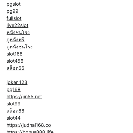
pgslot
pg99
fullslot
live22slot
หนังชนโรง
ดูหนังฟรี
ดูหนังชนโรง
slot168
slot456
สล็อต66
joker 123
pg168
https://jin55.net
slot99
สล็อต66
slot44
https://judhai168.co
https://bonus888.life