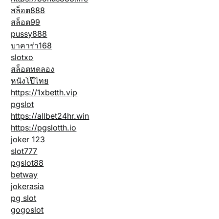
สล็อต888
สล็อต99
pussy888
บาคาร่า168
slotxo
สล็อตทดลอง
หนังโป๊ไทย
https://1xbetth.vip
pgslot
https://allbet24hr.win
https://pgslotth.io
joker 123
slot777
pgslot88
betway
jokerasia
pg slot
gogoslot