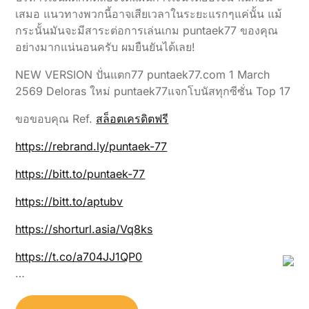
เสมอ แนวทางพวกนี้อาจเสียเวลาในระยะแรกๆแค่นั้น แม้
กระนั้นมันจะมีสาระต่อการเล่นเกม puntaek77 ของคุณ
อย่างมากแน่นอนครับ ผมยืนยันได้เลย!
NEW VERSION ปั่นแตก77 puntaek77.com 1 March
2569 Deloras ใหม่ puntaek77แจกโบนัสทุกซีซั่น Top 17
ขอขอบคุณ Ref.
สล็อตเครดิตฟรี
https://rebrand.ly/puntaek-77
https://bitt.to/puntaek-77
https://bitt.to/aptubv
https://shorturl.asia/Vq8ks
https://t.co/a704JJ1QP0
…