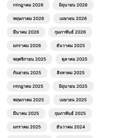
กรกฎาคม 2026
มิถุนายน 2026
พฤษภาคม 2026
เมษายน 2026
มีนาคม 2026
กุมภาพันธ์ 2026
มกราคม 2026
ธันวาคม 2025
พฤศจิกายน 2025
ตุลาคม 2025
กันยายน 2025
สิงหาคม 2025
กรกฎาคม 2025
มิถุนายน 2025
พฤษภาคม 2025
เมษายน 2025
มีนาคม 2025
กุมภาพันธ์ 2025
มกราคม 2025
ธันวาคม 2024