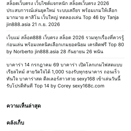
สล็อตเว็บตรง เว็บไซต์แจกหนัก สล็อตเว็บตรง 2026
ประสบการณ์เล่นยุคใหม่ ระบบเสถียร พร้อมเกมให้เลือก
มากมาย คาสิโน เว็บใหญ่ ทดลองเล่น Top 46 by Tanja
jin888.asia 21 ก.ย. 2026
เว็บแม่ สล็อต888 เว็บตรง สล็อต 2026 รวมทุกเรื่องที่ควรรู้
ก่อนเล่น พร้อมเทคนิคเลือกเกมยอดนิยม เครดิตฟรี Top 80
by Norberto jin888.asia 28 กันยายน 26 พนัน
บาคาร่า 14 กรกฎาคม 69 บาคาร่า เปิดโลกเกมไพ่สดแบบ
เรียลไทม์ สายวัดใจได้ 1,000 รองรับทุกธนาคาร ถอนเร็ว
ทันใจ บาคาร่าสด ดีลเลอร์สาวสวย sexy168 เข้าเล่นวันนี้
รับโปรดีทันที Top 14 by Corey sexy168c.com
ความเห็นล่าสุด
คลังเก็บ