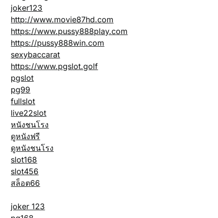
joker123
http://www.movie87hd.com
https://www.pussy888play.com
https://pussy888win.com
sexybaccarat
https://www.pgslot.golf
pgslot
pg99
fullslot
live22slot
หนังชนโรง
ดูหนังฟรี
ดูหนังชนโรง
slot168
slot456
สล็อต66
joker 123
pg168