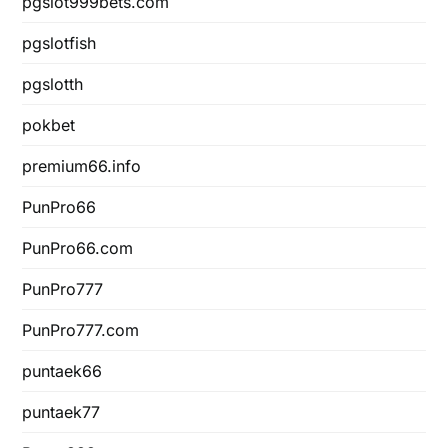
pgslot999bets.com
pgslotfish
pgslotth
pokbet
premium66.info
PunPro66
PunPro66.com
PunPro777
PunPro777.com
puntaek66
puntaek77