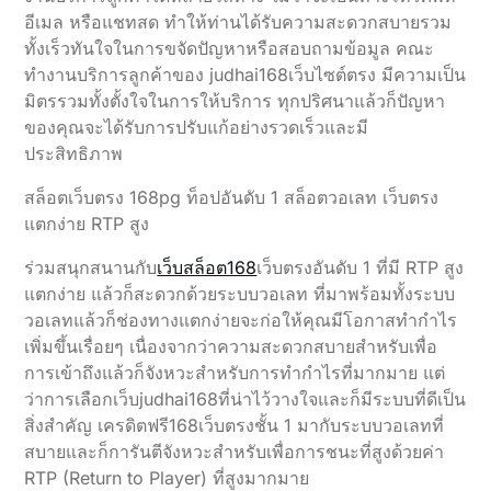
อีเมล หรือแชทสด ทำให้ท่านได้รับความสะดวกสบายรวม
ทั้งเร็วทันใจในการขจัดปัญหาหรือสอบถามข้อมูล คณะ
ทำงานบริการลูกค้าของ judhai168เว็บไซต์ตรง มีความเป็น
มิตรรวมทั้งตั้งใจในการให้บริการ ทุกปริศนาแล้วก็ปัญหา
ของคุณจะได้รับการปรับแก้อย่างรวดเร็วและมี
ประสิทธิภาพ
สล็อตเว็บตรง 168pg ท็อปอันดับ 1 สล็อตวอเลท เว็บตรง
แตกง่าย RTP สูง
ร่วมสนุกสนานกับ
เว็บสล็อต168
เว็บตรงอันดับ 1 ที่มี RTP สูง
แตกง่าย แล้วก็สะดวกด้วยระบบวอเลท ที่มาพร้อมทั้งระบบ
วอเลทแล้วก็ช่องทางแตกง่ายจะก่อให้คุณมีโอกาสทำกำไร
เพิ่มขึ้นเรื่อยๆ เนื่องจากว่าความสะดวกสบายสำหรับเพื่อ
การเข้าถึงแล้วก็จังหวะสำหรับการทำกำไรที่มากมาย แต่
ว่าการเลือกเว็บjudhai168ที่น่าไว้วางใจและก็มีระบบที่ดีเป็น
สิ่งสำคัญ เครดิตฟรี168เว็บตรงชั้น 1 มากับระบบวอเลทที่
สบายและก็การันตีจังหวะสำหรับเพื่อการชนะที่สูงด้วยค่า
RTP (Return to Player) ที่สูงมากมาย