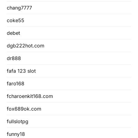
chang7777
coke55
debet
dgb222hot.com
dr888
fafa 123 slot
faro168
fcharoenkit168.com
fox689ok.com
fullslotpg
funny18