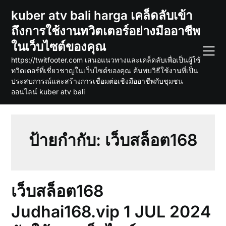
Skip
kuber atv bali harga เคล็ดลับเข้า
to
ถึงการใช้งานทวิตเตอร์อย่างมืออาชีพ
content
ในเว็บไซต์ของคุณ
https://twitfooter.com เสนอแนวทางและเคล็ดลับเพื่อเป็นผู้ใช้
ทวิตเตอร์ที่เชี่ยวชาญในเว็บไซต์ของคุณ ค้นพบวิธีใช้งานที่เป็น
ประสบการณ์และสร้างการเชื่อมต่อเชิงมืออาชีพกับชุมชน
ออนไลน์ kuber atv bali
ป้ายกำกับ:
เว็บสล็อต168
เว็บสล็อต168
Judhai168.vip 1 JUL 2024