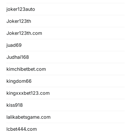
joker123auto
Joker123th
Joker123th.com
juad69
Judhai168
kimchibetbet.com
kingdom66
kingxxxbet123.com
kiss918
lalikabetsgame.com
lcbet444.com