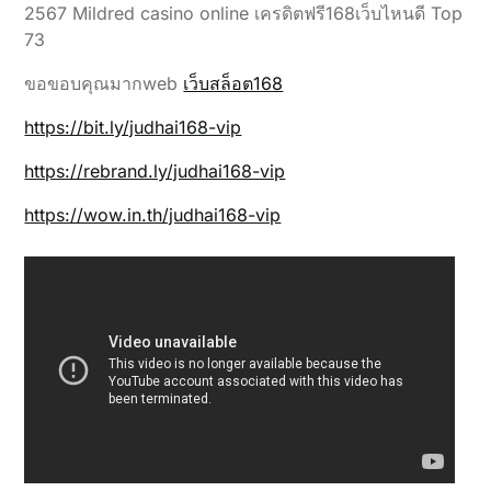
2567 Mildred casino online เครดิตฟรี168เว็บไหนดี Top
73
ขอขอบคุณมากweb
เว็บสล็อต168
https://bit.ly/judhai168-vip
https://rebrand.ly/judhai168-vip
https://wow.in.th/judhai168-vip