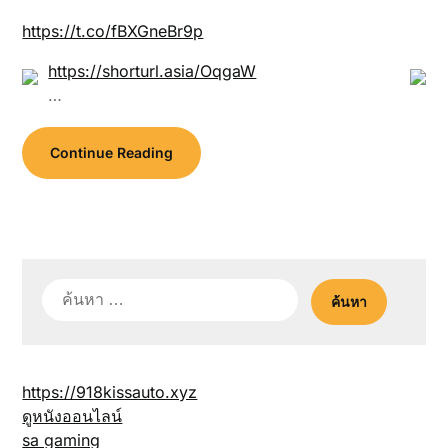
https://t.co/fBXGneBr9p
https://shorturl.asia/OqgaW
…
Continue Reading
ค้นหา
สำหรับ:
https://918kissauto.xyz
ดูหนังออนไลน์
sa gaming