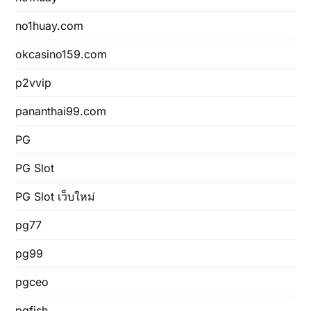
no1huay.com
okcasino159.com
p2vvip
pananthai99.com
PG
PG Slot
PG Slot เว็บใหม่
pg77
pg99
pgceo
pgfish