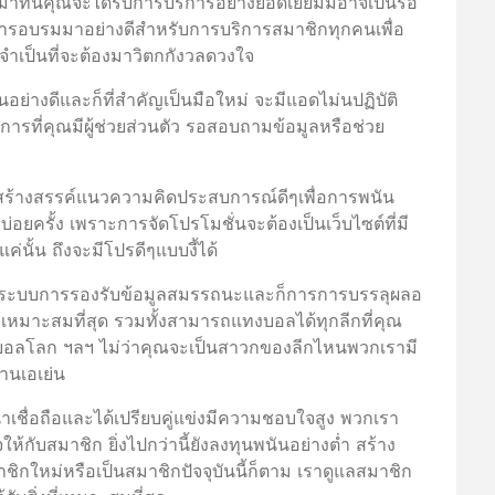
มาที่นี่คุณจะได้รับการบริการอย่างยอดเยี่ยมมีอาจเป็นรอ
การอบรมมาอย่างดีสำหรับการบริการสมาชิกทุกคนเพื่อ
จำเป็นที่จะต้องมาวิตกกังวลดวงใจ
่างดีและก็ที่สำคัญเป็นมือใหม่ จะมีแอดไม่นปฏิบัติ
ับการที่คุณมีผู้ช่วยส่วนตัว รอสอบถามข้อมูลหรือช่วย
รสร้างสรรค์แนวความคิดประสบการณ์ดีๆเพื่อการพนัน
บ่อยครั้ง เพราะการจัดโปรโมชั่นจะต้องเป็นเว็บไซต์ที่มี
นั้น ถึงจะมีโปรดีๆแบบงี้ได้
 เป็นระบบการรองรับข้อมูลสมรรถนะและก็การการบรรลุผลอ
ให้เหมาะสมที่สุด รวมทั้งสามารถแทงบอลได้ทุกลีกที่คุณ
ูฟ่าบอลโลก ฯลฯ ไม่ว่าคุณจะเป็นสาวกของลีกไหนพวกเรามี
่านเอเย่น
่าเชื่อถือและได้เปรียบคู่แข่งมีความชอบใจสูง พวกเรา
บสมาชิก ยิ่งไปกว่านี้ยังลงทุนพนันอย่างต่ำ สร้าง
ชิกใหม่หรือเป็นสมาชิกปัจจุบันนี้ก็ตาม เราดูแลสมาชิก