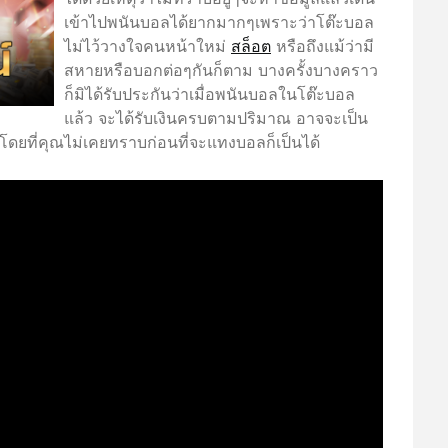
เข้าไปพนันบอลได้ยากมากๆเพราะว่าโต๊ะบอล
ไม่ไว้วางใจคนหน้าใหม่
สล็อต
หรือถึงแม้ว่ามี
สหายหรือบอกต่อๆกันก็ตาม บางครั้งบางคราว
ก็มิได้รับประกันว่าเมื่อพนันบอลในโต๊ะบอล
แล้ว จะได้รับเงินครบตามปริมาณ อาจจะเป็น
โดยที่คุณไม่เคยทราบก่อนที่จะแทงบอลก็เป็นได้