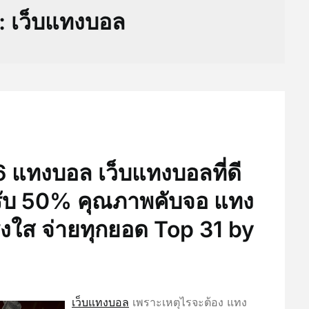
บ:
เว็บแทงบอล
แทงบอล เว็บแทงบอลที่ดี
่รับ 50% คุณภาพคับจอ แทง
งใส จ่ายทุกยอด Top 31 by
เว็บแทงบอล
เพราะเหตุไรจะต้อง แทง