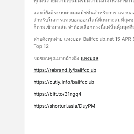
ทุกคนด้วยความเป็นมิตรมีความตั้งใจให้สมาชิกได้รั
และก็ยังมีระบบค่าคอมมิชชั่นสำหรับการ แทงบอลอ
สำหรับในการแทงบอลออนไลน์ที่เหมาะสมที่สุดช
ก็ตามเข้ามาเล่น จำต้องเลือกตรงนี้แค่นั้นคุ้มสุดด
ค่ายดังทุกค่าย แทงบอล Ballfcclub.net 15 APR 6
Top 12
ขอขอบคุณมากอ้างอิง
แทงบอล
https://rebrand.ly/ballfcclub
https://cutly.info/ballfcclub
https://bitt.to/31ngq4
https://shorturl.asia/DuyPM