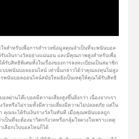
ลุ้มใจสำหรับเพื่อการสำรวจข้อมูลคุณจำเป็นที่จะพนันบอล
ได้รับเงินรางวัลอย่างแน่นอน และมีคุณภาพสูงสำหรับเพื่อ
้รับสิทธิพิเศษทั้งในเรื่องของการลงทะเบียนเป็นสมาชิก
ในระบบพนันบอลออนไลน์ เท่านั้นกล่าวได้ว่าคุณลงทุนไม่สูง
การพนันบอลออนไลน์สมัยใหม่ยังเป็นเหตุให้คุณได้รับสิทธิ
ลผ่านโต๊ะบอลมีความเสี่ยงสูงขึ้นยิ่งกว่า เนื่องจากเรา
นรางวัลหรือไม่รวมทั้งมีความเสี่ยงมีความไม่ปลอดภัย แต่ใน
 คุณจะได้รับเงินรางวัลในทันที เมื่อคุณพนันบอลถูก
จำเป็นที่จะต้องมาวิตกกังวลหรือกลุ้มใจดวงใจเพราะเหตุ
่าเลือกเว็บบอลไหนก็ได้