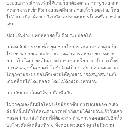
ประสบการณ์การเล่นที่ดีและก็ถูกต้องตามมาตรฐานสากล
คุณสามารถเข้าถึงเกมสล็อตที่มากมายแล้วก็แตกง่าย โดย
ไม่จำเป็นที่จะต้องมาวิตกกังวลประเด็นการโกงหรือการจ่าย
เงิน
slot เล่นง่าย แตกหลายครั้ง ด้วยระบบออโต้
สล็อต Auto ระบบที่ล้ำยุค ช่วยให้การเล่นเกมของคุณเป็น
ไปอย่างสบายแล้วก็สะดวก คุณสามารถทำรายการต่างๆ
อย่างเร็ว ไม่ว่าจะเป็นการฝาก-ถอน หรือการปรับการตั้งค่า
การเล่น ทุกขั้นตอนทำได้อัตโนมัติ ปราศจากความยุ่งยาก
ใดๆก็ตามระบบออโต้จะช่วยให้คุณสามารถสนุกสนานกับ
เกมสล็อตได้โดยตลอด โดยไม่ต้องรอเวลานาน
สนุกกับเกมสล็อตได้ทุกเมื่อเชื่อวัน
ไม่ว่าคุณจะเป็นมือใหม่หรือมืออาชีพ การเล่นสล็อต Auto
ลิขสิทธิ์แท้ทำให้คุณสามารถเข้าถึงเกมได้ง่ายวันแล้ววันเล่า
ตลอด 1 วัน เล่นได้ทุกที่ที่ต้องการ ด้วยการรอคอยงรับอีกทั้ง
บนโทรศัพท์เคลื่อนที่รวมทั้งคอมพิวเตอร์ คุณไม่มีความ