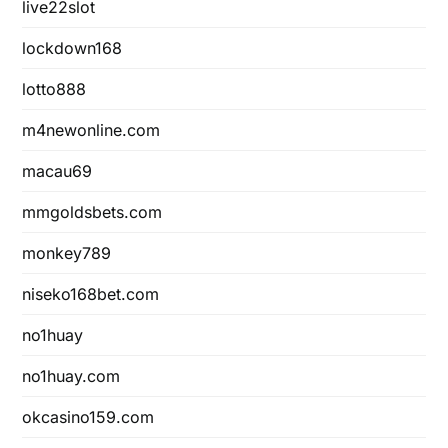
live22slot
lockdown168
lotto888
m4newonline.com
macau69
mmgoldsbets.com
monkey789
niseko168bet.com
no1huay
no1huay.com
okcasino159.com