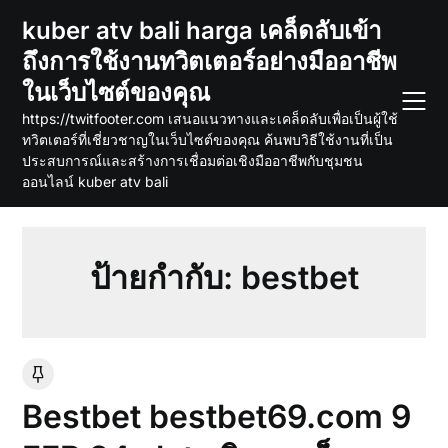
Skip
kuber atv bali harga เคล็ดลับเข้า
to
ถึงการใช้งานทวิตเตอร์อย่างมืออาชีพ
content
ในเว็บไซต์ของคุณ
https://twitfooter.com เสนอแนวทางและเคล็ดลับเพื่อเป็นผู้ใช้
ทวิตเตอร์ที่เชี่ยวชาญในเว็บไซต์ของคุณ ค้นพบวิธีใช้งานที่เป็น
ประสบการณ์และสร้างการเชื่อมต่อเชิงมืออาชีพกับชุมชน
ออนไลน์ kuber atv bali
ป้ายกำกับ:
bestbet
Bestbet bestbet69.com 9