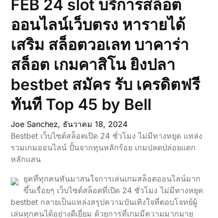
FEB 24 slot บริการสล็อต
ออนไลน์เว็บตรง หารายได้
เสริม สล็อตวอเลท บาคาร่า
สล็อต เกมคาสิโน ยิงปลา
bestbet สมัคร รับ เครดิตฟรี
ทันที Top 45 by Bell
Joe Sanchez,
ธันวาคม 18, 2024
Bestbet เว็บไซต์สล็อตเปิด 24 ชั่วโมง ไม่มีทางหยุด แหล่ง
รวมเกมออนไลน์ ปั้นจากทุนหลักร้อย เกมปลดปล่อยแตก
หลักแสน
ยุคที่ทุกคนหันมาสนใจการเล่นเกมสล็อตออนไลน์มาก
ขึ้นเรื่อยๆ เว็บไซต์สล็อตที่เปิด 24 ชั่วโมง ไม่มีทางหยุด
bestbet กลายเป็นแหล่งสรุปความบันเทิงใจที่ตอบโจทย์ผู้
เล่นทุกคนได้อย่างดีเยี่ยม ด้วยการที่เกมมีความมากมาย