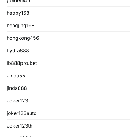
golden456
happy168
hengjing168
hongkong456
hydra888
ib888pro.bet
Jinda55
jinda888
Joker123
joker123auto
Joker123th