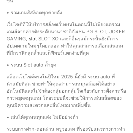
ขึ้น
• รวมเกมส์สล็อตทุกค่ายดัง
เว็บไซต์ที่ให้บริการสล็อตเว็บตรงในตอนนี้ไม่เพียงแต่รวม
เกมส์จากค่ายดังระดับนานาชาติดังเช่น PG SLOT, JOKER
GAMING,
slot
SLOT XO และก็อื่นๆแม้กระนั้นยังมีการ
อัปเดตเกมใหม่ๆโดยตลอด ทำให้คุณสามารถเลือกเล่นเกม
ที่มีกราฟิกสุดล้ำและก็ฟีพบร์แตกง่ายที่สุด
• ระบบ Slot auto ล้ำยุค
สล็อตเว็บไซต์ตรงในปีใหม่ 2025 นี้ยังมี ระบบ auto ที่
นำสมัยที่สุด ช่วยทำให้คุณสามารถหมุนสล็อตได้อย่าง
อัตโนมัติและไม่จำต้องกลุ้มอกกลุ้มใจเกี่ยวกับการตั้งค่าหรือ
การหยุดหมุนเกม โดยระบบนี้จะช่วยให้การเล่นสล็อตของ
คุณมีความสะดวกและลื่นไหลมากเพิ่มขึ้น
• เล่นได้ทุกหนทุกแห่ง ไม่มีอย่างต่ำ
ระบบการฝาก-ถอนผ่าน ทรูวอเลท ที่รองรับแนวทางการทำ