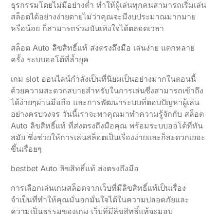
ธุรกรรมโดยไม่มีอย่างต่ำ ทำให้ผู้เล่นทุกคนสามารถเริ่มเล่น
สล็อตได้อย่างง่ายดายไม่ว่าคุณจะมีงบประมาณมากมาย
หรือน้อย ก็สามารถร่วมบันเทิงใจได้ตลอดเวลา
สล็อต Auto ลิขสิทธิ์แท้ ส่งตรงถึงมือ เล่นง่าย แตกหลาย
ครั้ง ระบบออโต้ที่ล้ำยุค
เกม slot ออนไลน์กำลังเป็นที่นิยมเป็นอย่างมากในตอนนี้
ด้วยความสะดวกสบายสำหรับในการเล่นซึ่งสามารถเข้าถึง
ได้ง่ายๆผ่านมือถือ และการพัฒนาระบบที่ตอบปัญหาผู้เล่น
อย่างครบวงจร วันนี้เราจะพาคุณมาทำความรู้จักกับ สล็อต
Auto ลิขสิทธิ์แท้ ที่ส่งตรงถึงมือคุณ พร้อมระบบออโต้ที่ทัน
สมัย ซึ่งช่วยให้การเล่นสล็อตเป็นเรื่องง่ายและก็สะดวกเยอะ
ขึ้นเรื่อยๆ
bestbet Auto ลิขสิทธิ์แท้ ส่งตรงถึงมือ
การเลือกเล่นเกมสล็อตจากเว็บที่มีลิขสิทธิ์แท้เป็นเรื่อง
จำเป็นที่ทำให้คุณมั่นอกมั่นใจได้ในความปลอดภัยและ
ความเป็นธรรมของเกม เว็บที่มีลิขสิทธิ์แท้จะมอบ