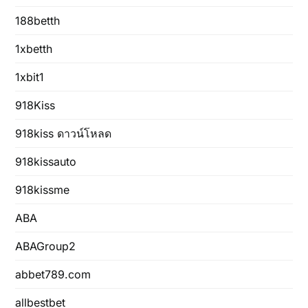
188betth
1xbetth
1xbit1
918Kiss
918kiss ดาวน์โหลด
918kissauto
918kissme
ABA
ABAGroup2
abbet789.com
allbestbet