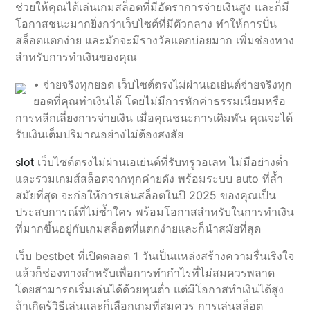
ช่วยให้คุณได้เล่นเกมสล็อตที่มีอัตราการจ่ายเงินสูง และก็มี
โอกาสชนะมากยิ่งกว่าเว็บไซต์ที่มีตัวกลาง ทำให้การปั่น
สล็อตแตกง่าย และมักจะมีรางวัลแตกบ่อยมาก เพิ่มช่องทาง
สำหรับการทำเงินของคุณ
• จ่ายจริงทุกยอด เว็บไซต์ตรงไม่ผ่านเอเย่นต์จ่ายจริงทุก
ยอดที่คุณทำเงินได้ โดยไม่มีการหักค่าธรรมเนียมหรือ
การหลีกเลี่ยงการจ่ายเงิน เมื่อคุณชนะการเดิมพัน คุณจะได้
รับเงินเต็มปริมาณอย่างไม่ต้องสงสัย
slot
เว็บไซต์ตรงไม่ผ่านเอเย่นต์ที่รับทรูวอเลท ไม่มีอย่างต่ำ
และรวมเกมส์สล็อตจากทุกค่ายดัง พร้อมระบบ auto ที่ล้ำ
สมัยที่สุด จะก่อให้การเล่นสล็อตในปี 2025 ของคุณเป็น
ประสบการณ์ที่ไม่ซ้ำใคร พร้อมโอกาสสำหรับในการทำเงิน
ที่มากขึ้นอยู่กับเกมสล็อตที่แตกง่ายและก็นำสมัยที่สุด
เว็บ bestbet ที่เปิดตลอด 1 วันเป็นแหล่งสร้างความรื่นเริงใจ
แล้วก็ช่องทางสำหรับเพื่อการทำกำไรที่ไม่สมควรพลาด
โดยสามารถเริ่มเล่นได้ด้วยทุนต่ำ แต่มีโอกาสทำเงินได้สูง
ถ้าเกิดรู้วิธีเล่นและก็เลือกเกมที่สมควร การเล่นสล็อต