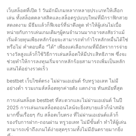
เว็บสล็อตที่เปิด 1 วันมักมีเกมหลากหลายประเภทให้เลือก
เล่น ทั้งสล็อตคลาสสิคและสล็อตรูปแบบใหม่ที่มีกราฟิกสวย
สดงดงาม มีธีมแล้วก็ฟีเจอร์ที่น่าดึงดูด ทำให้ผู้เล่นไม่เบื่อ
หน่ายกับการเล่นเกมเดิมๆผู้คนจำนวนมากอาจสงสัยว่าแม้
เริ่มด้วยทุนเพียงหลักร้อยจะสามารถทำกำไรหลักหมื่นได้ใช่
หรือไม่ คำตอบคือ “ได้” เพียงแค่เลือกเกมที่มีอัตราการจ่าย
รางวัลสูงแล้วก็ใช้วิธีการเล่นสล็อตให้มีประสิทธิภาพ ซึ่งจะ
ช่วยทำให้การลงทุนเริ่มจากหลักร้อยสามารถเพิ่มเป็นหลัก
แสนได้อย่างรวดเร็ว
bestbet เว็บไซต์ตรง ไม่ผ่านเอเย่นต์ รับทรูวอเลท ไม่มี
อย่างต่ำ รวมเกมส์สล็อตทุกค่ายดัง แตกง่าย ทันสมัยที่สุด
การเล่นสล็อต bestbet ที่สะดวกและไม่ผ่านเอเย่นต์ ในปี
2025 การเล่นเกมสล็อตออนไลน์จะยิ่งสบายแล้วก็นำสมัย
มากขึ้นเรื่อยๆ กับ สล็อตเว็บตรง ที่ไม่ผ่านเอเย่นต์แล้วก็
รองรับการฝาก-ถอนผ่าน ทรูวอเลท ไม่มีขั้นต่ำ ทำให้ผู้เล่น
สามารถเข้าถึงเกมได้ง่ายสุดๆรวมทั้งไม่มีอันตรายมากยิ่ง