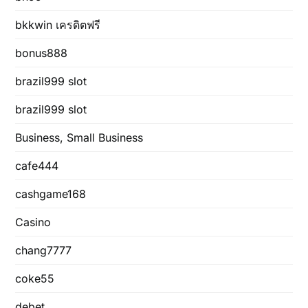
bkkwin เครดิตฟรี
bonus888
brazil999 slot
brazil999 slot
Business, Small Business
cafe444
cashgame168
Casino
chang7777
coke55
debet