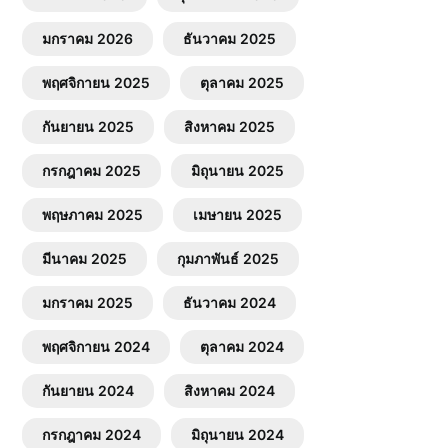
มกราคม 2026
ธันวาคม 2025
พฤศจิกายน 2025
ตุลาคม 2025
กันยายน 2025
สิงหาคม 2025
กรกฎาคม 2025
มิถุนายน 2025
พฤษภาคม 2025
เมษายน 2025
มีนาคม 2025
กุมภาพันธ์ 2025
มกราคม 2025
ธันวาคม 2024
พฤศจิกายน 2024
ตุลาคม 2024
กันยายน 2024
สิงหาคม 2024
กรกฎาคม 2024
มิถุนายน 2024