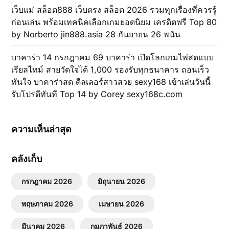
เว็บแม่ สล็อต888 เว็บตรง สล็อต 2026 รวมทุกเรื่องที่ควรรู้
ก่อนเล่น พร้อมเทคนิคเลือกเกมยอดนิยม เครดิตฟรี Top 80
by Norberto jin888.asia 28 กันยายน 26 พนัน
บาคาร่า 14 กรกฎาคม 69 บาคาร่า เปิดโลกเกมไพ่สดแบบ
เรียลไทม์ สายวัดใจได้ 1,000 รองรับทุกธนาคาร ถอนเร็ว
ทันใจ บาคาร่าสด ดีลเลอร์สาวสวย sexy168 เข้าเล่นวันนี้
รับโปรดีทันที Top 14 by Corey sexy168c.com
ความเห็นล่าสุด
คลังเก็บ
กรกฎาคม 2026
มิถุนายน 2026
พฤษภาคม 2026
เมษายน 2026
มีนาคม 2026
กุมภาพันธ์ 2026