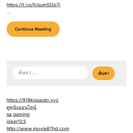
https://t.co/lUsum5Dp7i
…
Continue Reading
ค้นหา
สำหรับ:
https://918kissauto.xyz
ดูหนังออนไลน์
sa gaming
joker123
http://www.movie87hd.com