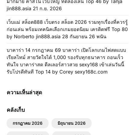
มากมาย คาสิโน เว็บใหญ่ ทดลองเล่น Top 46 by Tanja
jin888.asia 21 ก.ย. 2026
เว็บแม่ สล็อต888 เว็บตรง สล็อต 2026 รวมทุกเรื่องที่ควรรู้
ก่อนเล่น พร้อมเทคนิคเลือกเกมยอดนิยม เครดิตฟรี Top 80
by Norberto jin888.asia 28 กันยายน 26 พนัน
บาคาร่า 14 กรกฎาคม 69 บาคาร่า เปิดโลกเกมไพ่สดแบบ
เรียลไทม์ สายวัดใจได้ 1,000 รองรับทุกธนาคาร ถอนเร็ว
ทันใจ บาคาร่าสด ดีลเลอร์สาวสวย sexy168 เข้าเล่นวันนี้
รับโปรดีทันที Top 14 by Corey sexy168c.com
ความเห็นล่าสุด
คลังเก็บ
กรกฎาคม 2026
มิถุนายน 2026