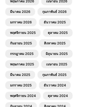
พฤษภาคม 2026
เมษายน 2026
มีนาคม 2026
กุมภาพันธ์ 2026
มกราคม 2026
ธันวาคม 2025
พฤศจิกายน 2025
ตุลาคม 2025
กันยายน 2025
สิงหาคม 2025
กรกฎาคม 2025
มิถุนายน 2025
พฤษภาคม 2025
เมษายน 2025
มีนาคม 2025
กุมภาพันธ์ 2025
มกราคม 2025
ธันวาคม 2024
พฤศจิกายน 2024
ตุลาคม 2024
กันยายน 2024
สิงหาคม 2024