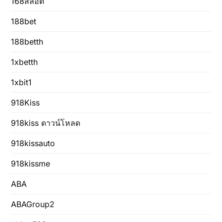
168สล็อต
188bet
188betth
1xbetth
1xbit1
918Kiss
918kiss ดาวน์โหลด
918kissauto
918kissme
ABA
ABAGroup2