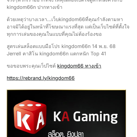
kingdom66n ปากทางเข้า
ด้วยเหตุว่าบางเวลา…เว็บkingdom66ที่คุณกำลังตามหา
อาจมิได้อยู่ในหน้าที่โฆษณาแรงที่สุด แต่เป็นเว็บไซต์ที่ตั้งใจ
ทุกการเล่นของคุณในแบบที่คุณไม่ต้องร้องขอ
สูตรเล่นสล็อตแบบมือโปร kingdom66n 14 พ.ย. 68
Jerrell คาสิโน kingdom66n แตกหนัก Top 41
ขอขอบพระคุณเว็ปไซต์
kingdom66 ทางเข้า
https://rebrand.ly/kingdom66