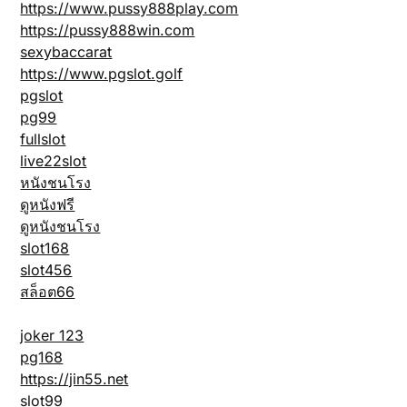
https://www.pussy888play.com
https://pussy888win.com
sexybaccarat
https://www.pgslot.golf
pgslot
pg99
fullslot
live22slot
หนังชนโรง
ดูหนังฟรี
ดูหนังชนโรง
slot168
slot456
สล็อต66
joker 123
pg168
https://jin55.net
slot99