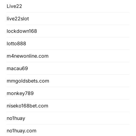
Live22
live22slot
lockdown168
lotto888
m4newonline.com
macau69
mmgoldsbets.com
monkey789
niseko168bet.com
no1huay
no1huay.com