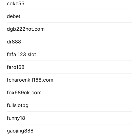
coke55
debet
dgb222hot.com
dr888
fafa 123 slot
faro168
fcharoenkit168.com
fox689ok.com
fullslotpg
funny18
gaojing888