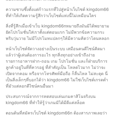
ความซาบซึ้งตั้งแต่ก้าวแรกที่ไปสู่หน้าเว็บไซต์ kingdom66
ที่ทำให้เกิดความรู้สึกว่าเว็บไซต์แห่งนี้ไม่เหมือนใคร
สิ่งที่รู้สึกเมื่อเข้าเว็บ kingdom66nหมายถึงมันมิได้พยายาม
ยัดโปรโมชั่นใส่เราตั้งแต่ตอนแรก ไม่มีพวกข้อความกระ
พริบวุ่นวาย ไม่มีโปรโมทแปลกๆให้มีความคิดว่าโดนหลอก
หน้าเว็บไซต์จัดวางอย่างเป็นระบบ เสมือนคนดีไซน์คิดมา
แล้วว่าผู้เล่นต้องการอะไร ทุกสิ่งทุกอย่างเข้าถึงง่าย
รายการอาหารฝาก-ถอน เกม โปรโมชั่น และก็ฝ่ายบริการ
ลูกค้าอยู่ในที่ที่ควรอยู่ ที่สำคัญเป็น โหลดไวมาก ไม่ว่าจะ
เปิดจากคอม หรือจากโทรศัพท์มือถือ ก็ลื่นไหล ไม่สะดุด นี่
เป็นสิ่งเล็กๆที่บอกได้ว่า kingdom66 ไม่ใช่เว็บไซต์เกรดต่ำ
ที่มัวแต่ลอกดีไซน์คนอื่นมา
ประสบการณ์จากการทดสอบเล่นเกมคาสิโนจริงบน
kingdom66 ที่ทำให้รู้ว่าเกมมิได้มีดีแค่สล็อต
ตอนต้นที่สมัครเว็บไซต์ kingdom66n ต้องสารภาพเลยว่า