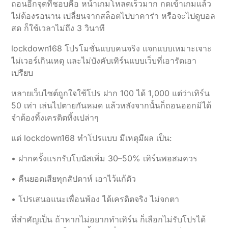
ถอนอีกจุดที่ชอบคือ หน้าเกมโหลดเร็วมาก กดเข้าเกมแล้ว
ไม่ต้องรอนาน เปลี่ยนจากสล็อตไปบาคาร่า หรือจะไปดูบอล
สด ก็ใช้เวลาไม่ถึง 3 วินาที
lockdown168 โปรโมชั่นแบบคนจริง แจกแบบเหมาะเจาะ
ไม่เวอร์เกินเหตุ และไม่บังคับเทิร์นแบบเว็บที่เอารัดเอา
เปรียบ
หลายเว็บไซต์ถูกใจใช้โปร ฝาก 100 ได้ 1,000 แต่ว่าเทิร์น
50 เท่า เล่นไปตายกันหมด แล้วหลังจากนั้นก็ถอนออกมิได้
จำต้องทิ้งเครดิตทิ้งเปล่าๆ
แต่ lockdown168 ทำโปรแบบ มีเหตุมีผล เป็น:
• ฝากครั้งแรกรับโบนัสเพิ่ม 30–50% เทิร์นพอสมควร
• คืนยอดเสียทุกสัปดาห์ เอาไว้แก้ตัว
• โปรเสนอแนะเพื่อนพ้อง ได้เครดิตจริง ไม่จกตา
ที่สำคัญเป็น ถ้าหากไม่อยากทำเทิร์น ก็เลือกไม่รับโปรได้