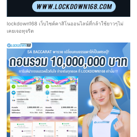
lockdown168 เว็บไซต์คาสิโนออนไลน์ที่กล้าใช้ยาวๆไม่
เคยเจอทุจริต