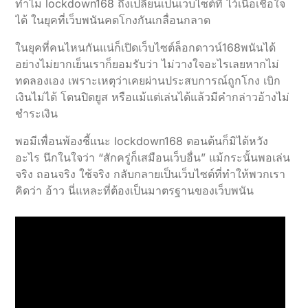
ทำไม lockdown168 ถึงเปลี่ยนเป็นเว็บไซต์ที่ ไว้เนื้อเชื่อใจ
ได้ ในยุคที่เว็บพนันคดโกงกันเกลื่อนกลาด
ในยุคที่คนไหนกันแน่ก็เปิดเว็บไซต์ล็อกดาวน์168พนันได้
อย่างไม่ยากเย็นเราก็ยอมรับว่า ไม่วางใจอะไรเลยหากไม่
ทดลองเอง เพราะเหตุว่าเคยผ่านประสบการณ์ถูกโกง เบิก
เงินไม่ได้ โดนปิดยูส หรือแม้แต่เล่นได้แล้วมีคำกล่าวอ้างไม่
ชำระเงิน
พอมีเพื่อนพ้องชี้แนะ lockdown168 ตอนต้นก็มิได้หวัง
อะไร นึกในใจว่า “สักครู่ก็เสมือนเว็บอื่น” แม้กระนั้นพอเล่น
จริง ถอนจริง ใช้จริง กลับกลายเป็นเว็บไซต์ที่ทำให้พวกเรา
คิดว่า อ้าว นี่แหละที่ต้องเป็นมาตรฐานของเว็บพนัน