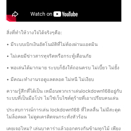
สิ่งที่ทำให้วางใจได้จริงๆคือ:
• มีระบบเบิกเงินอัตโนมัติที่ไม่ต้องผ่านแอดมิน
• ไม่เคยมีข่าวสารทุจริตหรือกระทู้เตือนภัย
• พอเล่นได้มากมาย ระบบก็ยังให้ถอนครบ ไม่เบี้ยว ไม่ยั้ง
• มีคณะทำงานรอดูแลตลอด ไม่หนี ไม่เงียบ
ความรู้สึกที่ได้เป็น เหมือนพวกเราเล่นlockdown168อยู่กับ
ระบบที่เป็นมือโปร ไม่ใช่เว็บไซต์ดุร้ายที่เอาเปรียบคนเล่น
ประสบการณ์การเล่น lockdown168 ที่ไหลลื่น ไม่มีสะดุด
ไม่ล็อคผล ไม่ดูดเครดิตจนกระทั่งหัวร้อน
เคยเจอไหม? เล่นบาคาร่าแล้วออกตรงกันข้ามทุกไม้ เพียง