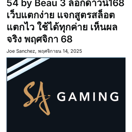
54 by Beau 3 ล็อกดาวน์168
เว็บแตกง่าย แจกสูตรสล็อต
แตกไว ใช้ได้ทุกค่าย เห็นผล
จริง พฤศจิกา 68
Joe Sanchez,
พฤศจิกายน 14, 2025