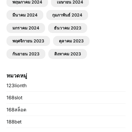
พฤษภาคม 2024
เมษายน 2024
มีนาคม 2024
กุมภาพันธ์ 2024
มกราคม 2024
ธันวาคม 2023
พฤศจิกายน 2023
ตุลาคม 2023
กันยายน 2023
สิงหาคม 2023
หมวดหมู่
123lionth
168slot
168สล็อต
188bet