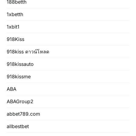
188betth
1xbetth
1xbit1
918Kiss
918kiss ดาวน์โหลด
918kissauto
918kissme
ABA
ABAGroup2
abbet789.com
allbestbet