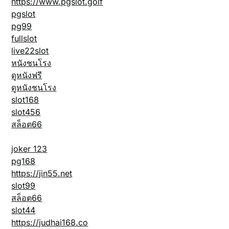
https://www.pgslot.golf
pgslot
pg99
fullslot
live22slot
หนังชนโรง
ดูหนังฟรี
ดูหนังชนโรง
slot168
slot456
สล็อต66
joker 123
pg168
https://jin55.net
slot99
สล็อต66
slot44
https://judhai168.co