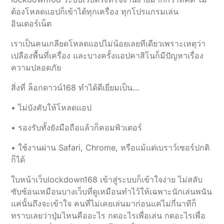
ต้องโหลดแอปก็เข้าได้ทุกเครื่อง ทุกโปรแกรมเล่น
อินเตอร์เน็ต
เราเป็นคนเกลียดโหลดแอปไม่น้อยเลยทีเดียวเพราะเหตุว่า
เปลืองพื้นที่เครื่อง และบางครั้งแอปคาสิโนก็มีปัญหาเรื่อง
ความปลอดภัย
สิ่งที่ ล็อกดาวน์168 ทำได้ดีเยี่ยมเป็น…
• ไม่บังคับให้โหลดแอป
• รองรับทั้งยังมือถือแล้วก็คอมพิวเตอร์
• ใช้งานผ่าน Safari, Chrome, หรือแม้แต่เบราว์เซอร์ปกติ
ก็ได้
ใบหน้าเว็บlockdown168 เข้าสู่ระบบก็เข้าใจง่าย ไม่สลับ
ซับซ้อนเหมือนบางเว็บที่ดูเหมือนทำไว้ให้เฉพาะนักเล่นพนัน
แค่นั้นถึงจะเข้าใจ คนที่ไม่เคยเล่นมาก่อนแค่ไม่กี่นาทีก็
ทราบเลยว่าปุ่มไหนคืออะไร กดอะไรเพื่อเล่น กดอะไรเพื่อ