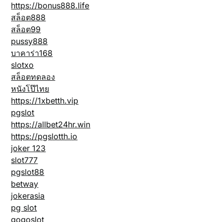
https://bonus888.life
สล็อต888
สล็อต99
pussy888
บาคาร่า168
slotxo
สล็อตทดลอง
หนังโป๊ไทย
https://1xbetth.vip
pgslot
https://allbet24hr.win
https://pgslotth.io
joker 123
slot777
pgslot88
betway
jokerasia
pg slot
gogoslot