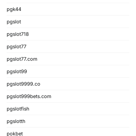
pgk44
pgslot
pgslot718
pgslot77
pgslot77.com
pgslot99
pgslot9999.co
pgslot999bets.com
pgslotfish
pgslotth
pokbet