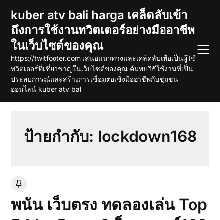
Skip
kuber atv bali harga เคล็ดลับเข้า
to
ถึงการใช้งานทวิตเตอร์อย่างมืออาชีพ
content
ในเว็บไซต์ของคุณ
https://twitfooter.com เสนอแนวทางและเคล็ดลับเพื่อเป็นผู้ใช้
ทวิตเตอร์ที่เชี่ยวชาญในเว็บไซต์ของคุณ ค้นพบวิธีใช้งานที่เป็น
ประสบการณ์และสร้างการเชื่อมต่อเชิงมืออาชีพกับชุมชน
ออนไลน์ kuber atv bali
ป้ายกำกับ:
lockdown168
พนัน เว็บตรง ทดลองเล่น Top