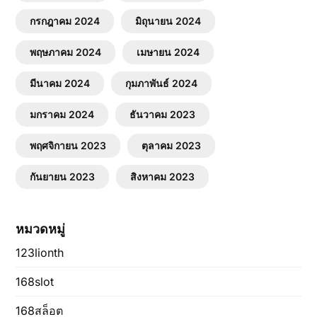
กรกฎาคม 2024
มิถุนายน 2024
พฤษภาคม 2024
เมษายน 2024
มีนาคม 2024
กุมภาพันธ์ 2024
มกราคม 2024
ธันวาคม 2023
พฤศจิกายน 2023
ตุลาคม 2023
กันยายน 2023
สิงหาคม 2023
หมวดหมู่
123lionth
168slot
168สล็อต