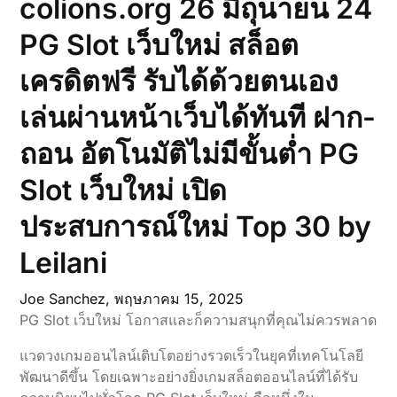
colions.org 26 มิถุนายน 24
PG Slot เว็บใหม่ สล็อต
เครดิตฟรี รับได้ด้วยตนเอง
เล่นผ่านหน้าเว็บได้ทันที ฝาก-
ถอน อัตโนมัติไม่มีขั้นต่ำ PG
Slot เว็บใหม่ เปิด
ประสบการณ์ใหม่ Top 30 by
Leilani
Joe Sanchez,
พฤษภาคม 15, 2025
PG Slot เว็บใหม่ โอกาสและก็ความสนุกที่คุณไม่ควรพลาด
แวดวงเกมออนไลน์เติบโตอย่างรวดเร็วในยุคที่เทคโนโลยี
พัฒนาดีขึ้น โดยเฉพาะอย่างยิ่งเกมสล็อตออนไลน์ที่ได้รับ