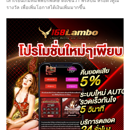
เล่าเรียนเกมที่มีฟีพบร์พิเศษ ดังเช่นว่า ฟรีสปิน หรือตัวคูณ
รางวัล เพื่อเพิ่มโอกาสได้เงินเพิ่มมากขึ้น