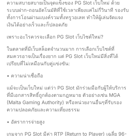
ความสบายสบายเป็นจุดแข็งของ PG Slot เว็บใหม่ ด้วย
ระบบฝาก-ถอนอัตโนมัติที่ใช้เวลาเพียงแค่ไม่กี่วินาที รองรับ
ทั้งการโอนผ่านแบงค์รวมทั้งทรูวอเลท ทำให้ผู้เล่นจัดแจง
เงินได้อย่างเร็วและก็ปลอดภัย
เพราะอะไรควรจะเลือก PG Slot เว็บไซต์ใหม่?
ในตลาดที่มีเว็บสล็อตจำนวนมาก การเลือกเว็บไซต์ที่
สมควรอาจเป็นเรื่องยาก แต่ PG Slot เว็บใหม่มีสิ่งที่ได้
เปรียบที่ไม่เหมือนกับคู่แข่งขัน:
• ความน่าเชื่อถือ
แม้จะเป็นเว็บใหม่ แต่ว่า PG Slot มักร่วมมือกับผู้ให้บริการ
ที่มีเอกสารสิทธิ์ถูกต้องตามกฎหมาย ตัวอย่างเช่น MGA
(Malta Gaming Authority) หรือหน่วยงานอื่นๆที่รับรอง
ความปลอดภัยและความเที่ยงธรรม
• อัตราการจ่ายสูง
เกมจาก PG Slot มีค่า RTP (Return to Player) เฉลี่ย 96-