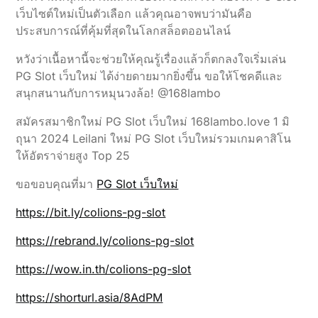
เว็บไซต์ใหม่เป็นตัวเลือก แล้วคุณอาจพบว่ามันคือ
ประสบการณ์ที่คุ้มที่สุดในโลกสล็อตออนไลน์
หวังว่าเนื้อหานี้จะช่วยให้คุณรู้เรื่องแล้วก็ตกลงใจเริ่มเล่น
PG Slot เว็บใหม่ ได้ง่ายดายมากยิ่งขึ้น ขอให้โชคดีและ
สนุกสนานกับการหมุนวงล้อ! @168lambo
สมัครสมาชิกใหม่ PG Slot เว็บใหม่ 168lambo.love 1 มิ
ถุนา 2024 Leilani ใหม่ PG Slot เว็บใหม่รวมเกมคาสิโน
ให้อัตราจ่ายสูง Top 25
ขอขอบคุณที่มา
PG Slot เว็บใหม่
https://bit.ly/colions-pg-slot
https://rebrand.ly/colions-pg-slot
https://wow.in.th/colions-pg-slot
https://shorturl.asia/8AdPM