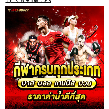
https://t.co/5cT4mOC6i5