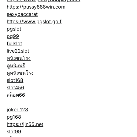
https://pussy888win.com
sexybaccarat
https://www.pgslot.golf
pgslot
pg99
fullslot
live22slot
หนังชนโรง
ดูหนังฟรี
ดูหนังชนโรง
slot168
slot456
สล็อต66
joker 123
pg168
https://jin55.net
slot99