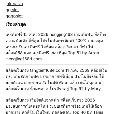
jokerasia
pg slot
gogoslot
เรื่องล่าสุด
เครดิตฟรี 15 ส.ค. 2026 hengjing168 เกมเดิมพัน ที่สร้าง
ความบันเทิง ดีที่สุด โปรโมชั่นเครดิตฟรี 100% กล่องสุ่ม
เฮงเฮง รับเครดิตฟรี ไลฟ์สด สล็อต ยิงปลา กีฬา ไพ่
สล็อต168 แจก เครดิตฟรี เยอะที่สุด Top 81 by Arron
Hengjing168d.com
สล็อตเว็บตรง tangtem168e.com 11 ก.ค. 2569 สล็อตเว็บ
ตรง เกมสดภาพชัด บรรยากาศพรีเมียม ฝากไม่ถึงร้อย ได้
สอยตังแน่ ฝาก-ถอน อัตโนมัติ คัดมาแล้ว เล่นได้ทุกเกม
สล็อตเว็บตรง ห้ามพลาด โปรดีรออยู่ Top 92 by Mary
สล็อตเว็บตรง เว็บไซต์แจกหนัก สล็อตเว็บตรง 2026
ประสบการณ์เล่นยุคใหม่ ระบบเสถียร พร้อมเกมให้เลือก
มากมาย คาสิโน เว็บใหญ่ ทดลองเล่น Top 46 by Tanja