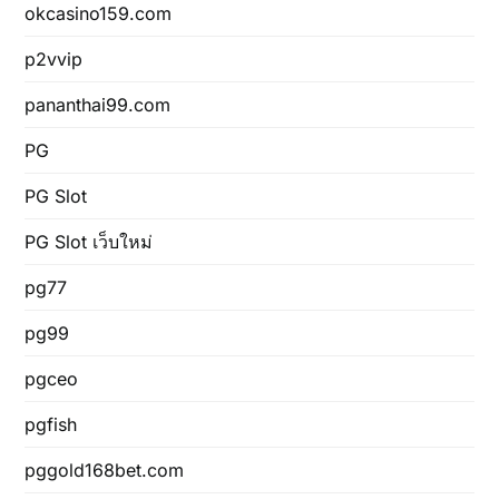
okcasino159.com
p2vvip
pananthai99.com
PG
PG Slot
PG Slot เว็บใหม่
pg77
pg99
pgceo
pgfish
pggold168bet.com