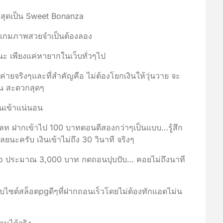
จสุดเป็น Sweet Bonanza
สายเกมภาพสวยจำเป็นต้องลอง
 เพียงแค่หายากในเว็บทั่วๆไป
ค่ายจริงๆและที่สำคัญคือ ไม่ต้องโยกเงินให้วุ่นวาย จะ
ั้น สะดวกสุดๆ
ินเข้าแน่นอน
อเลท ฝากเข้าไป 100 บาทตอนตีสองกว่าๆเป็นแบบ…รู้สึก
ลยนะครับ เงินเข้าไม่ถึง 30 วินาที จริงๆ
to ประมาณ 3,000 บาท กดถอนปุบปับ… คอยไม่ถึงนาที
ะเว็บไซต์สล็อตpgดีๆที่ฝากถอนเร็วโดยไม่ต้องทักแอดไม่น
านได้จริง