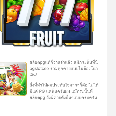
สล็อตpgแท้ก็ว่าแจ๋วแล้ว แม้กระนั้นที่นี่
pgslotceo รวมทุกค่ายแบบไม่ต้องโยก
เงิน!
สิ่งที่ทำให้ผมประทับใจมากๆก็คือ ไม่ได้
มีแค่ PG แค่นั้นครับผม แม้กระนั้นที่
สล็อตpg ยังมีค่ายดังอื่นๆแบบครบครัน