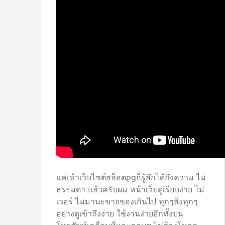
แค่เข้าเว็บไซต์สล็อตpgก็รู้สึกได้ถึงความ ไม่
ธรรมดา แล้วครับผม หน้าเว็บดูเรียบง่าย ไม่
เวอร์ ไม่มานะขายของเกินไป ทุกๆสิ่งทุกๆ
อย่างดูเข้าถึงง่าย ใช้งานง่ายอีกทั้งบน