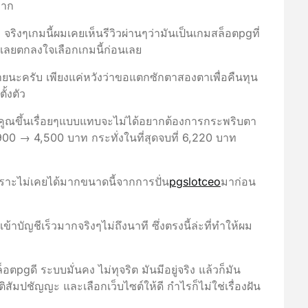
มาก
ริงๆเกมนี้ผมเคยเห็นรีวิวผ่านๆว่ามันเป็นเกมสล็อตpgที่
 เลยตกลงใจเลือกเกมนี้ก่อนเลย
นะครับ เพียงแค่หวังว่าขอแตกซักตาสองตาเพื่อคืนทุน
ั้งตัว
ูณขึ้นเรื่อยๆแบบแทบจะไม่ได้อยากต้องการกระพริบตา
900 → 4,500 บาท กระทั่งในที่สุดจบที่ 6,220 บาท
พราะไม่เคยได้มากขนาดนี้จากการปั่น
pgslotceo
มาก่อน
ข้าบัญชีเร็วมากจริงๆไม่ถึงนาที ซึ่งตรงนี้ล่ะที่ทำให้ผม
pgดี ระบบมั่นคง ไม่ทุจริต มันมีอยู่จริง แล้วก็มัน
ติสัมปชัญญะ และเลือกเว็บไซต์ให้ดี กำไรก็ไม่ใช่เรื่องฝัน