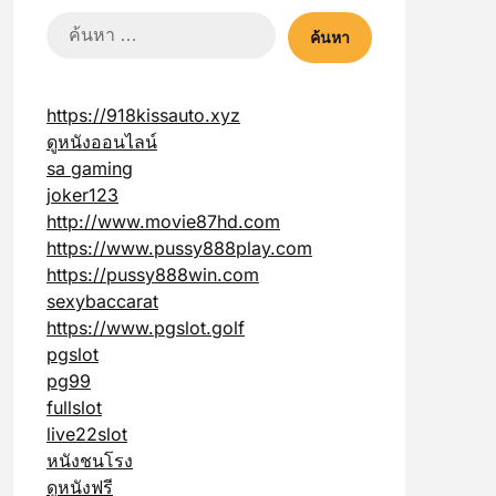
ค้นหา
สำหรับ:
https://918kissauto.xyz
ดูหนังออนไลน์
sa gaming
joker123
http://www.movie87hd.com
https://www.pussy888play.com
https://pussy888win.com
sexybaccarat
https://www.pgslot.golf
pgslot
pg99
fullslot
live22slot
หนังชนโรง
ดูหนังฟรี