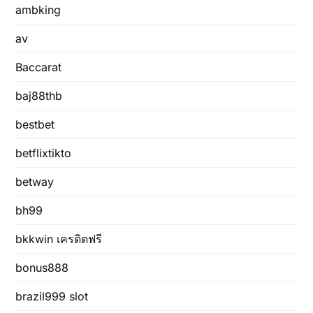
ambking
av
Baccarat
baj88thb
bestbet
betflixtikto
betway
bh99
bkkwin เครดิตฟรี
bonus888
brazil999 slot