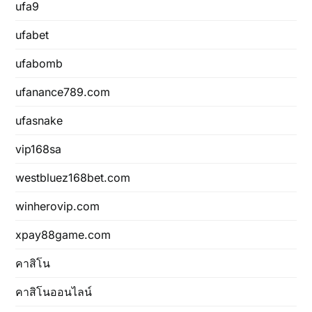
ufa9
ufabet
ufabomb
ufanance789.com
ufasnake
vip168sa
westbluez168bet.com
winherovip.com
xpay88game.com
คาสิโน
คาสิโนออนไลน์