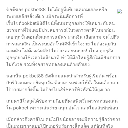
ข้อดีของ pokbet88 ไม่ได้อยู่ที่เพียงแค่เกมเยอะหรือ
ระบบเสถียรสิ่งเดียว แม้กระนั้นคือการที่
เว็บไซต์pokbet88ดีไซน์ทั้งหมดทุกอย่างให้เหมาะกับคน
ธรรมดาที่ไม่เคยมีประสบการณ์ในวงการคาสิโนมาก่อน
เลย ทุกขั้นตอนตั้งแต่การสมัคร ฝากเงิน เลือกเกม จนไปถึง
การถอนเงิน เป็นระบบอัตโนมัติที่เข้าใจง่าย ไม่ต้องคุยกับ
แอดมิน ไม่ต้องส่งสลิป ไม่ต้องคอยหลายชั่วโมง ทุกๆสิ่ง
ทุกๆอย่างใช้เวลาไม่ถึงนาที ทำให้มือใหม่รู้สึกไม่มีอันตราย
ไม่กังวล รวมทั้งอยากทดลองเล่นด้วยตัวเอง
นอกนั้น pokbet88 ยังมีเกมแนะนำสำหรับผู้เริ่มต้น พร้อม
กับรีวิวเกมยอดฮิตทุกวัน ที่สามารถช่วยให้มือใหม่เลือกเกม
ได้ง่ายมากยิ่งขึ้น ไม่ต้องไปเสิร์ชหารีทิวทัศน์ให้ยุ่งยาก
เกมคาสิโนสุดได้รับความนิยมที่คนเพิ่งเริ่มควรทดลองเล่น
ใน pokbet เพราะเล่นง่าย สนุก ลุ้นไว และไม่สลับซับซ้อน
เมื่อกล่าวถึงคาสิโน คนไม่ใช่น้อยอาจจะมีความรู้สึกว่าควร
เป็นเกมยากๆแบบโป๊กเกอร์หรือกางล็คแจ็ค แต่อันที่จริง