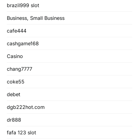
brazil999 slot
Business, Small Business
cafe444
cashgame168
Casino
chang7777
coke55
debet
dgb222hot.com
dr888
fafa 123 slot