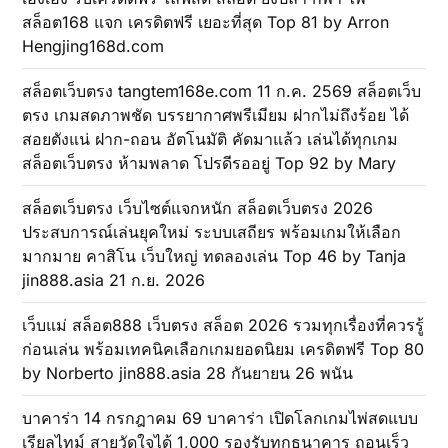
สล็อต168 แจก เครดิตฟรี เยอะที่สุด Top 81 by Arron
Hengjing168d.com
สล็อตเว็บตรง tangtem168e.com 11 ก.ค. 2569 สล็อตเว็บ
ตรง เกมสดภาพชัด บรรยากาศพรีเมียม ฝากไม่ถึงร้อย ได้
สอยตังแน่ ฝาก-ถอน อัตโนมัติ คัดมาแล้ว เล่นได้ทุกเกม
สล็อตเว็บตรง ห้ามพลาด โปรดีรออยู่ Top 92 by Mary
สล็อตเว็บตรง เว็บไซต์แจกหนัก สล็อตเว็บตรง 2026
ประสบการณ์เล่นยุคใหม่ ระบบเสถียร พร้อมเกมให้เลือก
มากมาย คาสิโน เว็บใหญ่ ทดลองเล่น Top 46 by Tanja
jin888.asia 21 ก.ย. 2026
เว็บแม่ สล็อต888 เว็บตรง สล็อต 2026 รวมทุกเรื่องที่ควรรู้
ก่อนเล่น พร้อมเทคนิคเลือกเกมยอดนิยม เครดิตฟรี Top 80
by Norberto jin888.asia 28 กันยายน 26 พนัน
บาคาร่า 14 กรกฎาคม 69 บาคาร่า เปิดโลกเกมไพ่สดแบบ
เรียลไทม์ สายวัดใจได้ 1,000 รองรับทุกธนาคาร ถอนเร็ว