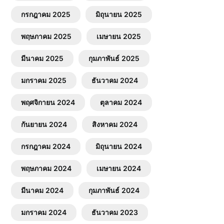
กรกฎาคม 2025
มิถุนายน 2025
พฤษภาคม 2025
เมษายน 2025
มีนาคม 2025
กุมภาพันธ์ 2025
มกราคม 2025
ธันวาคม 2024
พฤศจิกายน 2024
ตุลาคม 2024
กันยายน 2024
สิงหาคม 2024
กรกฎาคม 2024
มิถุนายน 2024
พฤษภาคม 2024
เมษายน 2024
มีนาคม 2024
กุมภาพันธ์ 2024
มกราคม 2024
ธันวาคม 2023