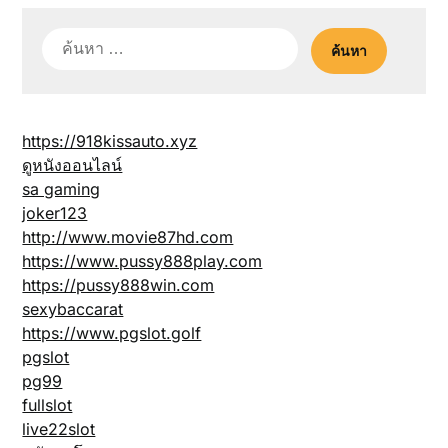
ค้นหา
สำหรับ:
https://918kissauto.xyz
ดูหนังออนไลน์
sa gaming
joker123
http://www.movie87hd.com
https://www.pussy888play.com
https://pussy888win.com
sexybaccarat
https://www.pgslot.golf
pgslot
pg99
fullslot
live22slot