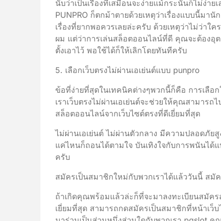
นับว่าเป็นเรื่องที่เสมือนจะง่ายแม้กระนั้นก็ไม่ง
PUNPRO ก็ตกม้าตายด้วยเหตุว่าเรื่องแบบนี้มาน
เรื่องที่ยากพอควรเลยล่ะครับ ด้วยเหตุว่าไม่ว่าใ
ผม แต่ว่าการเล่นสล็อตออนไลน์ที่ดี คุณจะต้องอ
ตั้งเอาไว้ พอใช้ได้ก็ให้เลิกโดยทันทีครับ
5. เลือกเว็บตรงไม่ผ่านเอเย่นต์แบบ punpro
ข้อที่ง่ายที่สุดในเทคนิคต่างๆพวกนี้ก็คือ การเ
เราเว็บตรงไม่ผ่านเอเย่นต์จะช่วยให้คุณสามารถไปถ
สล็อตออนไลน์จากเว็บไซต์ตรงที่ดีเยี่ยมที่สุด
ไม่ผ่านเอเย่นต์ ไม่ผ่านตัวกลาง มีความปลอดภัยส
แค่ไหนก็ถอนได้ตามใจ บันเทิงใจกับการพนันได้แบ
ครับ
สมัครเป็นสมาชิกใหม่กับพวกเราได้แล้ววันนี้ สมัค
ถ้าเกิดคุณพร้อมแล้วล่ะก็ที่จะมาลงทะเบียนสมัครส
เยี่ยมที่สุด สามารถกดสมัครเป็นสมาชิกที่หน้าเว็
มาร่วมเป็นส่วนหนึ่งส่วนใดกับพวกเรา pgslot 