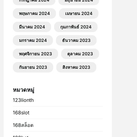
พฤษภาคม 2024
เมษายน 2024
มีนาคม 2024
กุมภาพันธ์ 2024
มกราคม 2024
ธันวาคม 2023
พฤศจิกายน 2023
ตุลาคม 2023
กันยายน 2023
สิงหาคม 2023
หมวดหมู่
123lionth
168slot
168สล็อต