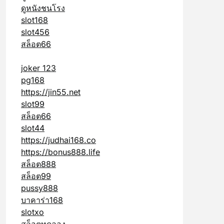
ดูหนังชนโรง
slot168
slot456
สล็อต66
joker 123
pg168
https://jin55.net
slot99
สล็อต66
slot44
https://judhai168.co
https://bonus888.life
สล็อต888
สล็อต99
pussy888
บาคาร่า168
slotxo