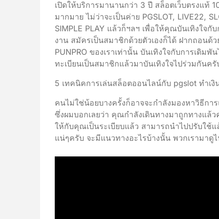
เปิดให้บริการมานานกว่า 3 ปี สล็อตเว็บตรงแท้ 10
มากมาย ไม่ว่าจะเป็นค่าย PGSLOT, LIVE22, S
SIMPLE PLAY แล้วก็ฯลฯ เพื่อให้คุณบันเทิงใจกับก
งาน สมัครเป็นสมาชิกด้วยตัวเองก็ได้ ฝากถอนด้วยต
PUNPRO ของเราเท่านั้น บันเทิงใจกับการเดิมพั
ทะเบียนเป็นสมาชิกแล้วมาบันเทิงใจไปร่วมกันครั
5 เทคนิคการเล่นสล็อตออนไลน์กับ pgslot ทำเงิน
คนไม่ใช่น้อยบางครั้งก็อาจจะกำลังมองหาวิธีการ
ซึ่งผมบอกเลยว่า คุณกำลังเดินทางมาถูกทางแล้วคร
ให้กับคุณเป็นระเบียบแล้ว สามารถนำไปปรับใช้แล
แน่ๆครับ จะมีแนวทางอะไรบ้างนั้น พวกเรามาดูไ