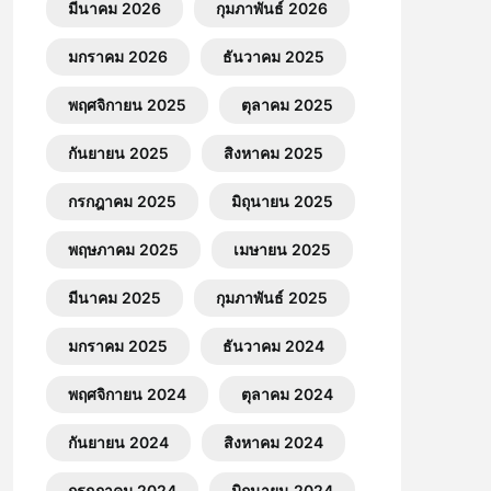
มีนาคม 2026
กุมภาพันธ์ 2026
มกราคม 2026
ธันวาคม 2025
พฤศจิกายน 2025
ตุลาคม 2025
กันยายน 2025
สิงหาคม 2025
กรกฎาคม 2025
มิถุนายน 2025
พฤษภาคม 2025
เมษายน 2025
มีนาคม 2025
กุมภาพันธ์ 2025
มกราคม 2025
ธันวาคม 2024
พฤศจิกายน 2024
ตุลาคม 2024
กันยายน 2024
สิงหาคม 2024
กรกฎาคม 2024
มิถุนายน 2024