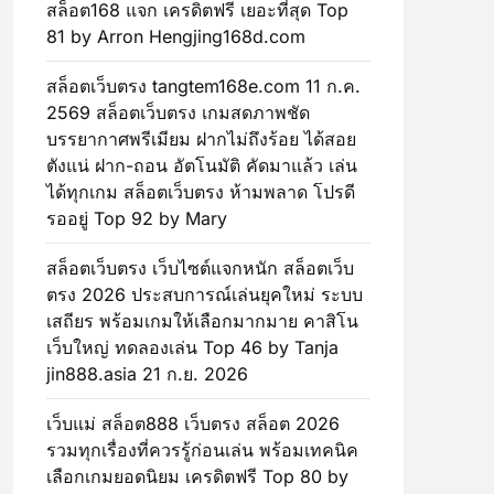
สล็อต168 แจก เครดิตฟรี เยอะที่สุด Top
81 by Arron Hengjing168d.com
สล็อตเว็บตรง tangtem168e.com 11 ก.ค.
2569 สล็อตเว็บตรง เกมสดภาพชัด
บรรยากาศพรีเมียม ฝากไม่ถึงร้อย ได้สอย
ตังแน่ ฝาก-ถอน อัตโนมัติ คัดมาแล้ว เล่น
ได้ทุกเกม สล็อตเว็บตรง ห้ามพลาด โปรดี
รออยู่ Top 92 by Mary
สล็อตเว็บตรง เว็บไซต์แจกหนัก สล็อตเว็บ
ตรง 2026 ประสบการณ์เล่นยุคใหม่ ระบบ
เสถียร พร้อมเกมให้เลือกมากมาย คาสิโน
เว็บใหญ่ ทดลองเล่น Top 46 by Tanja
jin888.asia 21 ก.ย. 2026
เว็บแม่ สล็อต888 เว็บตรง สล็อต 2026
รวมทุกเรื่องที่ควรรู้ก่อนเล่น พร้อมเทคนิค
เลือกเกมยอดนิยม เครดิตฟรี Top 80 by