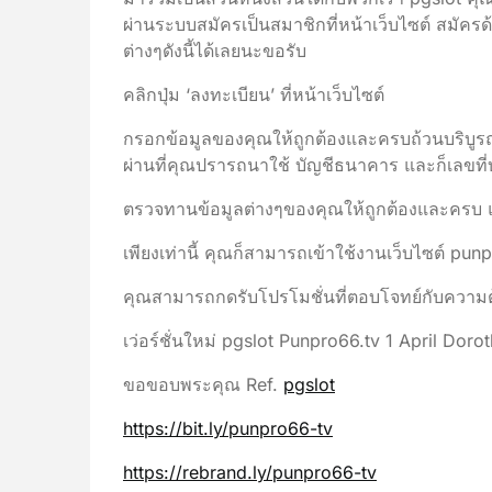
ผ่านระบบสมัครเป็นสมาชิกที่หน้าเว็บไซต์ สมัค
ต่างๆดังนี้ได้เลยนะขอรับ
คลิกปุ่ม ‘ลงทะเบียน’ ที่หน้าเว็บไซต์
กรอกข้อมูลของคุณให้ถูกต้องและครบถ้วนบริบูรณ์ ด
ผ่านที่คุณปรารถนาใช้ บัญชีธนาคาร และก็เลขที
ตรวจทานข้อมูลต่างๆของคุณให้ถูกต้องและครบ แ
เพียงเท่านี้ คุณก็สามารถเข้าใช้งานเว็บไซต์ pu
คุณสามารถกดรับโปรโมชั่นที่ตอบโจทย์กับความ
เว่อร์ชั่นใหม่ pgslot Punpro66.tv 1 April Do
ขอขอบพระคุณ Ref.
pgslot
https://bit.ly/punpro66-tv
https://rebrand.ly/punpro66-tv