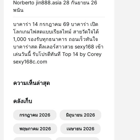
Norberto jin888.asia 28 กันยายน 26
พนัน
บาคาร่า 14 กรกฎาคม 69 บาคาร่า เปิด
โลกเกมไพ่สดแบบเรียลไทม์ สายวัดใจได้
1,000 รองรับทุกธนาคาร ถอนเร็วทันใจ
บาคาร่าสด ดีลเลอร์สาวสวย sexy168 เข้า
เล่นวันนี้ รับโปรดีทันที Top 14 by Corey
sexy168c.com
ความเห็นล่าสุด
คลังเก็บ
กรกฎาคม 2026
มิถุนายน 2026
พฤษภาคม 2026
เมษายน 2026