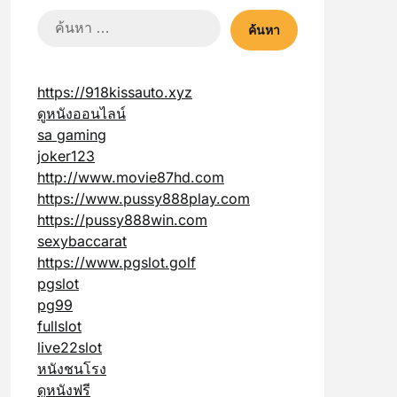
ค้นหา
สำหรับ:
https://918kissauto.xyz
ดูหนังออนไลน์
sa gaming
joker123
http://www.movie87hd.com
https://www.pussy888play.com
https://pussy888win.com
sexybaccarat
https://www.pgslot.golf
pgslot
pg99
fullslot
live22slot
หนังชนโรง
ดูหนังฟรี