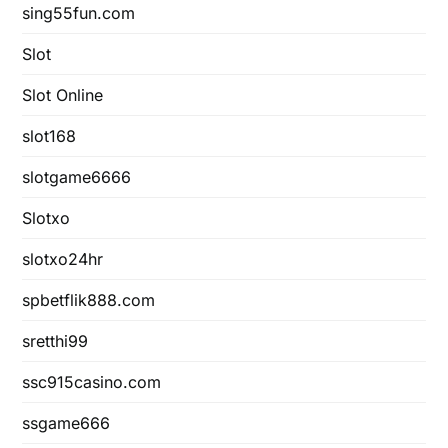
sing55fun.com
Slot
Slot Online
slot168
slotgame6666
Slotxo
slotxo24hr
spbetflik888.com
sretthi99
ssc915casino.com
ssgame666