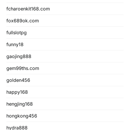
fcharoenkit168.com
fox689ok.com
fullslotpg
funny18
gaojing888
gem99ths.com
golden456
happy168
hengjing168
hongkong456
hydra888