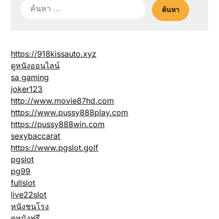
ค้นหา
สำหรับ:
https://918kissauto.xyz
ดูหนังออนไลน์
sa gaming
joker123
http://www.movie87hd.com
https://www.pussy888play.com
https://pussy888win.com
sexybaccarat
https://www.pgslot.golf
pgslot
pg99
fullslot
live22slot
หนังชนโรง
ดูหนังฟรี