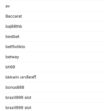
av
Baccarat
baj88thb
bestbet
betflixtikto
betway
bh99
bkkwin เครดิตฟรี
bonus888
brazil999 slot
brazil999 slot