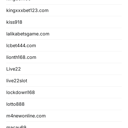
kingxxxbet123.com
kiss918
lalikabetsgame.com
lcbet444.com
lionth168.com
Live22
live22slot
lockdown168
lotto888
m4newonline.com
macau69