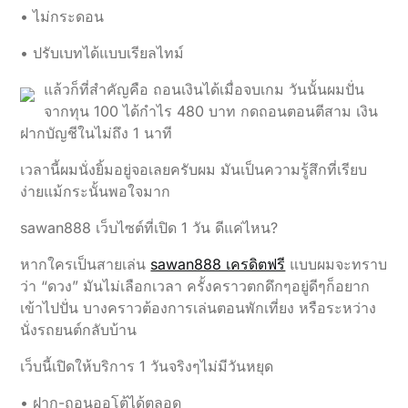
• ไม่กระดอน
• ปรับเบทได้แบบเรียลไทม์
แล้วก็ที่สำคัญคือ ถอนเงินได้เมื่อจบเกม วันนั้นผมปั่น
จากทุน 100 ได้กำไร 480 บาท กดถอนตอนตีสาม เงิน
ฝากบัญชีในไม่ถึง 1 นาที
เวลานี้ผมนั่งยิ้มอยู่จอเลยครับผม มันเป็นความรู้สึกที่เรียบ
ง่ายแม้กระนั้นพอใจมาก
sawan888 เว็บไซต์ที่เปิด 1 วัน ดีแค่ไหน?
หากใครเป็นสายเล่น
sawan888 เครดิตฟรี
แบบผมจะทราบ
ว่า “ดวง” มันไม่เลือกเวลา ครั้งคราวตกดึกๆอยู่ดีๆก็อยาก
เข้าไปปั่น บางคราวต้องการเล่นตอนพักเที่ยง หรือระหว่าง
นั่งรถยนต์กลับบ้าน
เว็บนี้เปิดให้บริการ 1 วันจริงๆไม่มีวันหยุด
• ฝาก-ถอนออโต้ได้ตลอด