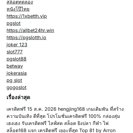
สล็อตทดลอง
หนังโป๊ไทย
https://1xbetth.vip
pgslot
https://allbet24hr.win
https://pgslotth.io
joker 123
slot777
pgslot88
betway
jokerasia
pg slot
gogoslot
เรื่องล่าสุด
เครดิตฟรี 15 ส.ค. 2026 hengjing168 เกมเดิมพัน ที่สร้าง
ความบันเทิง ดีที่สุด โปรโมชั่นเครดิตฟรี 100% กล่องสุ่ม
เฮงเฮง รับเครดิตฟรี ไลฟ์สด สล็อต ยิงปลา กีฬา ไพ่
สล็อต168 แจก เครดิตฟรี เยอะที่สุด Top 81 by Arron