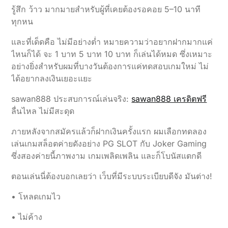
รู้สึก ว้าว มากมายสำหรับผู้ที่เคยต้องรอคอย 5–10 นาที
ทุกหน
และที่เด็ดคือ ไม่มีอย่างต่ำ หมายความว่าอยากฝากมากแค่
ไหนก็ได้ จะ 1 บาท 5 บาท 10 บาท ก็เล่นได้หมด ซึ่งเหมาะ
อย่างยิ่งสำหรับผมที่บางวันต้องการแค่ทดสอบเกมใหม่ ไม่
ได้อยากลงเงินเยอะแยะ
sawan888 ประสบการณ์เล่นจริง:
sawan888 เครดิตฟรี
ลื่นไหล ไม่มีสะดุด
ภายหลังจากสมัครแล้วก็ฝากเงินครั้งแรก ผมเลือกทดลอง
เล่นเกมสล็อตค่ายดังอย่าง PG SLOT กับ Joker Gaming
ซึ่งสองค่ายนี้ภาพงาม เกมเพลิดเพลิน และก็โบนัสแตกดี
ตอนเล่นนี่ต้องบอกเลยว่า เว็บที่มีระบบระเบียบดีจัง มันต่าง!
• โหลดเกมไว
• ไม่ค้าง