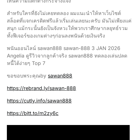
เห็นความแตกต่างกระจ่างแจ้ง
สำหรับใครที่ยังไม่เคยทดลอง ผมแนะนำให้หาเว็บไซต์
สล็อตที่แจกเครดิตฟรีแล้วเริ่มเล่นเลยนะครับ มันไม่เพียงแค่
สนุก แม้กระนั้นยังเป็นจังหวะให้พวกเราศึกษากลยุทธ์รวม
ทั้งฟีเจอร์ของเกมต่างๆก่อนลงพนันด้วยเงินจริง
พนันออนไลน์ sawan888 sawan-888 3 JAN 2026
Angelia ดูรีวิวจากลูกค้าจริง sawan888 ทดลองเล่นปลด
หนี้ได้ง่ายๆ Top 7
ขอขอบพระคุณby
sawan888
https://rebrand.ly/sawan-888
https://cutly.info/sawan888
https://bitt.to/m2zy6c