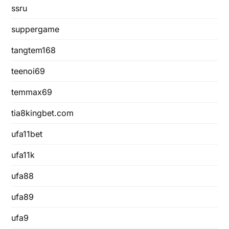
ssru
suppergame
tangtem168
teenoi69
temmax69
tia8kingbet.com
ufa11bet
ufa11k
ufa88
ufa89
ufa9