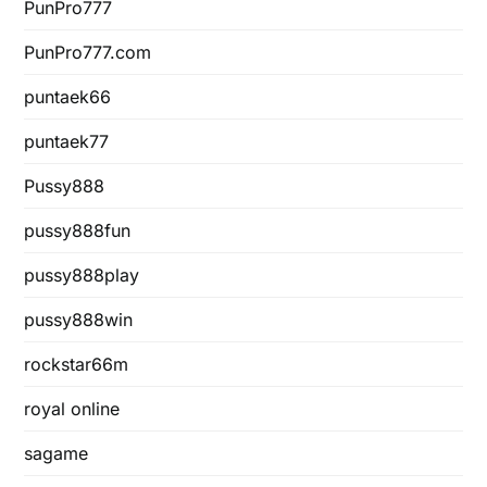
PunPro777
PunPro777.com
puntaek66
puntaek77
Pussy888
pussy888fun
pussy888play
pussy888win
rockstar66m
royal online
sagame