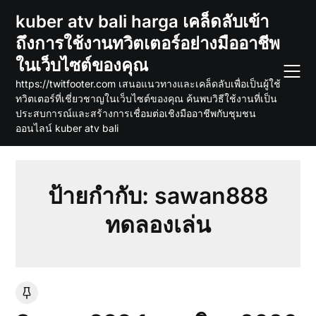
Skip
kuber atv bali harga เคล็ดลับเข้า
to
ถึงการใช้งานทวิตเตอร์อย่างมืออาชีพ
content
ในเว็บไซต์ของคุณ
https://twitfooter.com เสนอแนวทางและเคล็ดลับเพื่อเป็นผู้ใช้
ทวิตเตอร์ที่เชี่ยวชาญในเว็บไซต์ของคุณ ค้นพบวิธีใช้งานที่เป็น
ประสบการณ์และสร้างการเชื่อมต่อเชิงมืออาชีพกับชุมชน
ออนไลน์ kuber atv bali
ป้ายกำกับ:
sawan888
ทดลองเล่น