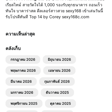
เรียลไทม์ สายวัดใจได้ 1,000 รองรับทุกธนาคาร ถอนเร็ว
ทันใจ บาคาร่าสด ดีลเลอร์สาวสวย sexy168 เข้าเล่นวันนี้
รับโปรดีทันที Top 14 by Corey sexy168c.com
ความเห็นล่าสุด
คลังเก็บ
กรกฎาคม 2026
มิถุนายน 2026
พฤษภาคม 2026
เมษายน 2026
มีนาคม 2026
กุมภาพันธ์ 2026
มกราคม 2026
ธันวาคม 2025
พฤศจิกายน 2025
ตุลาคม 2025