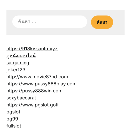
ค้นหา
สำหรับ:
https://918kissauto.xyz
ดูหนังออนไลน์
sa gaming
joker123
http://www.movie87hd.com
https://www.pussy888play.com
https://pussy888win.com
sexybaccarat
https://www.pgslot.golf
pgslot
pg99
fullslot