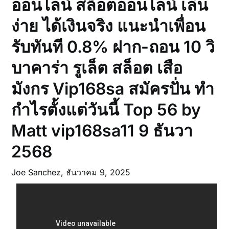
ออนไลน์ สล็อตออนไลน์ เล่น
ง่าย ได้เงินจริง แนะนำเพื่อน
รับทันที 0.8% ฝาก-ถอน 10 วิ
บาคาร่า รูเล็ต สล็อต เสือ
มังกร Vip168sa สมัครปั่น ทำ
กำไรตั้งแต่วันนี้ Top 56 by
Matt vip168sa11 9 ธันวา
2568
Joe Sanchez,
ธันวาคม 9, 2025