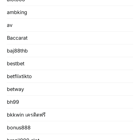
ambking
av
Baccarat
baj88thb
bestbet
betflixtikto
betway
bh99
bkkwin เครดิตฟรี
bonus888