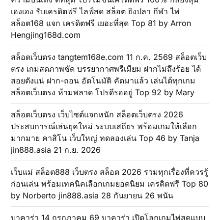
เฮงเฮง รับเครดิตฟรี ไลฟ์สด สล็อต ยิงปลา กีฬา ไพ่
สล็อต168 แจก เครดิตฟรี เยอะที่สุด Top 81 by Arron
Hengjing168d.com
สล็อตเว็บตรง tangtem168e.com 11 ก.ค. 2569 สล็อตเว็บ
ตรง เกมสดภาพชัด บรรยากาศพรีเมียม ฝากไม่ถึงร้อย ได้
สอยตังแน่ ฝาก-ถอน อัตโนมัติ คัดมาแล้ว เล่นได้ทุกเกม
สล็อตเว็บตรง ห้ามพลาด โปรดีรออยู่ Top 92 by Mary
สล็อตเว็บตรง เว็บไซต์แจกหนัก สล็อตเว็บตรง 2026
ประสบการณ์เล่นยุคใหม่ ระบบเสถียร พร้อมเกมให้เลือก
มากมาย คาสิโน เว็บใหญ่ ทดลองเล่น Top 46 by Tanja
jin888.asia 21 ก.ย. 2026
เว็บแม่ สล็อต888 เว็บตรง สล็อต 2026 รวมทุกเรื่องที่ควรรู้
ก่อนเล่น พร้อมเทคนิคเลือกเกมยอดนิยม เครดิตฟรี Top 80
by Norberto jin888.asia 28 กันยายน 26 พนัน
บาคาร่า 14 กรกฎาคม 69 บาคาร่า เปิดโลกเกมไพ่สดแบบ