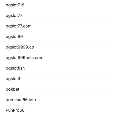
pgslot718
pgslot77
pgslot77.com
pgslot99
pgslot9999.co
pgslot999bets.com
pgslotfish
pgslotth
pokbet
premium66.info
PunPro66