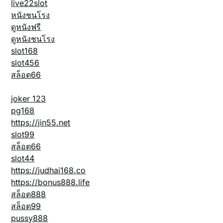
live22slot
หนังชนโรง
ดูหนังฟรี
ดูหนังชนโรง
slot168
slot456
สล็อต66
joker 123
pg168
https://jin55.net
slot99
สล็อต66
slot44
https://judhai168.co
https://bonus888.life
สล็อต888
สล็อต99
pussy888