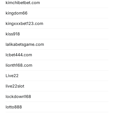
kimchibetbet.com
kingdom66
kingxxxbet123.com
kiss918
lalikabetsgame.com
lcbet444.com
lionth168.com
Live22
live22slot
lockdown168
lotto888