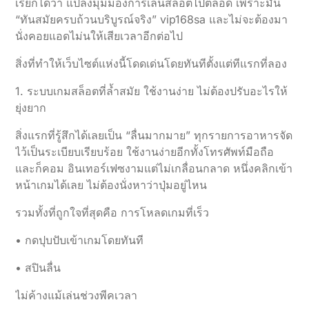
เรียกได้ว่า แปลงมุมมองการเล่นสล็อตไปตลอด เพราะมัน
“ทันสมัยครบถ้วนบริบูรณ์จริง” vip168sa และไม่จะต้องมา
นั่งคอยแอดไม่นให้เสียเวลาอีกต่อไป
สิ่งที่ทำให้เว็บไซต์แห่งนี้โดดเด่นโดยทันทีตั้งแต่ทีแรกที่ลอง
1. ระบบเกมสล็อตที่ล้ำสมัย ใช้งานง่าย ไม่ต้องปรับอะไรให้
ยุ่งยาก
สิ่งแรกที่รู้สึกได้เลยเป็น “ลื่นมากมาย” ทุกรายการอาหารจัด
ไว้เป็นระเบียบเรียบร้อย ใช้งานง่ายอีกทั้งโทรศัพท์มือถือ
และก็คอม อินเทอร์เฟซงามแต่ไม่เกลื่อนกลาด หนึ่งคลิกเข้า
หน้าเกมได้เลย ไม่ต้องนั่งหาว่าปุ่มอยู่ไหน
รวมทั้งที่ถูกใจที่สุดคือ การโหลดเกมที่เร็ว
• กดปุบปับเข้าเกมโดยทันที
• สปินลื่น
ไม่ค้างแม้เล่นช่วงพีคเวลา