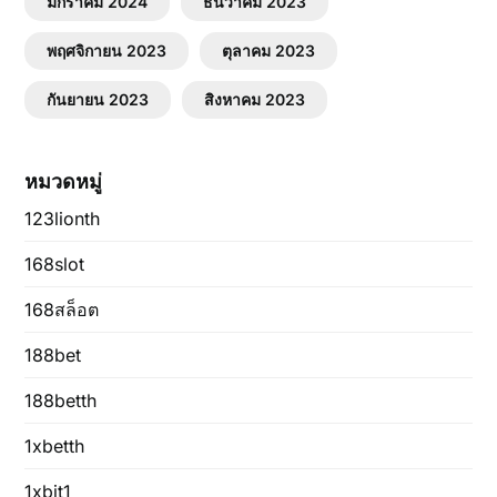
มกราคม 2024
ธันวาคม 2023
พฤศจิกายน 2023
ตุลาคม 2023
กันยายน 2023
สิงหาคม 2023
หมวดหมู่
123lionth
168slot
168สล็อต
188bet
188betth
1xbetth
1xbit1