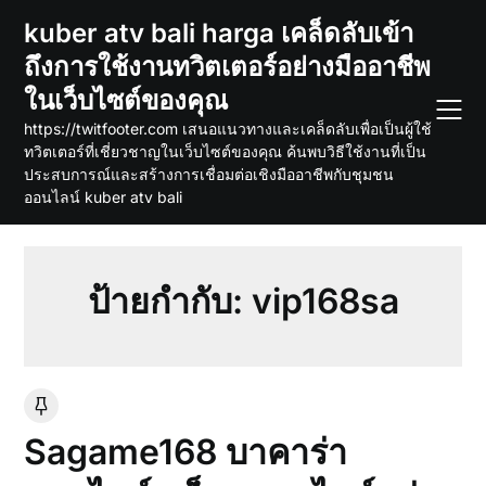
Skip
kuber atv bali harga เคล็ดลับเข้า
to
ถึงการใช้งานทวิตเตอร์อย่างมืออาชีพ
content
ในเว็บไซต์ของคุณ
https://twitfooter.com เสนอแนวทางและเคล็ดลับเพื่อเป็นผู้ใช้
ทวิตเตอร์ที่เชี่ยวชาญในเว็บไซต์ของคุณ ค้นพบวิธีใช้งานที่เป็น
ประสบการณ์และสร้างการเชื่อมต่อเชิงมืออาชีพกับชุมชน
ออนไลน์ kuber atv bali
ป้ายกำกับ:
vip168sa
Sagame168 บาคาร่า