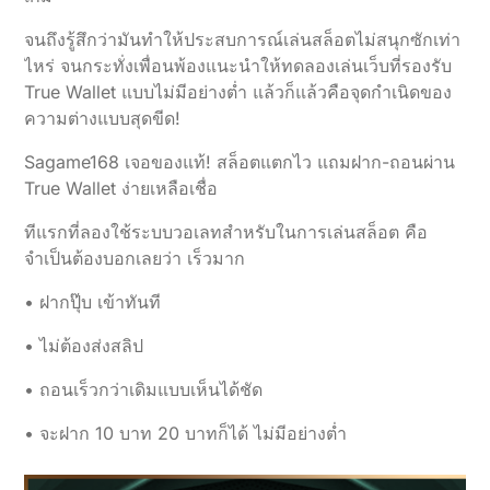
จนถึงรู้สึกว่ามันทำให้ประสบการณ์เล่นสล็อตไม่สนุกซักเท่า
ไหร่ จนกระทั่งเพื่อนพ้องแนะนำให้ทดลองเล่นเว็บที่รองรับ
True Wallet แบบไม่มีอย่างต่ำ แล้วก็แล้วคือจุดกำเนิดของ
ความต่างแบบสุดขีด!
Sagame168 เจอของแท้! สล็อตแตกไว แถมฝาก-ถอนผ่าน
True Wallet ง่ายเหลือเชื่อ
ทีแรกที่ลองใช้ระบบวอเลทสำหรับในการเล่นสล็อต คือ
จำเป็นต้องบอกเลยว่า เร็วมาก
• ฝากปุ๊บ เข้าทันที
• ไม่ต้องส่งสลิป
• ถอนเร็วกว่าเดิมแบบเห็นได้ชัด
• จะฝาก 10 บาท 20 บาทก็ได้ ไม่มีอย่างต่ำ