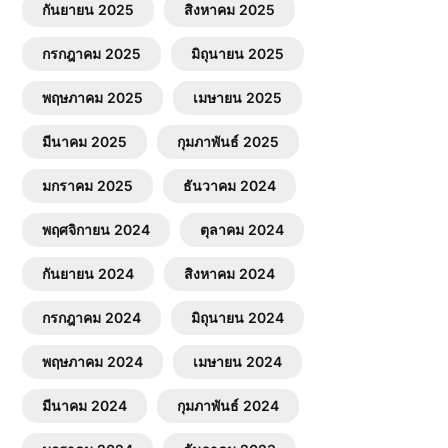
กันยายน 2025
สิงหาคม 2025
กรกฎาคม 2025
มิถุนายน 2025
พฤษภาคม 2025
เมษายน 2025
มีนาคม 2025
กุมภาพันธ์ 2025
มกราคม 2025
ธันวาคม 2024
พฤศจิกายน 2024
ตุลาคม 2024
กันยายน 2024
สิงหาคม 2024
กรกฎาคม 2024
มิถุนายน 2024
พฤษภาคม 2024
เมษายน 2024
มีนาคม 2024
กุมภาพันธ์ 2024