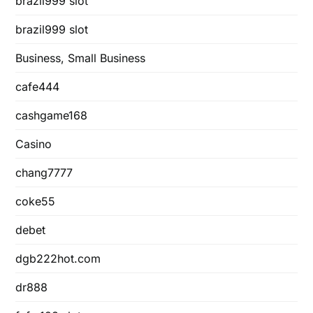
brazil999 slot
brazil999 slot
Business, Small Business
cafe444
cashgame168
Casino
chang7777
coke55
debet
dgb222hot.com
dr888